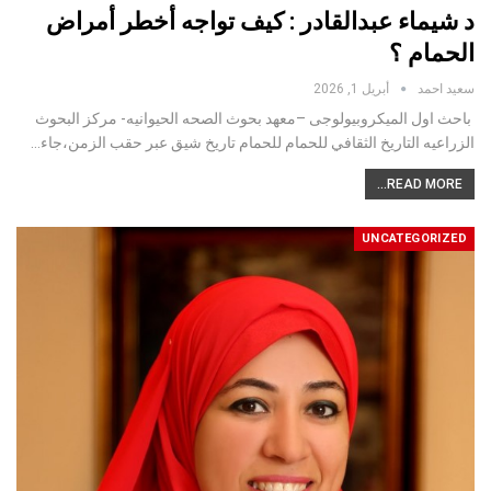
د شيماء عبدالقادر : كيف تواجه أخطر أمراض
الحمام ؟
سعيد احمد
أبريل 1, 2026
باحث اول الميكروبيولوجى –معهد بحوث الصحه الحيوانيه- مركز البحوث
الزراعيه التاريخ الثقافي للحمام للحمام تاريخ شيق عبر حقب الزمن،جاء…
READ MORE...
UNCATEGORIZED