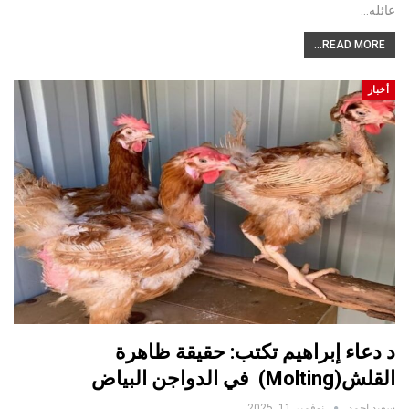
عائله…
READ MORE...
أخبار
د دعاء إبراهيم تكتب: حقيقة ظاهرة
القلش(Molting) في الدواجن البياض
سعيد احمد
نوفمبر 11, 2025