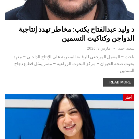
د وليد عبدالفتاح يكتب: مخاطر تهدد إنتاجية
الدواجن وكتاكيت التسمين
سعيد احمد
مارس 8, 2026
باحث – المعمل المرجعي للرقابة البيطرية على الإنتاج الداجنى – معهد
بحوث صحة الحيوان – مركز البحوث الزراعية – مصر يمثل قطاع دجاج
التسمين…
READ MORE...
أخبار