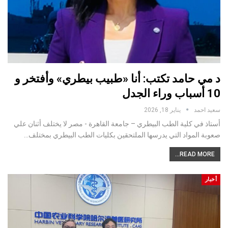
د مي حامد تكتب: أنا «طبيب بيطري» وأفتخر و
10 أسباب وراء الجدل
سعيد احمد
يناير 18, 2026
أستاذ في كلية الطب البيطري – جامعة القاهرة - مصر لا يختلف أثنان علي
صعوبة المواد التي يدرسها الملتحقين بكليات الطب البيطري بمختلف…
READ MORE...
أخبار