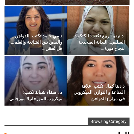
د نيفين ربيع تكتب: الكتكوت
د مي حامد تكتب: الدواجن
السليم… البداية الصحيحة
والبيض بين الشائعة والعلم…
لنجاح دورة…
هل تُحقن…
د دينا كمال تكتب: علاقة
المناعة و التوازن الميكروبي
د . صفاء شبانة تكتب:
في مزارع الدواجن
ميكروب المورجانيلا مورجانى
Browsing Category