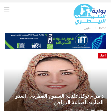
Home
الطيور
أخبار
د مرام توكل تكتب: السموم الفطرية… العدو
الصامت لصناعة الدواجن
سعيد احمد
يوليو 13, 2026