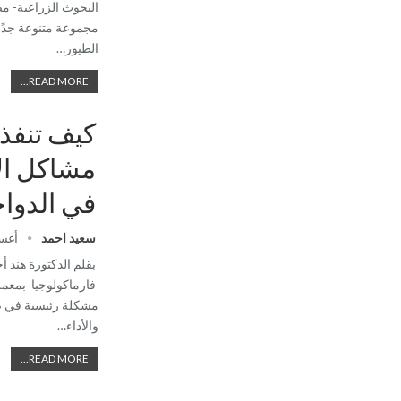
البحوث الزراعية- م
مجموعة متنوعة جدً
الطيور…
READ MORE...
كيف تنفذ
مشاكل الإ
في الدوا
سعيد احمد
أغسطس 
بقلم الدكتورة هند 
فارماكولوجيا بمعمل
مشكلة رئيسية في ص
والأداء…
READ MORE...