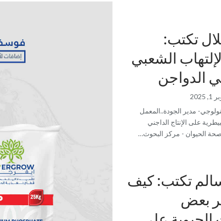
لال تكتب:
إلتهاب الشعبي
ي الدواجن
, 2025
نولوجي- مدير الجودة..المعمل
يطرية على الإنتاج الداجني
 صحة الحيوان - مركز البحوث…
سالم تكتب: كيف
ير بعض
 الحيوية على