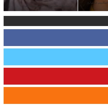
ن الميكروبي في مزارع
د . صفاء شبانة تكتب: ميكروب المورجانيلا مورجانى