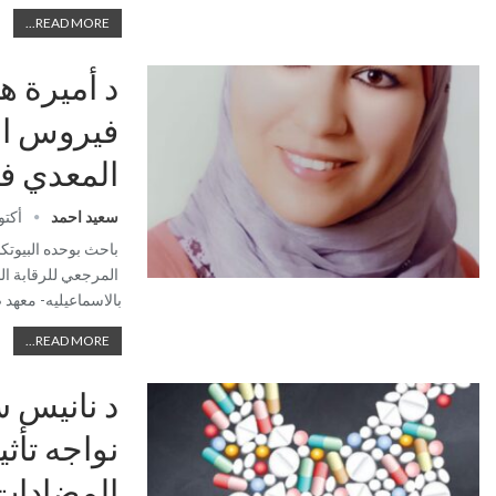
READ MORE...
د أميرة ه
فيروس ال
المعدي ف
سعيد احمد
أكتوبر 1
باحث بوحده البيوتك
المرجعي للرقابة الب
بالاسماعيليه- معهد
READ MORE...
د نانيس 
نواجه تأث
المضادات