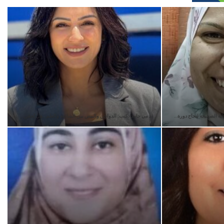
اية الصحيحة لنجاح دورة…
د مي حامد تكتب: الدواجن والبيض بين الشائعة والعلم…هل تُحقن…