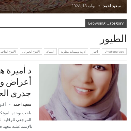
سعيد احمد
يوليو 13, 2026
Browsing Category
الطيور
Uncategorized
أخبار
أدوية ومبيدات بيطرية
أسماك
الانتاج الحيواني
الانتاج الداجني
د أميرة ه
أعراض و
جدري الح
سعيد احمد
أكتوبر 22
باحث بوحده البيوتك
المرجعي للرقابة الب
بالإسماعيلية معهد 