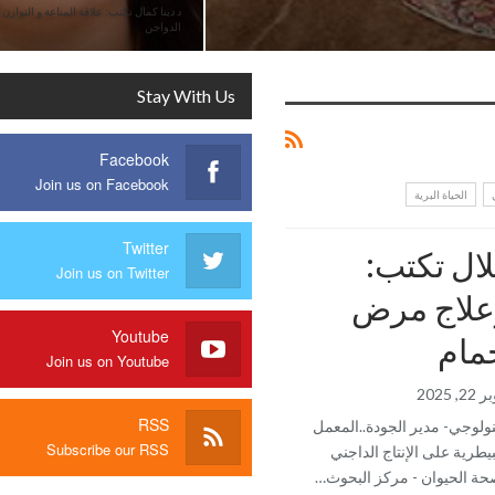
د دينا كمال تكتب: علاقة المناعة و التواز
الدواجن
Stay With Us
Facebook
Join us on Facebook
الحياة البرية
Twitter
لال تكتب:
Join us on Twitter
علاج مرض
Youtube
مام
Join us on Youtube
, 2025
RSS
نولوجي- مدير الجودة..المعمل
Subscribe our RSS
يطرية على الإنتاج الداجني
صحة الحيوان - مركز البحوث…