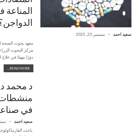
المناعة ف
الدواجن؟
سعيد احمد
سبتمبر 23, 2025
معهد بحوث الصحة ال
مركز البحوث الزراع
دورًا مهمًا في علاج
READ MORE...
د محمد د
منشطات ا
في صناعه
سعيد احمد
سبتمبر 
باحث الفارماكولوج