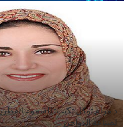
د مرام توكل تكتب: السموم الفطري
لصناعة الدواجن