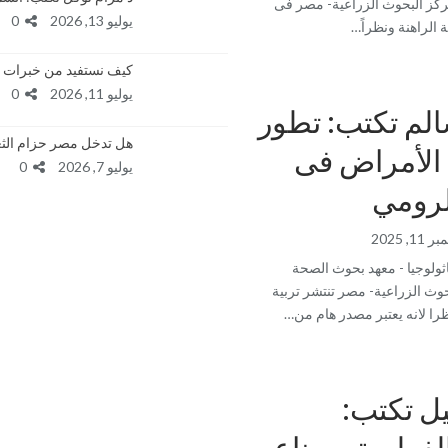
كز البحوث الزراعية- مصر فى
يوليو 13, 2026
0
 الراهنة ونظراً…
كيف نستفيد من خبرات ال
يوليو 11, 2026
0
الم تكتب: تطور
هل تدخل مصر حزام الثعا
الأمراض فى
يوليو 7, 2026
0
لرومي
11, 2025
ثولوجيا - معهد بحوث الصحة
حوث الزراعية- مصر تنتشر تربية
ا لانه يعتبر مصدر هام من…
يل تكتب:
لفطرية وصناعه