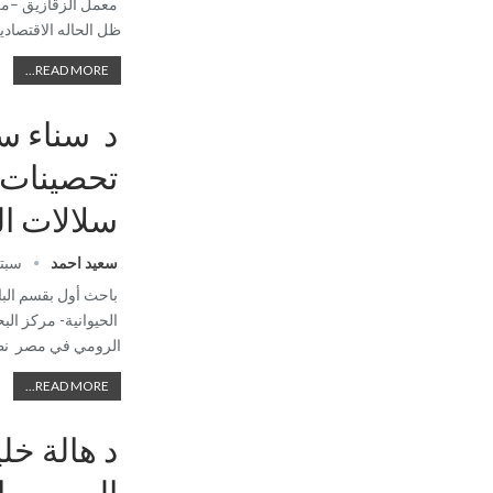
معمل الزقازيق –مر
ظل الحاله الاقتصادية
READ MORE...
د سناء س
تحصينات 
سلالات ا
سعيد احمد
سبتمبر 
باحث أول بقسم البا
الحيوانية- مركز الب
الرومي في مصر نظر
READ MORE...
د هالة خل
السموم ا