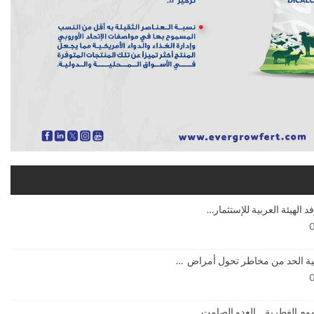
همية الحد من مخاطر تحول أمراض …
موم الفطرية… العدو الصامت…