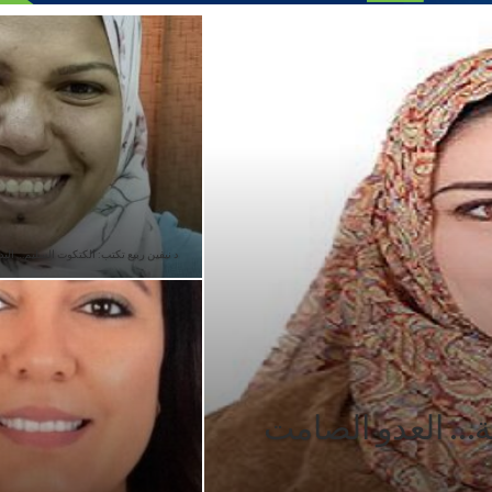
د نيفين ربيع تكتب: الكتكوت السليم… البد
ة… العدو الصامت