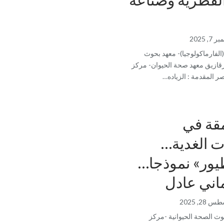
7, 2025
الفارماكولوجيا)- معهد بحوث
لزقازيق معهد صحة الحيوان- مركز
ر المقدمة : الزياده…
مقة في
ت الغدية…
طيور» نموذجا…
ماني عادل
28, 2025
وث الصحة الحيوانية -مركز