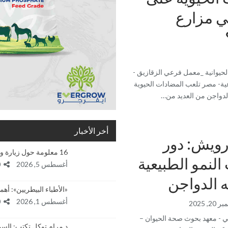
ي مزارع
حيوانية _معمل فرعي الزقازيق -
ية- مصر تلعب المضادات الحيوية
 الدواجن من العديد من…
أخر الأخبار
رويش: دور
16 معلومة حول زيارة وفد الهيئة العربية للإستثمار…
لنمو الطبيعية
أغسطس 5, 2026
0
 الدواجن
«الأطباء البيطريين»: أ
أغسطس 1, 2026
0
20, 2025
ي - معهد بحوث صحة الحيوان –
د مرام توكل تكتب: الس