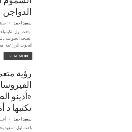
الدواجن
سعيد احمد
سبتمبر 
باحث اول الكيمياء (
الصحة الحيوانية با
البحوث الزراعية- مص
READ MORE...
رؤية متع
الفيروسا
«أدينو ال
تكتبها د أ
سعيد احمد
أغسطس 
باحث اول - معهد بح