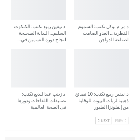
د مرام توكل تكتب: السموم
د نيفين ربيع تكتب: الكتكوت
الفطرية… العدو الصامت
السليم… البداية الصحيحة
لصناعة الدواجن
لنجاح دورة التسمين في…
د. نيفين ربيع تكتب: 10 نصائح
د زينب عبدالبديع تكتب:
ذهبية لربات البيوت للوقاية
تصنيفات اللقاحات ودورها
من إنفلونزا الطيور
في الصحة العالمية
NEXT
PREV