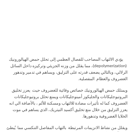
يؤدي الالتهاب المصاحب للفصال العظمي إلى تحلل حمض الهيالورونيك
(depolymerization)، مما يقلل من وزنه الجزيئي وتركيزه داخل السائل
الزلالي، وبالتالي يضعف قدرته على التزليق، ويساهم في تدمير وتدهور
الغضروف والعظام المفصلية.
ويمتلك حمض الهيالورونيك خصائص وقائية للغضروف حيث يعزز تخليق
البروتيوجليكانات والجليكوز أمينوجليكانات ويمنع تحلل بروتيوجليكانات
الغضروف كما له تأثيرات مضادة للالتهاب ومسكنة للألم ، بالأضافة الي انه
يعزز التزليق من خلال منع تخليق أكسيد النيتريك، الذي يساهم في موت
الخلايا الغضروفية وتدهورها.
ويقلل من نشاط الانزيمات المرتبطة بالتهاب المفاصل التنكسي مما يُبطئ