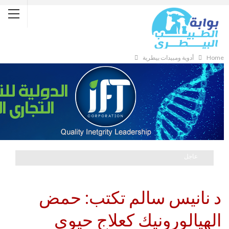
Home
أدوية ومبيدات بيطرية
عاجل
د نانيس سالم تكتب: حمض
الهيالورونيك كعلاج حيوي