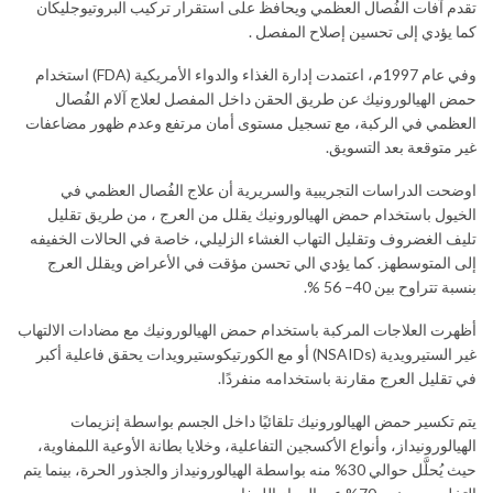
تقدم آفات الفُصال العظمي ويحافظ على استقرار تركيب البروتيوجليكان
كما يؤدي إلى تحسين إصلاح المفصل .
وفي عام 1997م، اعتمدت إدارة الغذاء والدواء الأمريكية (FDA) استخدام
حمض الهيالورونيك عن طريق الحقن داخل المفصل لعلاج آلام الفُصال
العظمي في الركبة، مع تسجيل مستوى أمان مرتفع وعدم ظهور مضاعفات
غير متوقعة بعد التسويق.
اوضحت الدراسات التجريبية والسريرية أن علاج الفُصال العظمي في
الخيول باستخدام حمض الهيالورونيك يقلل من العرج ، من طريق تقليل
تليف الغضروف وتقليل التهاب الغشاء الزليلي، خاصة في الحالات الخفيفه
إلى المتوسطهز. كما يؤدي الي تحسن مؤقت في الأعراض ويقلل العرج
بنسبة تتراوح بين 40– 56 %.
أظهرت العلاجات المركبة باستخدام حمض الهيالورونيك مع مضادات الالتهاب
غير الستيرويدية (NSAIDs) أو مع الكورتيكوستيرويدات يحقق فاعلية أكبر
في تقليل العرج مقارنة باستخدامه منفردًا.
يتم تكسير حمض الهيالورونيك تلقائيًا داخل الجسم بواسطة إنزيمات
الهيالورونيداز، وأنواع الأكسجين التفاعلية، وخلايا بطانة الأوعية اللمفاوية،
حيث يُحلَّل حوالي 30% منه بواسطة الهيالورونيداز والجذور الحرة، بينما يتم