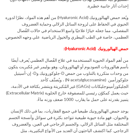
إحداث آثار جانبية خطيرة.
ويُعد حمض الهيالورونيك (Hyaluronic Acid) من أهم هذه المواد، نظرًا لدوره
الحيوي في الحفاظ على لزوجة السائل الزلالي وحماية الغضروف
المفصلي، مما جعله خيارًا علاجيًا واسع الاستخدام في حالات الفُصال
العظمي، خاصة في الطب البيطري والخيول الرياضية علي وجهه الخصوص.
حمض الهيالورونيك
(Hyaluronic Acid)
:
من أهم المواد الحيوية المستخدمة في علاج الفُصال العظمي يُعرف أيضًا
بأسم هيالورونات الصوديوم أو الهيالورونان، وهو بوليمر غير مُكبريت يتكون
من وحدات متكررة بالتناوب من حمض D-جلوكورونيك وD- إن-أسيتيل
جلوكوزأمين (N-acetylglucosamine) ، ويُصنَّف كأحد
الجليكوزأمينوجليكانات (GAGs) غير المُكبريتة وينتشر بكثافة في الأدمة،
حيث يعمل كمكوّن رئيسي للمصفوفة خارج الخلوية (Extracellular Matrix)
يتميز بقدرته على حمل ما يقارب 1000 ضعف وزنه ماءً.
يوجد حمض الهيالورونيك طبيعيا في جميع الفقاريات، بما في ذلك الإنسان
والحيوان، فهو مادة حيوية طبيعية تتواجد بكثرة في سوائل وأنسجة الجسم
المختلفة مثل السائل الزلالي، والجسم الزجاجي في العين، والغضروف
الزجاجي. كما اكتشف الباحثون أن العديد من الأنواع البكتيرية، مثل