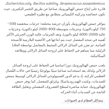
Streptococcus zooepidemicus
و
Bacillus subtilis
و
Escherichia coli
،
قادرة على إنتاج حمض الهيالورونيك صناعيا عن طريق التخمر البكتيرى، حيث
تكون خصائصه وتركيبه الكيميائي متطابق مع نظيره الطبيعي.
يتوافر حمض الهيالورونيك بأوزان جزيئية مختلفة؛ جزئيات منخفضة (500–
730 كيلو دالتون)، وجزيئات متوسطة (800–2000 كيلو دالتون)، وجزئيات
عالية (2000–6000 كيلو دالتون). وتعد الجزئيات عاليه الوزن الجزيئي الأكثر
أهميه في صحه المفصل حيث يتم انتاجها في الأغشية البلازمية للأنسجة
الضامة، ثم تفرَز في السائل الزلالي المحيط بالمفاصل بواسطة الخلايا
الزليلية مما يساهم في الحفاظ علي لزوجة السائل الزلالي ووظائفه
الميكانيكية.
يلعب حمض الهيالورونيك دورا اساسيا في الحفاظ على لزوجة السائل
الزلالي ولذلك يعد استخدامه صناعيا سببًا بيولوجيًا رئيسيًا في حالات الفُصال
العظمي للركبة، إذ يدعم الدور الفسيولوجي للسائل الزلالي كوسيط ممتص
للصدمات، ومُثبت للهيدروديناميكا، ومُزلق للمفصل. كما يوفر حمض
الهيالورونيك حماية مباشرة لسطح الغضروف المفصلي وتقليل الطاقة
الناتجة عن الصدمات أثناء الحركه.
مشاكل العظام لدي الحيوانات