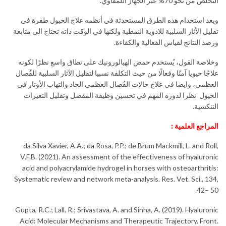
التخلص من نحو 70% عبر الجهاز اللمفاوي.
ويعد استخدام هذه الطرق المستحدثة في أنظمه علاج الخيول طفرة في
تقليل الأثار السلبية للادوية النمطية ولكنها في الوقت ذاته تحتاج الي متابعة
ورصد النتائج لقياس الفعالية والكفاءة.
وخلاصة القول، يُستخدم حمض الهيالورونيك على نطاق واسع نظرًا لكونه
علاجًا حيويا آمنًا وفعالًا من حيث التكلفة نسبيا لتقليل الآثار السلبية للفُصال
العظمي، وايضا في علاج حالات الفُصال العظمي الحاد والتهاب الأوتار في
الخيول نظرا لدوره المهم في تحسين وظيفة المفصل وتقليل التغيرات
التنكسية.
المراجع العلمية :
da Silva Xavier, A.A.; da Rosa, P.P.; de Brum Mackmill, L. and Roll,
V.F.B. (2021). An assessment of the effectiveness of hyaluronic
acid and polyacrylamide hydrogel in horses with osteoarthritis:
Systematic review and network meta-analysis. Res. Vet. Sci., 134,
42– 50.
Gupta, R.C.; Lall, R.; Srivastava, A. and Sinha, A. (2019). Hyaluronic
Acid: Molecular Mechanisms and Therapeutic Trajectory. Front.