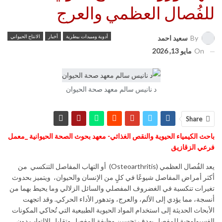
للفُصال العظمي والعرج
أدوية ومبيدات بيطرية
أخبار
الانتاج الحيواني
By
سعيد احمد
On
مايو 13, 2026
د نانيس سالم معهد صحة الحيوان
Share
باحث الكيمياء الحيوية والنقص الغذائي- معهد بحوث الصحة الحيوانية _معمل
فرعي الزقازيق
يعد الفُصال العظمي (Osteoarthritis) أو التهاب المفاصل التنكسي من
أكثر أمراض المفاصل شيوعًا في كلٍ من الإنسان والحيوان، ويتميز بحدوث
تغيرات تنكسية في الغضروف المفصلي والسائل الزلالي وما يحيط بهما من
أنسجة، مما يؤدي إلى الألم، والعرج، وتدهور الأداء الحركي. وقد اتجهت
الأبحاث الحديثة إلى استخدام المواد الحيوية الطبيعية التي تُحاكي المكونات
الفسيولوجية للمفصل بهدف تحسين وظيفة المفصل وتقليل الالتهاب دون