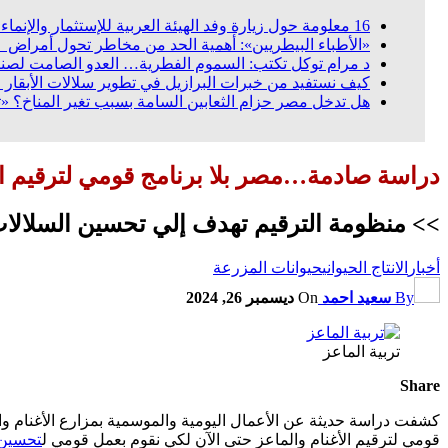
16 معلومة حول زيارة وفد الهيئة العربية للإستثمار والإنماء الزراعي إلي السعودية
«الأطباء البيطريين»: أهمية الحد من مخاطر تحول أمراض «ال
د مرام توكل تكتب: السموم الفطرية… العدو الصامت لصنا
كيف نستفيد من خبرات البرازيل في تطوير سلالات الأبقار ا
هل تدخل مصر حزام الثعابين السامة بسبب تغير المناخ؟ «
دراسة صادمة…مصر بلا برنامج قومي لترقيم الأ
>> منظومة الترقيم تهدف إلي تحسين السلالات و
أخبار
الانتاج الحيواني
حيوانات المزرعة
By
سعيد احمد
On
ديسمبر 26, 2024
تربية الماعز
Share
كشفت دراسة حديثة عن الأعمال اليومية والموسمية بمزارع الأغنام وال
قومي لترقيم الأغنام والماعز حتى الآن لكي نقوم بعمل قومي ل
تحسين 