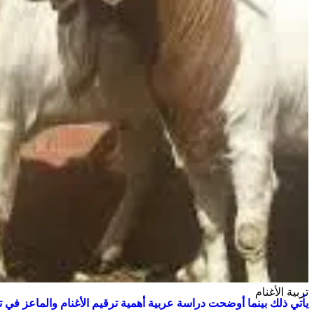
تربية الأغنام
يأتي ذلك بينما أوضحت دراسة عربية أهمية ترقيم الأغنام والماعز في تح