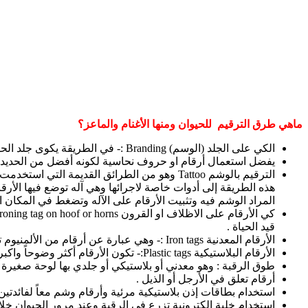
ماهي طرق الترقيم للحيوان ومنها الأغنام والماعز؟
الكي على الجلد (الوسم) Branding :- في الطريقة يكوى جلد الحيوان في أعلى الفخذ بأرقام او حروف بواسطة آله مثبت عليها الأرقام او الحروف المعدنية بعد تسخينها.
يفضل استعمال أرقام او حروف نحاسية لكونه أفضل من الحديد ف
الترقيم بالوشم Tattoo وهو من الطرائق القدي
هذه الطريقة إلى أدوات خاصة لاجرائها وهي آله توضع فيها ال
المراد الوشم فيه وتثبيت الأرقام على الآله وتضغط في المكان ا
قيد الحياة .
الأرقام المعدنية Iron tags :- وهي عبارة عن أرقام من الألمنيوم توضع في الإذن عليها رقم الحيوان ومعلومات أخرى مثل سنة الولادة أو السلالة أو غيرها وهي ممتازة ولا تسقط ولا تتأثر مع الزمن .
الأرقام البلاستيكية Plastic tags:- تكون الأرقام أكثر وضوحاً واكبر حجماً وهي المعتمدة والأكثر شيوعاً خاصة يمكن استخدام ألوان مختلفة لكل مجموعة أو عمر.
طوق الرقبة : وهو معدني أو بلاستيكي أو جلدي بها لوحة صغيرة 
أرقام تعلق في الأرجل أو الذيل .
استخدام بطاقات إذن بلاستيكية مرئية وأرقام وشم معاً لفائدتين 
استخدام خلية الكترونية تزرع في الرقبة وعند مرور الحيوان خ