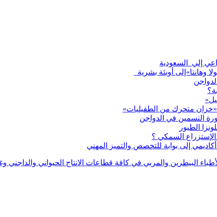
لا وهانتا»إلى أوبئة بشرية
لدواجن
ة؟
يل»
 «خزان متحرك من الطفيليات»
ورة التسمين في الدواجن
لإستزراع السمكي ؟
اديمي إلى بوابة للتخصص والتميز المهني
بر دليل للأطباء البيطرين والمربي في كافة قطاعات الانتاج الحيواني والدا