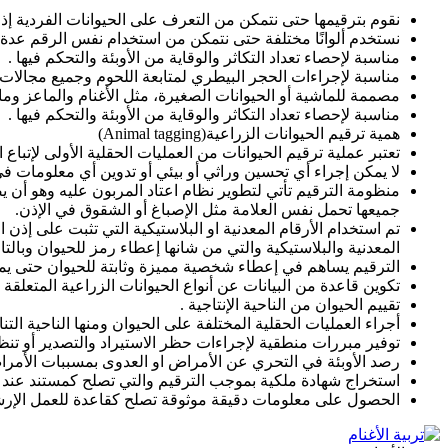
نقوم بترقيمها حتى نتمكن من التعرف على الحيوانات الفردية إذا 
نستخدم ألوانًا مختلفة حتى نتمكن من استخدام نفس الرقم عدة مر
مناسبة لإحصاء تعداد التكاثر والوقاية من الأوبئة والتحكم فيها .
مناسبة لإجراءات الحجر البيطري لمتابعة اللحوم وجميع مجالات إ
مصممة للماشية أو الحيوانات الصغيرة، مثل الأغنام والماعز وما 
مناسبة لإحصاء تعداد التكاثر والوقاية من الأوبئة والتحكم فيها .
همية ترقيم الحيوانات الزراعية(Animal tagging)
تعتبر عملية ترقيم الحيوانات من العمليات الحقلية الأولى لإتباع 
لا يمكن إجراء أي تحسين وراثي أو بيئي أو تدوين أي معلومات ف
منظومة الترقيم تأتي لتطوير نظام اعتاد المربون عليه وهو أن 
جميعها تحمل نفس العلامة مثل الإصباغ أو الشقوق في الإذن.
تم استخدام الأرقام المعدنية او البلاستيكية التي تثبت على إذ
المعدنية والبلاستيكية والتي من شانها إعطاء رمز للحيوان وبالت
الترقيم يساهم في إعطاء شخصية مميزة وثابتة للحيوان حتى يمك
تكوين قاعدة من البيانات عن أنواع الحيوانات الزراعية المتعلقة 
تقييم الحيوان من الناحية الإنتاجية .
أجراء العمليات الحقلية المختلفة على الحيوان ومنها الناحية التن
توفير مبررات منطقية لإجراءات حظر الاستيراد والتصدير أو تنظي
رصد الأوبئة في التحري عن الأمراض او العدوى بمسببات الأمرا
استخراج شهادة ملكية بموجب الترقيم والتي تصلح كمستند عند ت
الحصول على معلومات دقيقة موثوقة تصلح كقاعدة للعمل الإرش