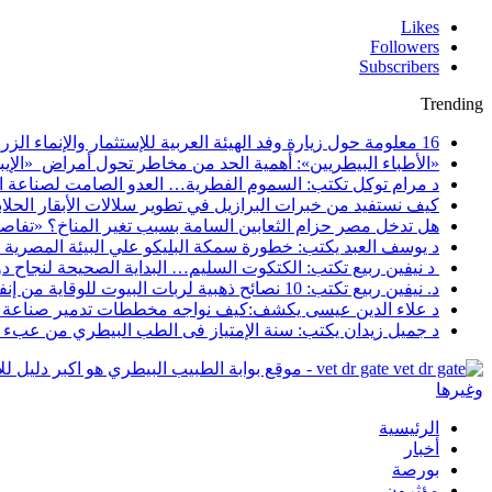
Likes
Followers
Subscribers
Trending
16 معلومة حول زيارة وفد الهيئة العربية للإستثمار والإنماء الزراعي إلي السعودية
«الأطباء البيطريين»: أهمية الحد من مخاطر تحول أمراض «الإيبو
د مرام توكل تكتب: السموم الفطرية… العدو الصامت لصناعة ا
كيف نستفيد من خبرات البرازيل في تطوير سلالات الأبقار الحلاب
هل تدخل مصر حزام الثعابين السامة بسبب تغير المناخ؟ «تفاص
د يوسف العبد يكتب: خطورة سمكة البليكو علي البيئة المصرية
د نيفين ربيع تكتب: الكتكوت السليم… البداية الصحيحة لنجاح د
د. نيفين ربيع تكتب: 10 نصائح ذهبية لربات البيوت للوقاية من إنفلونزا الطيور
د علاء الدين عيسى يكشف:كيف نواجه مخططات تدمير صناعة ا
د جميل زيدان يكتب: سنة الإمتياز فى الطب البيطري من عبء أك
vet dr gate - موقع بوابة الطبيب البيطري هو اك
وغيرها
الرئيسية
أخبار
بورصة
مؤثرون