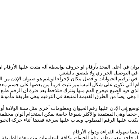
ي التوصيل الحراري ولا يلتصق بالشعر.
مة التي استخدمت في ترقيم الحيوانات وأفضل مكان لإجراء الوشم هو صيوان الإذ
أرقام التي تكون على شكل المسامير تثبت قريبا من بعضها على جسم م
لذي فيه الصبغ فيخرج الدم منها وتترك فتلاحظ بعد فترة ان الرقم طبع 
كي الأرقام على الاظلاف او القرون Ironing tag on hoof or horns وهي أيضاً من الطرق القديمة المتبع
يكتب عليها الرقم المطلوب ويعاب عليها سرعة فقدها أثناء حركة الحيوا
هما سهولة القراءة ودوام الأرقام.
لال حاجز معين يظهر رقم الحيوان وكافة المعلومات منه وهذه الطريقة