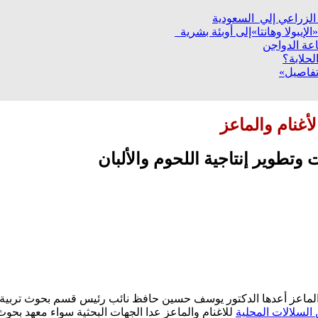
إيبولا وهانتا»إلى أوبئة بشرية
عة الدواجن
لحلابة؟
تفاصيل»
غنام والماعز
تطوير إنتاجية اللحوم والألبان
ماعز أعدها الدكتور يوسف حسين حافظ نائب رئيس قسم بحوث تربية الأغن
السلالات المحلية
للاغنام والماعز عدا الجهات البحثية سواء معهد بحوث 