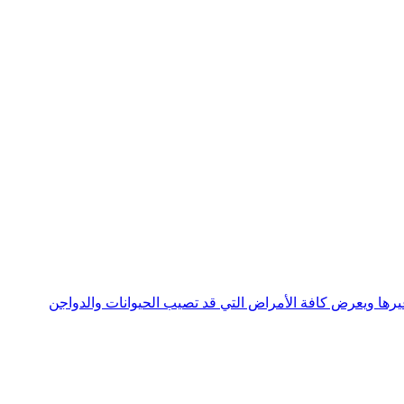
جني وغيرها ويعرض كافة الأمراض التي قد تصيب الحيوانات والدواجن