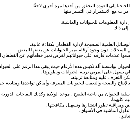
احتجنا إلى العودة للتحقق من أحدها مرة أخرى لاحقًا.
ات مع الاستمرار في التمييز بينها.
دارة المعلومات للحيوانات والماشية.
إلى ذلك.
الوسائل العلمية الصحيحة لإدارة القطعان بكفاءة عالية.
ي السجلات دون وجود أرقام تميز الحيوانات عن بعضها البعض .
يضعوا علامات فارقه على حيواناتهم لغرض تميز قطعانهم عن القطعان ال
ن الحيوان بواسطة آلة تكبس هذه الأرقام حيث يبقى هذا الرقم على الحيو
الي يسهل على المربي تربية الحيوانات وتطويرها .
ن التعرف عليه ومتابعة تربيته.
بالإنتاج والصحة والتعقب للحيوانات المعرفة وأماكن تواجدها ومتابعة حرك
اسلية للحيوان من ناحية التلقيح ، موعد الولادة وكذلك اللقاحات الدورية 
م كليهما.
ض ومراقبة تطور انتشارها وتسهيل مكافحتها .
داول الماشية في الأسواق.
ادي.