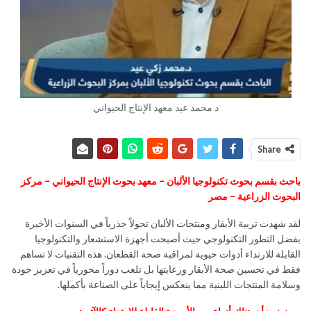
د محمد عيد معهد الإنتاج الحيواني
Share
باحث بقسم بحوث تكنولوجيا الألبان – معهد بحوث الإنتاج الحيواني – مركز
البحوث الزراعية – مصر
لقد شهدت تربية الأبقار ومنتجات الألبان تحولاً جذرياً في السنوات الأخيرة
بفضل التطور التكنولوجي حيث أصبحت أجهزة الاستشعار والتكنولوجيا
القابلة للارتداء أدوات حيوية لمراقبة صحة القطعان. هذه التقنيات لا تساهم
فقط في تحسين صحة الأبقار ورعايتها بل تلعب دوراً محورياً في تعزيز جودة
وسلامة المنتجات اللبنية مما ينعكس إيجاباً على الصناعة بأكملها.