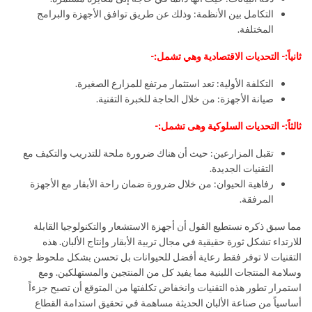
التكامل بين الأنظمة: وذلك عن طريق توافق الأجهزة والبرامج
المختلفة.
ثانياً:- التحديات الاقتصادية وهي تشمل:-
التكلفة الأولية: تعد استثمار مرتفع للمزارع الصغيرة.
صيانة الأجهزة: من خلال الحاجة للخبرة التقنية.
ثالثاً:- التحديات السلوكية وهى تشمل:-
تقبل المزارعين: حيث أن هناك ضرورة ملحة للتدريب والتكيف مع
التقنيات الجديدة.
رفاهية الحيوان: من خلال ضرورة ضمان راحة الأبقار مع الأجهزة
المرفقة.
مما سبق ذكره نستطيع القول أن أجهزة الاستشعار والتكنولوجيا القابلة
للارتداء تشكل ثورة حقيقية في مجال تربية الأبقار وإنتاج الألبان. هذه
التقنيات لا توفر فقط رعاية أفضل للحيوانات بل تحسن بشكل ملحوظ جودة
وسلامة المنتجات اللبنية مما يفيد كل من المنتجين والمستهلكين. ومع
استمرار تطور هذه التقنيات وانخفاض تكلفتها من المتوقع أن تصبح جزءاً
أساسياً من صناعة الألبان الحديثة مساهمة في تحقيق استدامة القطاع