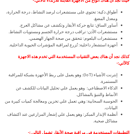
حيث نجد أن هناك أنواع من الأجهزة القابلة للارتداء كالآتي:-
أطواق ذكية: تحتوي على مستشعرات لرصد النشاط، درجة الحرارة،
ومعدل المضغ.
أساور الساق: تتابع حركة الأبقار وتكشف عن مشاكل العرج.
مستشعرات الأذن: تراقب درجة حرارة الجسم ومستويات النشاط.
مستشعرات البلعوم: تتحقق من صحة الجهاز الهضمي.
أجهزة استشعار داخلية: تُزرع لمراقبة المؤشرات الحيوية الداخلية.
كذلك نجد أن هناك بعض التقنيات المستخدمة التي تخدم هذه الاجهزة
كالآتي:-
إنترنت الأشياء (IoT): وهو يعمل على ربط الأجهزة بشبكة للمراقبة
المستمرة.
الذكاء الاصطناعي: وهو يعمل علي تحليل البيانات للكشف عن
الأنماط والتنبؤ بالمشاكل.
الحوسبة السحابية: وهي تعمل علي تخزين ومعالجة كميات كبيرة من
البيانات.
أنظمة الإنذار المبكر: وهو يعمل علي إشعار المزارعين عند اكتشاف
مشاكل صحية.
التطبيقات المستخدمة في مراقبة صحة الأبقار تشمل التالي :-