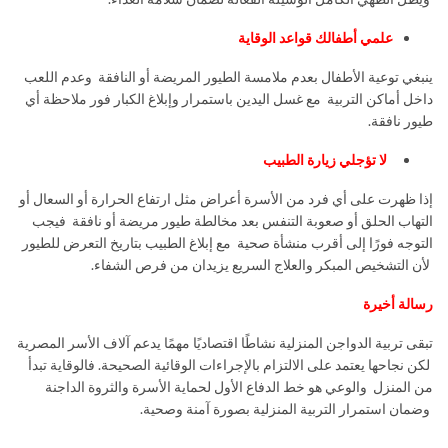
علمي أطفالك قواعد الوقاية
ينبغي توعية الأطفال بعدم ملامسة الطيور المريضة أو النافقة وعدم اللعب
داخل أماكن التربية مع غسل اليدين باستمرار وإبلاغ الكبار فور ملاحظة أي
طيور نافقة.
لا تؤجلي زيارة الطبيب
إذا ظهرت على أي فرد من الأسرة أعراض مثل ارتفاع الحرارة أو السعال أو
التهاب الحلق أو صعوبة التنفس بعد مخالطة طيور مريضة أو نافقة فيجب
التوجه فورًا إلى أقرب منشأة صحية مع إبلاغ الطبيب بتاريخ التعرض للطيور
لأن التشخيص المبكر والعلاج السريع يزيدان من فرص الشفاء.
رسالة أخيرة
تبقى تربية الدواجن المنزلية نشاطًا اقتصاديًا مهمًا يدعم آلاف الأسر المصرية
لكن نجاحها يعتمد على الالتزام بالإجراءات الوقائية الصحيحة. فالوقاية تبدأ
من المنزل والوعي هو خط الدفاع الأول لحماية الأسرة والثروة الداجنة
وضمان استمرار التربية المنزلية بصورة آمنة وصحية.