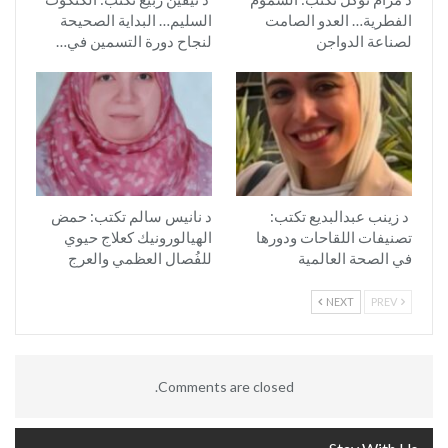
الفطرية… العدو الصامت
السليم… البداية الصحيحة
لصناعة الدواجن
لنجاح دورة التسمين في…
د زينب عبدالبديع تكتب:
د نانيس سالم تكتب: حمض
تصنيفات اللقاحات ودورها
الهيالورونيك كعلاج حيوي
في الصحة العالمية
للفُصال العظمي والعرج
NEXT
PREV
Comments are closed.