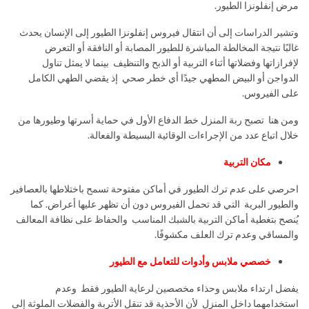
مرض إنفلونزا الطيور.
وتشير الدراسات إلى أن انتقال فيروس إنفلونزا الطيور إلى الإنسان يحدث
غالبًا نتيجة المخالطة المباشرة للطيور المصابة أو النافقة أو التعرض
لإفرازاتها وفضلاتها أثناء التربية أو الذبح والتنظيف بينما لا يمثل تناول
الدواجن أو البيض المطهي جيدًا أي خطر صحي إذ يقضي الطهي الكامل
على الفيروس.
ومن هنا تصبح ربة المنزل خط الدفاع الأول في حماية أسرتها وطيورها من
خلال اتباع عدد من الإجراءات الوقائية البسيطة والفعالة.
مكان التربية
احرصي على عدم ترك الطيور في أماكن مفتوحة تسمح باختلاطها بالعصافير
والطيور البرية التي قد تحمل الفيروس دون أن تظهر عليها أعراض. كما
يُنصح بتغطية أماكن التربية بالشبك المناسب والحفاظ على نظافة المعالف
والمساقي وعدم ترك العلف مكشوفًا.
خصصي ملابس وأدوات للتعامل مع الطيور
يفضل ارتداء ملابس وحذاء مخصصين لرعاية الطيور فقط وعدم
استخدامهما داخل المنزل لأن الأحذية قد تنقل الأتربة والفضلات الملوثة إلى