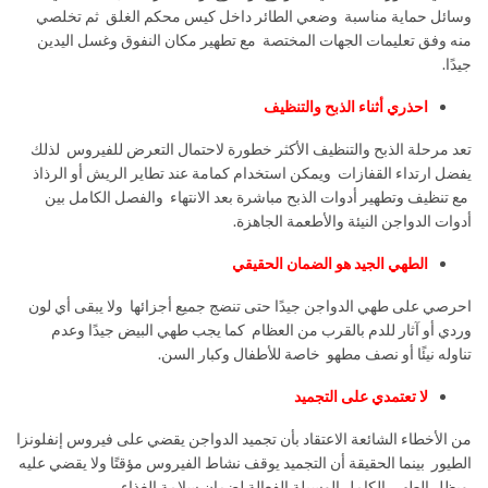
وسائل حماية مناسبة وضعي الطائر داخل كيس محكم الغلق ثم تخلصي
منه وفق تعليمات الجهات المختصة مع تطهير مكان النفوق وغسل اليدين
جيدًا.
احذري أثناء الذبح والتنظيف
تعد مرحلة الذبح والتنظيف الأكثر خطورة لاحتمال التعرض للفيروس لذلك
يفضل ارتداء القفازات ويمكن استخدام كمامة عند تطاير الريش أو الرذاذ
مع تنظيف وتطهير أدوات الذبح مباشرة بعد الانتهاء والفصل الكامل بين
أدوات الدواجن النيئة والأطعمة الجاهزة.
الطهي الجيد هو الضمان الحقيقي
احرصي على طهي الدواجن جيدًا حتى تنضج جميع أجزائها ولا يبقى أي لون
وردي أو آثار للدم بالقرب من العظام كما يجب طهي البيض جيدًا وعدم
تناوله نيئًا أو نصف مطهو خاصة للأطفال وكبار السن.
لا تعتمدي على التجميد
من الأخطاء الشائعة الاعتقاد بأن تجميد الدواجن يقضي على فيروس إنفلونزا
الطيور بينما الحقيقة أن التجميد يوقف نشاط الفيروس مؤقتًا ولا يقضي عليه
ويظل الطهي الكامل الوسيلة الفعالة لضمان سلامة الغذاء.