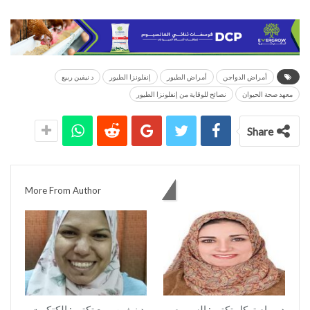
أمراض الدواجن
أمراض الطيور
إنفلونزا الطيور
د نيفين ربيع
معهد صحة الحيوان
نصائح للوقاية من إنفلونزا الطيور
Share
You might also like
More From Author
د مرام توكل تكتب: السموم
د نيفين ربيع تكتب: الكتكوت