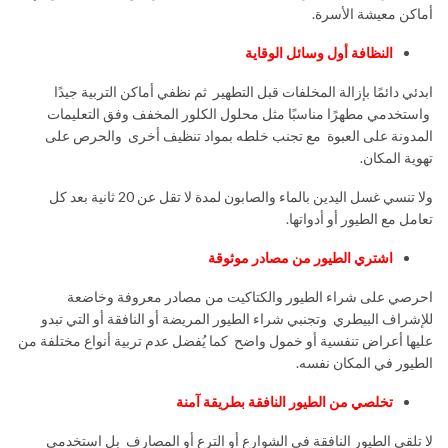
أماكن معيشة الأسرة.
النظافة أول وسائل الوقاية
ابدئي دائمًا بإزالة المخلفات قبل التطهير ثم نظفي أماكن التربية جيدًا
واستخدمي مطهرًا مناسبًا مثل محلول الكلور المخفف وفق التعليمات
المدونة على العبوة مع تجنب خلطه بمواد تنظيف أخرى والحرص على
تهوية المكان.
ولا تنسي غسل اليدين بالماء والصابون لمدة لا تقل عن 20 ثانية بعد كل
تعامل مع الطيور أو أدواتها.
اشتري الطيور من مصادر موثوقة
احرصي على شراء الطيور والكتاكيت من مصادر معروفة وخاضعة
للإشراف البيطري وتجنبي شراء الطيور المريضة أو النافقة أو التي تبدو
عليها أعراض تنفسية أو خمول واضح كما يُفضل عدم تربية أنواع مختلفة من
الطيور في المكان نفسه.
تخلصي من الطيور النافقة بطريقة آمنة
لا تلقي الطيور النافقة في الشوارع أو الترع أو المصارف بل استخدمي