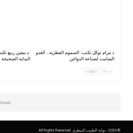
د مرام توكل تكتب: السموم الفطرية… العدو
د نيفين ربيع تكت
الصامت لصناعة الدواجن
البداية الصحيحة
NEXT
PREV
losed.
© 2026 - بوابة الطبيب البيطري. All Rights Reserved.