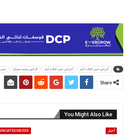
أعراض حمى الثلاث أيام
أعراض حمى الثلاثة أيام
الدكتور محمد مصباح
حمى ا
Share
You Might Also Like
أخبار
UNCATEGORIZED