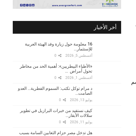
ء+
أخر الأخبار
16 معلومة حول زيارة وفد الهيئة العربية
للإستثمار…
أغسطس 5, 2026
0
«الأطباء البيطريين»: أهمية الحد من مخاطر
تحول أمراض …
أغسطس 1, 2026
0
م
د مرام توكل تكتب: السموم الفطرية… العدو
الصامت…
يوليو 13, 2026
0
كيف نستفيد من خبرات البرازيل في تطوير
سلالات الأبقار…
يوليو 11, 2026
0
هل تدخل مصر حزام الثعابين السامة بسبب