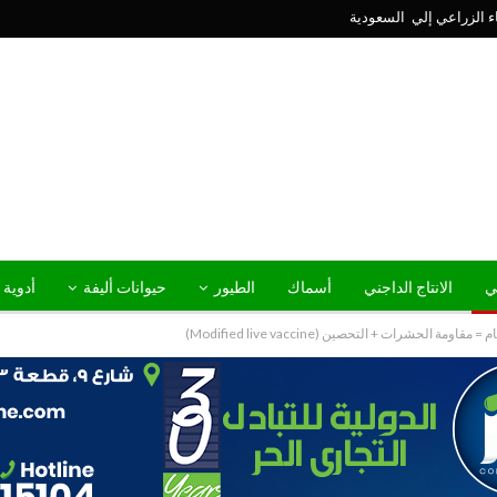
ني
الانتاج الداجني
أسماك
الطيور
حيوانات أليفة
أدوية 
شرات + التحصين (Modified live vaccine)