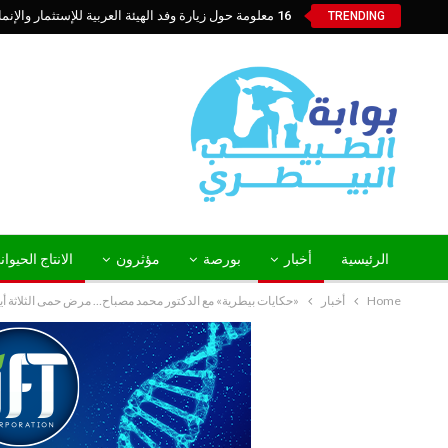
16 معلومة حول زيارة وفد الهيئة العربية للإستثمار والإنماء الزراعي إلي السعودية
TRENDING
الرئيسية
أخبار
بورصة
مؤثرون
الانتاج الحيوا
Home
أخبار
«حكايات بيطرية» مع الدكتور محمد مصباح… مرض حمى الثلاثة أيام = مقاومة الح