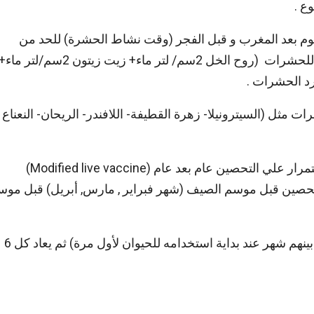
ع .
يوم بعد المغرب و قبل الفجر (وقت نشاط الحشرة) للحد من
انتشار الحشرات و تستطيع ايضا استخدام تركيبات طاردة للحشرات (روح الخل 2سم/ لتر ماء+ زيت زيتون 2سم/لتر ما
 مثل (السيترونيلا- زهرة القطيفة- اللافندر- الريحان- النعناع
أما الأهم مع مقاومة الحشره هو استخدام التحصين و الاستمرار علي التحصين عام بعد عام (Modified live vaccine)
لتحصين قبل موسم الصيف (شهر فبراير , مارس, أبريل) قبل موس
ولابد من تكرار التحصين بعد شهر من استخدامه (جرعتين بينهم شهر عند بداية استخدامه للحيوان لأول مرة) ثم يعاد كل 6