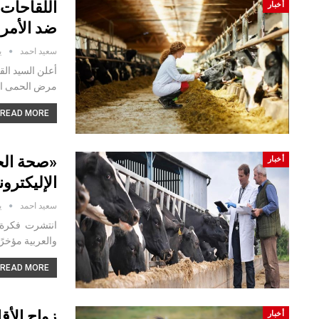
اللقاحات
أخبار
ضد الأمرا
سعيد احمد
يو
أعلن السيد الق
مرض الحمى الق
READ MORE...
«صحة الح
أخبار
الإليكترون
سعيد احمد
يو
انتشرت فكرة ال
والعربية مؤخر
READ MORE...
زواج الأق
أخبار