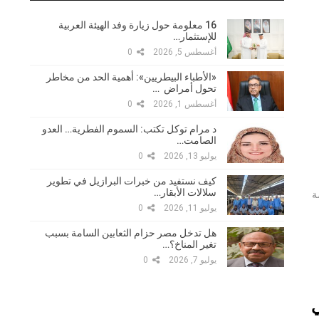
16 معلومة حول زيارة وفد الهيئة العربية
للإستثمار…
أغسطس 5, 2026
0
«الأطباء البيطريين»: أهمية الحد من مخاطر
تحول أمراض …
أغسطس 1, 2026
0
د مرام توكل تكتب: السموم الفطرية… العدو
الصامت…
يوليو 13, 2026
0
كيف نستفيد من خبرات البرازيل في تطوير
سلالات الأبقار…
ة
يوليو 11, 2026
0
هل تدخل مصر حزام الثعابين السامة بسبب
تغير المناخ؟…
يوليو 7, 2026
0
ي