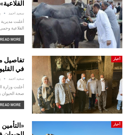
القلاعية»
سعيد احمد
يو
أعلنت مديرية 
القلاعية وحمى
READ MORE...
تفاصيل م
أخبار
في القليو
سعيد احمد
يو
أعلنت وزارة ال
صحة الحيوان با
READ MORE...
أخبار
الحيوان ف