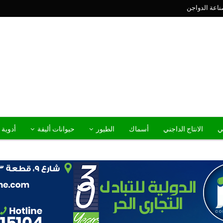
ناعة الدواجن
ني
الانتاج الداجني
أسماك
الطيور
حيوانات أليفة
أدوية 