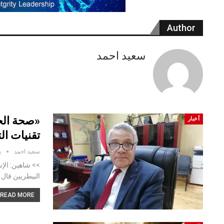
Author
سعيد احمد
«صحة الحي
أخبار
تقنيات ال
سعيد احمد
يو
>> شاهين: الإست
البيطريين قال 
READ MORE...