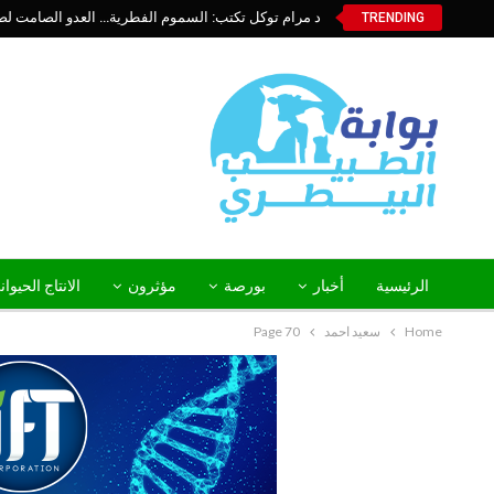
د مرام توكل تكتب: السموم الفطرية… العدو الصامت لص
TRENDING
الرئيسية
أخبار
بورصة
مؤثرون
الانتاج الحيوا
Home
سعيد احمد
Page 70