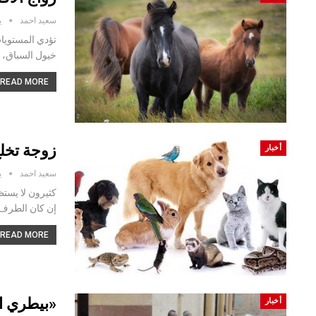
سعيد احمد
يو
تؤدي المستويا
خيول السباق، 
READ MORE...
زوجة تخلع
أخبار
سعيد احمد
يو
كثيرون لا يستظ
إن كان الطرف 
READ MORE...
«بيطري ال
أخبار