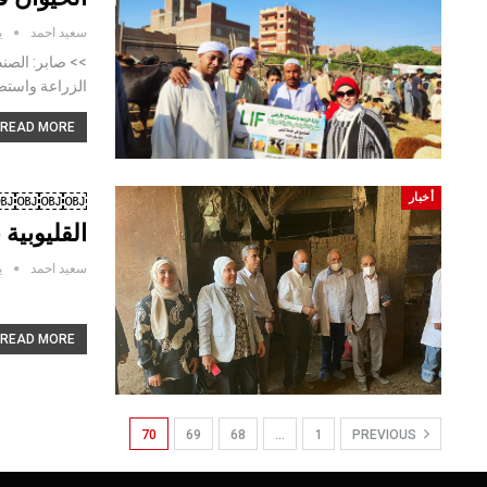
سعيد احمد
يو
>> صابر: الصن
الزراعة واستص
READ MORE...
￼￼￼￼«الز
أخبار
القليوبية
سعيد احمد
يو
READ MORE...
70
69
68
…
1
PREVIOUS