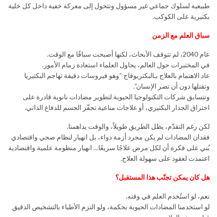
طبيعية لسلوك جماعي غير مسؤول وتتحول إلى معركة خفية داخل كل خلية
بكتيرية على الكوكب.
سباق العلم مع الزمن
عام 2040، لم تتوقف الأبحاث، لكنها أصبحت سباقًا مع الوقت.
في المختبرات حول العالم، يحاول العلماء استعادة زمام الأمور.
عاد الاهتمام بالعلاج بـالبكتريوفاج “وهو فيروسات دقيقة تهاجم البكتيريا
وتقتلها دون أن تضر الإنسان”.
وتتسابق شركات التكنولوجيا الحيوية لتطوير مضادات نانوية قادرة على
اختراق الجدار البكتيري، أو علاجات مناعية تحفّز الجسم للدفاع الذاتي.
لكن رغم التقدّم، يظل الطريق طويلاً، والوقت يداهمنا.
فقدان المضادات لم يكن مجرد أزمة دواء، بل انهيار لنظام صحي واقتصادي
بُني على فكرة أن لكل مرض علاجًا سريعًا… انهيار منظومة علمية واقتصادية
اعتمدت لعقود على سهولة العلاج.
هل كان يمكن تجنّب هذا المستقبل؟
نعم، لو استُخدم العلم في وقته.
لو استخدمنا المضادات الحيوية بحكمة، ولو التزم الأطباء بالتشخيص الدقيق