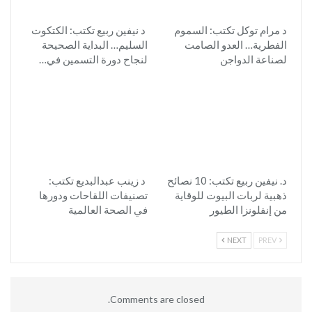
د مرام توكل تكتب: السموم
د نيفين ربيع تكتب: الكتكوت
الفطرية… العدو الصامت
السليم… البداية الصحيحة
لصناعة الدواجن
لنجاح دورة التسمين في…
د. نيفين ربيع تكتب: 10 نصائح
د زينب عبدالبديع تكتب:
ذهبية لربات البيوت للوقاية
تصنيفات اللقاحات ودورها
من إنفلونزا الطيور
في الصحة العالمية
NEXT
PREV
Comments are closed.