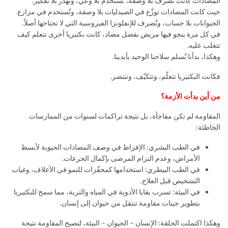
المضادات كانت تُصرف بلا وصفة، تُستخدم بلا وعي، وتُهدر بلا تفكير.
حيث كانت المضادات توزَّع في الصيدليات بلا وصفة، وتُستخدم في مزارع
الحيوانات بلا حساب، وتُصرف للإنفلونزا الفيروسية التي لا تحتاجها أصلاً.
في كل مرة ينجو فيها مريض بفضل مضاد، كانت بكتيريا أخرى تتعلم كيف
تتغلب عليه.
وهكذا، بدأنا نُسلم سلاحنا الوحيد بأيدينا.
فكانت البكتيريا تتعلّم، وتتكيّف، وتنتصر.
من أين بدأت الأزمة؟
المقاومة لم تكن مفاجأة، بل نتيجة تراكمات لسنوات من الممارسات
الخاطئة:
في الطب البشري: الإفراط في وصف المضادات الحيوية لأبسط
الأمراض، وعدم التزام المرضى بإكمال الجرعات.
في الطب البيطري: استخدامها كمحفّزات للنمو في الأعلاف، وغياب
التشخيص قبل العلاج.
في البيئة: تسرب بقايا الأدوية في المياه والتربة، مما سمح للبكتيريا
بتطوير جينات مقاومة تنتقل من حيوان إلى إنسان.
وهكذا اكتملت الحلقة: الإنسان – الحيوان – البيئة، لتصبح المقاومة نتيجة