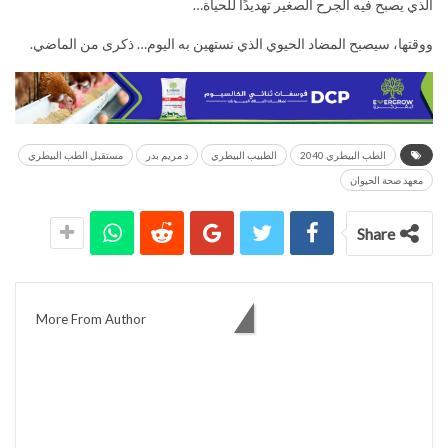
الذي يصبح فيه الجرح الصغير تهديدًا للحياة…
ووقتها، سيصبح المضاد الحيوي الذي نستهين به اليوم… ذكرى من الماضي.
الطب البيطري 2040
الطبيب البيطري
د مريم بدر
مستقبل الطب البيطري
معهد صحة الحيوان
Share
You might also like
More From Author