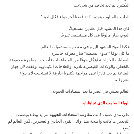
البكتيريا لم تعد تخاف من شيء….
الطبيب المناوب يتمتم: “لقد فقدنا آخر دواء فعّال لدينا”
كان هذا المشهد قبل عقدين مستحيلاً.
اليوم، صار مألوفًا في كل مستشفى تقريبًا.
هكذا أصبح المشهد اليوم في معظم مستشفيات العالم.
ما كان يومًا “عدوى بسيطة” صار معركة خاسرة.
العمليات الجراحية تُؤجَّل خوفًا من المضاعفات فأصبحت مغامرة محفوفة
بالخطر، والولادات القيصرية نادرة، والعلاجات الكيماوية توقفت لأن جهاز
المناعة لم يعد قادرًا على مواجهة بكتيريا خارقة لا تستجيب لأي دواء
معروف.
العالم يعيش في عصر ما بعد المضادات الحيوية.
الوباء الصامت الذي تجاهلناه
على مدى عقود، كانت
مقاومة المضادات الحيوية
تتزايد ببطء وبصمت.
التحذيرات كانت واضحة منذ أوائل القرن الحادي والعشرين، لكن العالم لم
يُصغِ.