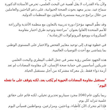
ولأن بناء القدرات لا يقل أهمية عن البحث العلمي، تحرص الأستاذة الدكتورة
سماح عيد، مدير معهد بحوث الصحة الحيوانية، على دعم الباحثين والعاملين
من خلال برامج تدريبية مستمرة بالتعاون مع المنظمات الدولية.
وقد نظّم المعهد مؤخرًا دورة تدريبية بالتعاون مع منظمة الأغذية والزراعة
للأمم المتحدة (الفاو) بعنوان “مراجعة وتوحيد طرق اختبار مقاومة
الميكروبات ووضع البروتوكولات الإرشادية”،
في خطوة تهدف إلى توحيد معايير الفحص والاختبار على المستوى الوطني
بما يتماشى مع أحدث التوصيات العالمية.
هذه الجهود تعكس رؤية مصر في جعل الطب البيطري والبحث العلمي
شريكين أساسيين في حماية صحة الإنسان، لأن مقاومة المضادات لم تعد
أزمة دواء فقط، بل معركة مشتركة من أجل مستقبل الحياة.
“
مستقبل مقاومة المضادات الحيوية لم يُكتب بعد، لكنه يتوقف على ما نفعله
اليوم
.”
ربما يكون عام 2040 مجرد سيناريو تحذيري تخيلي، لكنه قائم على حقائق
علمية تتزايد كل يوم.
فإذا لم نتحرك الآن كأطباء، وباحثين، ومزارعين، ومواطنين فسيأتي اليوم