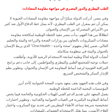
الطب البيطري والدور المصري في مواجهة مقاومة المضادات:
وفي مصر، أدركت الدولة مبكرًا أن مواجهة مقاومة المضادات الحيوية لا
يمكن أن تتم بمعزل عن الطب البيطري، لأنه يمثل خط الدفاع الأول ضد كثير
من الأمراض المشتركة بين الإنسان والحيوان.
انطلاقًا من هذا الفهم، بدأت مصر تنفيذ الخطة الوطنية لمكافحة مقاومة
مضادات الميكروبات بالتعاون بين وزارات الصحة والزراعة والبيئة والتعليم
العالي، ضمن إطار مفهوم “صحة واحدة – One Health” الذي يربط الإنسان
بالحيوان والبيئة في منظومة متكاملة.
أنشأت الدولة لجانًا وطنية لمتابعة الاستخدام الرشيد للأدوية، وأطلقت
حملات توعية للمجتمع الطبي والبيطري والمواطنين، إلى جانب دعم برامج
المراقبة القومية لرصد أنماط المقاومة في الإنسان والحيوان، وتطوير نظم
للإنذار المبكر والتشخيص السريع.
وفي قلب هذه الجهود يقف معهد بحوث الصحة الحيوانية كأحد أبرز
المؤسسات البحثية الداعمة للخطة الوطنية.
يعمل المعهد علي تقديم الدعم الفني للهيئات الحكومية والخاصة فيما يخص
أنماط المقاومة البكتيرية في العينات الحيوانية والغذائية ، وتطوير اختبارات
تشخيصية سريعة تساعد الأطباء البيطريين في تحديد نوع الميكروب واختيار
العلاج الأنسب، مما يقلل الاستخدام العشوائي للمضادات.