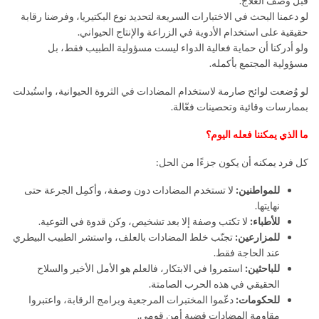
قبل وصف العلاج.
لو دعمنا البحث في الاختبارات السريعة لتحديد نوع البكتيريا، وفرضنا رقابة
حقيقية على استخدام الأدوية في الزراعة والإنتاج الحيواني.
ولو أدركنا أن حماية فعالية الدواء ليست مسؤولية الطبيب فقط، بل
مسؤولية المجتمع بأكمله.
لو وُضعت لوائح صارمة لاستخدام المضادات في الثروة الحيوانية، واستُبدلت
بممارسات وقائية وتحصينات فعّالة.
ما الذي يمكننا فعله اليوم؟
كل فرد يمكنه أن يكون جزءًا من الحل:
للمواطنين
:
لا تستخدم المضادات دون وصفة، وأكمِل الجرعة حتى
نهايتها.
للأطباء
:
لا تكتب وصفة إلا بعد تشخيص، وكن قدوة في التوعية.
للمزارعين
:
تجنّب خلط المضادات بالعلف، واستشر الطبيب البيطري
عند الحاجة فقط.
للباحثين
:
استمروا في الابتكار، فالعلم هو الأمل الأخير والسلاح
الحقيقي في هذه الحرب الصامتة.
للحكومات
:
دعّموا المختبرات المرجعية وبرامج الرقابة، واعتبروا
مقاومة المضادات قضية أمن قومي.