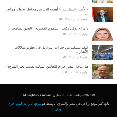
«الأطباء البيطريين»: أهمية الحد من مخاطر تحول أمراض
…
أغسطس 1, 2026
0
د مرام توكل تكتب: السموم الفطرية… العدو الصامت…
يوليو 13, 2026
0
كيف نستفيد من خبرات البرازيل في تطوير سلالات
الأبقار…
يوليو 11, 2026
0
هل تدخل مصر حزام الثعابين السامة بسبب تغير المناخ؟…
يوليو 7, 2026
0
© 2026 - بوابة الطبيب البيطري. All Rights Reserved.
تابع أكبر موقع زراعي في مصر والشرق الأوسط هو
موقع الزراعة اليوم أجري
توداي