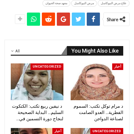
علاج مرض النيوكاسل
مرض النيوكاسل
معهد صحة الحيوان
Share
You Might Also Like
All
أخبار
UNCATEGORIZED
د مرام توكل تكتب: السموم
د نيفين ربيع تكتب: الكتكوت
الفطرية… العدو الصامت
السليم… البداية الصحيحة
لصناعة الدواجن
لنجاح دورة التسمين في…
UNCATEGORIZED
أخبار