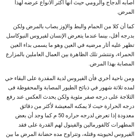
اصابه الدجاج والرومي حيث أنها أكثر الأنواع عرضه لهذا
المرض.
كما أن كلا من الحمام والبط والإوز يصاب بالمرض ولكن
بدرجه أقل، بينما عندما يتعرض الإنسان لفيروس النيوكاسل
تظهر عليه أثار مرضيه في العين وهو ما يسمى بداء العين
الحمراء، وتنتشر تلك الظاهرة بين العمال العاملين بالمزارع
المصابة بهذا المرض.
ومن ناحية أخري فأن الفيروس لدية المقدرة على البقاء حي
لمده ثلاثة شهور في ذبائح الطيور المصابة والمحفوظة فى
الثلاجة على درجه صفر مئوية ولكن يحدث العكس عند رفع
درجه الحرارة حيث لا يمكنه المعيشة لأكثر من دقائق
معدودة إذا تعرض لدرجه حراره 50 م كما وجد أن بعض
المطهرات كالفورمالين والفينول لهم القدرة على فقد
الفيروس لحيويته وقتله، وتتراوح مده حضانة المرض ما بين