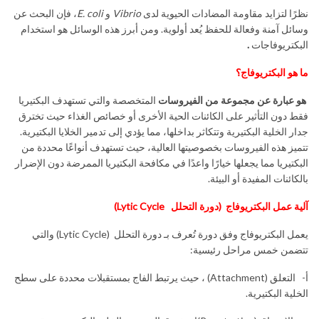
نظرًا لتزايد مقاومة المضادات الحيوية لدى
Vibrio
و
E. coli
، فإن البحث عن
وسائل آمنة وفعالة للحفظ يُعد أولوية. ومن أبرز هذه الوسائل هو استخدام
البكتريوفاجات
.
ما هو البكتريوفاج؟
هو عبارة عن مجموعة من الفيروسات
المتخصصة والتي تستهدف البكتيريا
فقط دون التأثير على الكائنات الحية الأخرى أو خصائص الغذاء حيث تخترق
جدار الخلية البكتيرية وتتكاثر بداخلها، مما يؤدي إلى تدمير الخلايا البكتيرية.
تتميز هذه الفيروسات بخصوصيتها العالية، حيث تستهدف أنواعًا محددة من
البكتيريا مما يجعلها خيارًا واعدًا في مكافحة البكتيريا الممرضة دون الإضرار
بالكائنات المفيدة أو البيئة.
آلية عمل البكتريوفاج
(دورة التحلل
Lytic Cycle
)
يعمل البكتريوفاج وفق دورة تُعرف بـ دورة التحلل (Lytic Cycle) والتي
تتضمن خمس مراحل رئيسية:
أ- التعلق (Attachment) ، حيث يرتبط الفاج بمستقبلات محددة على سطح
الخلية البكتيرية.