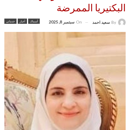
البكتيريا الممرضة
On
سبتمبر 8, 2025
أسماك
أخبار
خدماتي
By
سعيد احمد