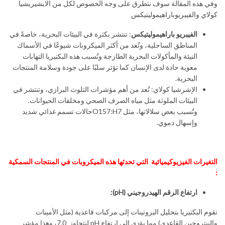
وفي هذه المقالة سوف نتطرق على وجه الخصوص لكل من الايشيريشيا
كولاي والفيبريوباراهيموليتيكس
الفيبريو باراهيموليتيكس
: تنتشر بكثرة في البيئات البحرية، خاصةً في
المناطق الساحلية، وتُعد من أكثر الميكروبات شيوعًا في الأسماك
النيئة والمأكولات البحرية الطازجة وتُسبب هذه البكتيريا التهابات
معوية حادة لدى الإنسان كما تؤثر سلبًا على جودة وسلامة المنتجات
البحرية.
الإشرشيا كولاي: تُعد من أهم مؤشرات التلوث البرازي، وتنتشر في
البيئات الملوثة مثل مياه الصرف الصحي ومخلفات الحيوانات.
وتُسبب بعض سلالاتها، مثل O157:H7حالات تسمم غذائي شديد
وإسهال دموي.
التغيرات
الفيزيوكيميائية التي تحدثها هذه الميكروبات في المنتجات السمكية
:
ارتفاع الرقم الهيدروجيني
(pH):
تقوم البكتيريا بتحليل البروتينات إلى مركبات قاعدية (مثل الأمينات
والنيتروجين القاعدي) مما يؤدي إلى ارتفاع pH ليتجاوز 7.0، وهذا مؤشر