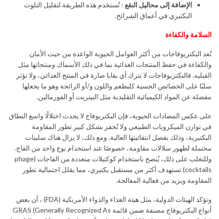
الإضافة إلى محاليل النقع
: تُستخدم هذه الطريقة لتقليل التلوث
البكتيري في أعماق الشرائح.
السلامة والكفاءة
تُعد البكتريوفاجات من أكثر العوامل الحيوية الواعدة من حيث الأمان
والكفاءة في حفظ المنتجات الغذائية بما في ذلك الأسماك ومنتجاتها مثل
الفيليه. فالبكتريوفاجات لا تترك أي بقايا ضارة في المنتج الغذائي، ولا تؤثر
سلبًا على الخصائص الحسية كلبطعم واللون و/أو الرائحة وهو ما يجعلها
مفضلة عن المواد الكيميائية التقليدية مثل النيتريت أو الفورمالين.
على عكس المضادات الحيوية، فإن البكتريوفاج لا يحدث اختلالًا واسع النطاق
في توازن الميكروبات الطبيعي ولا تُحفز بشكل كبير تطور المقاومة
البكتيرية، وذلك بفضل انتقائيتها العالية. ومع ذلك، لا يزال هناك سلبيات
محتملة لظهور سلالات مقاومة، خصوصًا عند استخدام نوع واحد من الفاج.
وللتغلب على ذلك، يُنصح باستخدام كوكتيلات متعددة من الفاجات (phage
cocktails) تستهدف أكثر من مستقبل بكتيري، مما يقلل احتمالية تطور
المقاومة ويزيد من فعالية المعالجة.
وتؤكد الهيئات الدولية، مثل هيئة الغذاء والدواء الأمريكية (FDA) ، أن بعض
أنواع البكتريوفاج مصنفة ضمن قائمة GRAS (Generally Recognized As