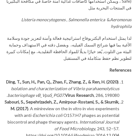
Safe) ، ويمكن استخدامها كاضافات غذائية آمنة خاصةً في مكافحة البكتيريا
في المنتجات البحرية مثل
Listeria monocytogenes
,
Salmonella
enterica
&
Aeromonas
hydrophila
لذا يمثل استخدام البكتريوفاج استراتيجية فعالة وآمنة لتعزيز جودة وسلامة
الأغية بما فيها شرائح السمك الفيليه، وبفضل دقته في الاستهداف وحماية
البيئة من التلوث, يُعد خيارًا بديلًا للمواد الحافظة التقليدية، مع إمكانات كبيرة
لتطوير نظم حفظ متكاملة في المستقبل
References
Ding, T., Sun, H., Pan, Q., Zhao, F., Zhang, Z., & Ren, H. (2020)
.
Isolation and characterization of Vibrio parahaemolyticus
bacteriophage vB_VpaS_PG07
.
Virus Research
, 286, 198080.
Sabouri, S., Sepehrizadeh, Z., Amirpour‑Rostami, S., & Skurnik,
M. (2017)
. A minireview on the in vitro in vivo experiments
with anti‑
Escherichia coli
O157:H7 phages as potential
biocontrol and phage therapy agents.
International Journal
of Food Microbiology
, 243, 52–57.
https://doi.org/10.1016/j.ijfoodmicro.2016.12.004