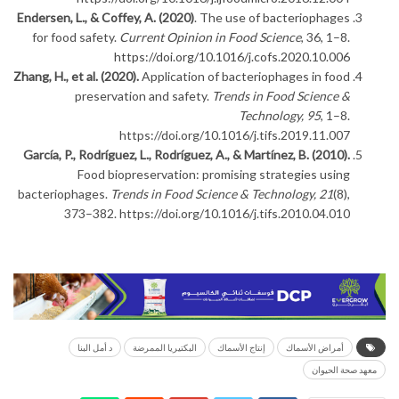
Endersen, L., & Coffey, A. (2020)
. The use of bacteriophages
for food safety.
Current Opinion in Food Science
, 36, 1–8.
https://doi.org/10.1016/j.cofs.2020.10.006
Zhang, H., et al. (2020).
Application of bacteriophages in food
preservation and safety.
Trends in Food Science &
Technology, 95
, 1–8.
https://doi.org/10.1016/j.tifs.2019.11.007
García, P., Rodríguez, L., Rodríguez, A., & Martínez, B. (2010).
Food biopreservation: promising strategies using
bacteriophages.
Trends in Food Science & Technology, 21
(8),
373–382. https://doi.org/10.1016/j.tifs.2010.04.010
أمراض الأسماك
إنتاج الأسماك
البكتيريا الممرضة
د أمل البنا
معهد صحة الحيوان