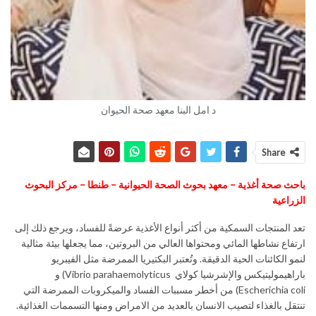
د امل البنا معهد صحة الحيوان
Share
باحث صحة أغذية – معهد بحوث الصحة الحيوانية – طنطا – مركز البحوث
الزراعية
تعد المنتجات السمكية من أكثر أنواع الأغذية عرضةً للفساد، ويرجع ذلك إلى
ارتفاع نشاطها المائي ومحتواها العالي من البروتين، مما يجعلها بيئة مثالية
لنمو الكائنات الحية الدقيقة. وتُعتبر البكتيريا الممرضة مثل الفيبريو
باراهيموليتيكس والإشرشيا كولاي Vibrio parahaemolyticus) و
Escherichia coli) من أخطر مسببات الفساد والميكروبات الممرضة التي
تنتقل بالغذاء لتصيب الانسان بالعديد من الامراض ومنها التسممات الغذائية.