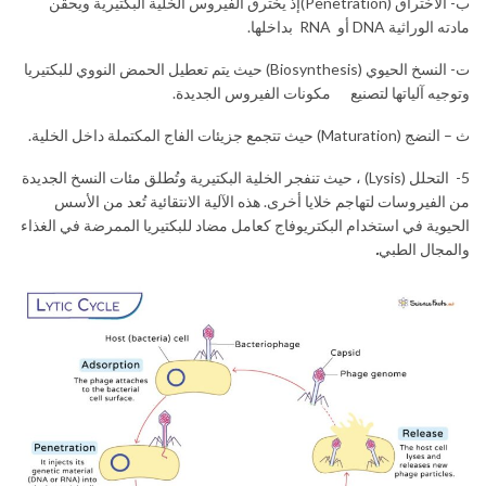
ب- الاختراق (Penetration)إذ يخترق الفيروس الخلية البكتيرية ويحقن
مادته الوراثية DNA أو RNA بداخلها.
ت- النسخ الحيوي (Biosynthesis) حيث يتم تعطيل الحمض النووي للبكتيريا
وتوجيه آلياتها لتصنيع مكونات الفيروس الجديدة.
ث – النضج (Maturation) حيث تتجمع جزيئات الفاج المكتملة داخل الخلية.
5- التحلل (Lysis) ، حيث تنفجر الخلية البكتيرية وتُطلق مئات النسخ الجديدة
من الفيروسات لتهاجم خلايا أخرى. هذه الآلية الانتقائية تُعد من الأسس
الحيوية في استخدام البكتريوفاج كعامل مضاد للبكتيريا الممرضة في الغذاء
والمجال الطبي
.