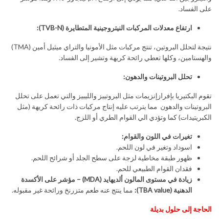
على الفساد.
ارتفاع معدلات المركبات النيتروجينية المتطايرة
(TVB-N):
نتيجة لتحلل البروتين، تنتج مركبات مثل الأمونيا والتراي ميثيل أمين (TMA)
والهستامين، وكلها تعطي رائحة كريهة وتشير إلى الفساد.
تحلل البروتينات والدهون
:
تقوم البكتيريا بإفرازإنزيمات مثل البروتييز والليبيز والتي تعمل على تحلل
البروتينات والدهون مما يترتب عليه إنتاج مركبات ذات رائحة كريهة (مثل
الكبريتيدات) كما وتؤدي الي القوام الطري أو اللزج.
تغيرات في اللون والقوام
:
اسوداد وتغير في لون اللحم.
ظهور طبقة مخاطية لزجة على سطح الجلد أو شرائح اللحم.
فقدان القوام الطبيعي للحم.
زيادة في مستوى المالون ألديهايد
(MDA) –
مؤشر على الأكسدة
الدهنية
(TBA value):
مما ينتج عنه طعم متزرنخ ورائحة غير مقبوله.
الحاجة إلى حلول بديلة