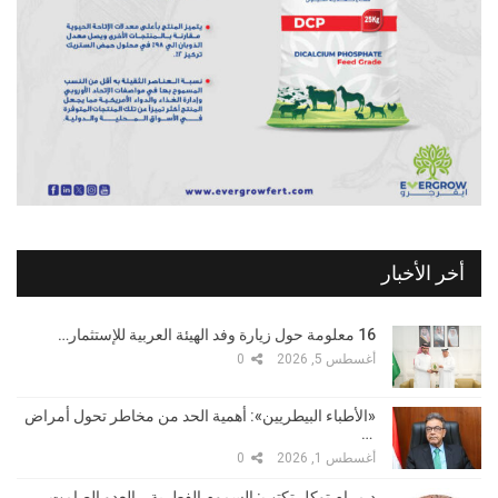
أخر الأخبار
16 معلومة حول زيارة وفد الهيئة العربية للإستثمار…
أغسطس 5, 2026
0
«الأطباء البيطريين»: أهمية الحد من مخاطر تحول أمراض
…
أغسطس 1, 2026
0
د مرام توكل تكتب: السموم الفطرية… العدو الصامت…