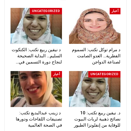
أخبار
UNCATEGORIZED
د مرام توكل تكتب: السموم
د نيفين ربيع تكتب: الكتكوت
الفطرية… العدو الصامت
السليم… البداية الصحيحة
لصناعة الدواجن
لنجاح دورة التسمين في…
UNCATEGORIZED
أخبار
د. نيفين ربيع تكتب: 10
د زينب عبدالبديع تكتب:
نصائح ذهبية لربات البيوت
تصنيفات اللقاحات ودورها
للوقاية من إنفلونزا الطيور
في الصحة العالمية