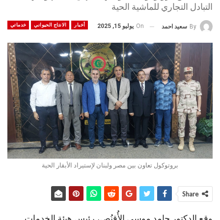
التبادل التجاري للماشية الحية
أخبار
الانتاج الحيواني
خدماتي
On
يوليو 15, 2025
By
سعيد احمد
بروتوكول تعاون بين مصر ولبنان لإستيراد الأبقار الحية
Share
وقع الدكتور حامد موسى الأُقنُص، رئيس هيئة الخدمات