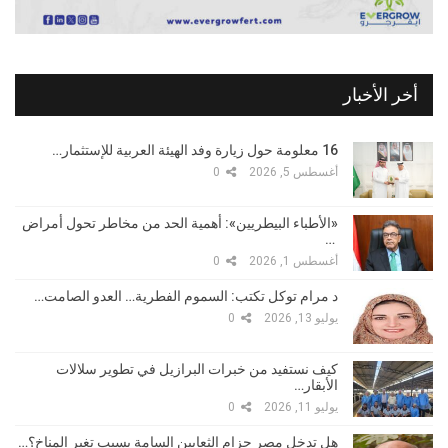
أخر الأخبار
16 معلومة حول زيارة وفد الهيئة العربية للإستثمار…
أغسطس 5, 2026
0
«الأطباء البيطريين»: أهمية الحد من مخاطر تحول أمراض
…
أغسطس 1, 2026
0
د مرام توكل تكتب: السموم الفطرية… العدو الصامت…
يوليو 13, 2026
0
كيف نستفيد من خبرات البرازيل في تطوير سلالات
الأبقار…
يوليو 11, 2026
0
هل تدخل مصر حزام الثعابين السامة بسبب تغير المناخ؟…