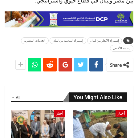
بين مصر ولبنان في قطاع حيوي واستراتيجي.
إستيراد الأبقار من لبنان
إستيراد الماشية من لبنان
الخدمات البيطرية
د حامد الأقنص
Share
You Might Also Like
All
أخبار
أخبار