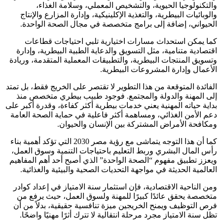
والتكنولوجيا الحيوية، والتشخيص المعملي، وسلامة الغذاء،
والوبائيات البيطرية، والتغذية الإكلينيكية، وإدارة المزارع والإنتاج
الحيواني، إضافة إلى برامج متخصصة في مجال الصحة الواحدة.
كما يمكن استحداث مسارات اختيارية تلبي احتياجات قطاعات
اقتصادية متنامية، مثل التسويق والدعاية الطبية البيطرية، وإدارة
وتسويق المنتجات البيطرية، والتطبيقات المعملية المتقدمة، وريادة
الأعمال وإدارة المشروعات البيطرية.
الفائدة المتوقعة من هذا التطوير لا تقتصر على الخريج فقط، بل تمتد
إلى المهنة والدولة والمجتمع. فوجود طبيب بيطري متخصص منذ
بداية حياته المهنية يعني خدمات بيطرية أكثر كفاءة، وقدرة أكبر على
دعم الأمن الغذائي، ومساهمة أكثر فاعلية في حماية الصحة العامة
ومكافحة الأمراض المشتركة بين الإنسان والحيوان.
كما أن هذا التوجه يتماشى مع رؤية مصر 2030 التي تؤكد أهمية بناء
رأس المال البشري وربط التعليم باحتياجات التنمية وسوق العمل،
ويعزز تطبيق مفهوم “الصحة الواحدة” الذي أصبح أحد أهم المفاهيم
العالمية الحديثة في مواجهة التحديات الصحية والبيئية والغذائية.
ومن الناحية الاقتصادية، فإن استثمار سنة الامتياز في إعداد كوادر
متخصصة يحقق عائدًا كبيرًا للمهنة ولسوق العمل، حيث يرفع من
فرص التوظيف ويمنح الخريجين ميزة تنافسية حقيقية، بدلاً من أن
تظل سنة الامتياز مجرد مرحلة انتقالية لا تترك أثرًا مهنيًا واضحًا.