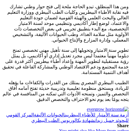
ومن هذا المنطلق، تبدو الحاجة ملحة إلى فتح حوار وطني تشارك
فيه نقابة الأطباء البيطريين وكليات الطب البيطري ووزارة التعليم
العالي والبحث العلمي والهيئة القومية لضمان جودة التعليم
والاعتماد، لوضع إطار أكاديمي وتنظيمي موحد لسنة الامتياز
التخصصية، مع البدء بتطبيق تجريبي في بعض التخصصات ذات
الأولوية مثل سلامة الغذاء، وطب الحيوانات الأليفة، والتشخيص
المعملي، وإدارة المزارع والإنتاج الحيواني.
تطوير سنة الامتياز وتحويلها إلى سنة تأهيل مهني تخصصي تمنح
دبلوماً مهنياً معتمداً ليس مجرد تعديل إداري أو أكاديمي، بل يمثل
رؤية مستقبلية لتطوير المهنة وإعداد أطباء بيطريين أكثر قدرة على
خدمة المجتمع ودعم الاقتصاد الوطني والمشاركة الفاعلة في تحقيق
أهداف التنمية المستدامة.
الطبيب البيطري المصري يمتلك من القدرات والكفاءات ما يؤهله
للريادة، ويستحق منظومة تعليمية وتدريبية حديثة تفتح أمامه آفاق
التخصص والتميز، وتمنحه الأدوات التي تمكنه من المنافسة في عالم
يتجه يومًا بعد يوم نحو الاحتراف والتخصص الدقيق.
أزمة سنة الأمتيار للأطباء البيطريين
الحيوانات الأليفة
المركز القومي
للبحوث
د جميل زيدان
شهادة بكالوريوس الطب البيطري
Share
You might also like
More from author