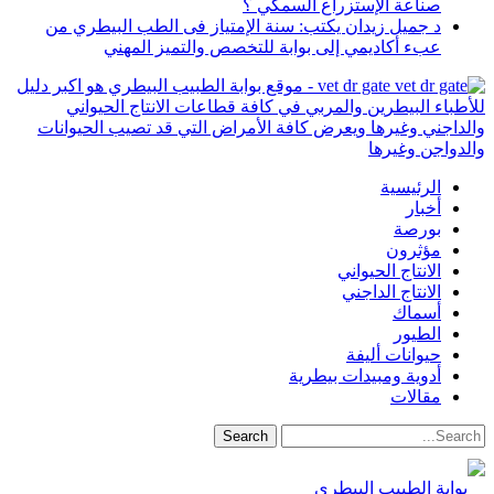
صناعة الإستزراع السمكي ؟
د جميل زيدان يكتب: سنة الإمتياز فى الطب البيطري من
عبء أكاديمي إلى بوابة للتخصص والتميز المهني
vet dr gate - موقع بوابة الطبيب البيطري هو اكبر دليل
للأطباء البيطرين والمربي في كافة قطاعات الانتاج الحيواني
والداجني وغيرها ويعرض كافة الأمراض التي قد تصيب الحيوانات
والدواجن وغيرها
الرئيسية
أخبار
بورصة
مؤثرون
الانتاج الحيواني
الانتاج الداجني
أسماك
الطيور
حيوانات أليفة
أدوية ومبيدات بيطرية
مقالات