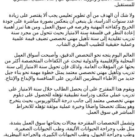
للمستقبل.
ولا شك أن الهدف من أي تطوير تعليمي يجب ألا يقتصر على زيادة
عدد سنوات الدراسة، بل ينبغي أن ينعكس بصورة مباشرة على جودة
الخريج وكفاءته المهنية وفرصه في سوق العمل. ومن هنا تبرز أهمية
إعادة النظر في فلسفة سنة الامتياز بحيث تتحول من مجرد سنة
تدريب تقليدية إلى سنة تأهيل مهني تخصصي تضيف قيمة علمية
وعملية حقيقية للطبيب البيطري الشاب.
العالم اليوم يتجه نحو التخصص الدقيق، وأصبحت أسواق العمل
المحلية والإقليمية والدولية تبحث عن الكفاءات المتخصصة أكثر من
بحثها عن المؤهلات العامة. ولذلك فإن تحويل سنة الامتياز إلى سنة
تدريب وتأهيل مهني تخصصي معتمد يمثل خطوة مهمة نحو بناء جيل
جديد من الأطباء البيطريين القادرين على المنافسة والإبداع والإنتاج.
ويقوم هذا المقترح على أن يحصل الطالب خلال سنة الامتياز على
تدريب عملي مكثف ودراسة تطبيقية تؤهله للحصول على دبلوم
مهني تخصصي معتمد إلى جانب درجة البكالوريوس، بحيث يتخرج
وهو يمتلك تخصصًا واضحًا وخبرة عملية موثقة تؤهله للانخراط
المباشر في سوق العمل.
وتشمل التخصصات المقترحة مجالات يحتاجها سوق العمل بشدة،
مثل طب وجراحة الحيوانات الأليفة، وطب الحيوانات الصغيرة،
وطب وجراحة الخيول، وطب الحيوانات الكبيرة، والجراحة البيطرية،