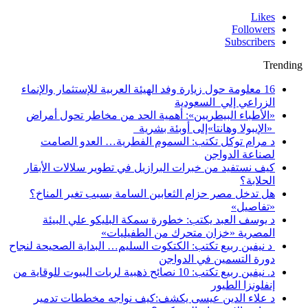
Likes
Followers
Subscribers
Trending
16 معلومة حول زيارة وفد الهيئة العربية للإستثمار والإنماء
الزراعي إلي السعودية
«الأطباء البيطريين»: أهمية الحد من مخاطر تحول أمراض
«الإيبولا وهانتا»إلى أوبئة بشرية
د مرام توكل تكتب: السموم الفطرية… العدو الصامت
لصناعة الدواجن
كيف نستفيد من خبرات البرازيل في تطوير سلالات الأبقار
الحلابة؟
هل تدخل مصر حزام الثعابين السامة بسبب تغير المناخ؟
«تفاصيل»
د يوسف العبد يكتب: خطورة سمكة البليكو علي البيئة
المصرية «خزان متحرك من الطفيليات»
د نيفين ربيع تكتب: الكتكوت السليم… البداية الصحيحة لنجاح
دورة التسمين في الدواجن
د. نيفين ربيع تكتب: 10 نصائح ذهبية لربات البيوت للوقاية من
إنفلونزا الطيور
د علاء الدين عيسى يكشف:كيف نواجه مخططات تدمير