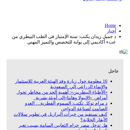
Home
أخبار
د جميل زيدان يكتب: سنة الإمتياز فى الطب البيطري من
عبء أكاديمي إلى بوابة للتخصص والتميز المهني
عاجل
16 معلومة حول زيارة وفد الهيئة العربية للإستثمار
والإنماء الزراعي إلي السعودية
«الأطباء البيطريين»: أهمية الحد من مخاطر تحول
أمراض «الإيبولا وهانتا»إلى أوبئة بشرية
د مرام توكل تكتب: السموم الفطرية… العدو
الصامت لصناعة الدواجن
كيف نستفيد من خبرات البرازيل في تطوير سلالات
الأبقار الحلابة؟
هل تدخل مصر حزام الثعابين السامة بسبب تغير