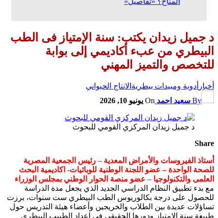
المناخ؟ «تفاصيل»
د جميل زيدان يكتب: سنة الإمتياز فى الطب
البيطري من عبء أكاديمي إلى بوابة
للتخصص والتميز المهني
أخبار
أدوية ومبيدات بيطرية
الانتاج الحيواني
By
سعيد احمد
On
يونيو 10, 2026
د جميل زيدان المركزي القومي للبحوث
Share
أستاذ الفيروسات والأمراض المعدية – رئيس الجمعية المصرية
للصحة الواحدة – عضو اللجنة الوطنية للوبائيات- اكاديمية البحث
العلمى والتكنولوجيا – عضو منصة الحوار الوطني بمجلس الوزراء
مع بدء تطبيق النظام الدراسي الجديد الذي يجعل مدة الدراسة
للحصول على درجة بكالوريوس الطب البيطري ست سنوات، برزت
تساؤلات عديدة بين الطلاب والخريجين وأعضاء هيئة التدريس حول
طبيعة سنة الامتياز ودورها الحقيقي في إعداد الطبيب البيطري