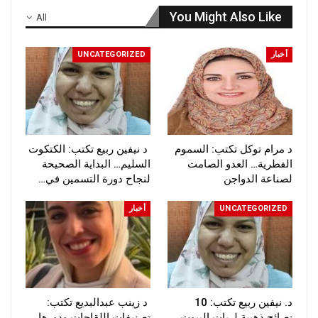
You Might Also Like
All
أخبار
UNCATEGORIZED
د مرام توكل تكتب: السموم
د نيفين ربيع تكتب: الكتكوت
الفطرية… العدو الصامت
السليم… البداية الصحيحة
لصناعة الدواجن
لنجاح دورة التسمين في…
UNCATEGORIZED
أخبار
د. نيفين ربيع تكتب: 10
د زينب عبدالبديع تكتب:
نصائح ذهبية لربات البيوت
تصنيفات اللقاحات ودورها