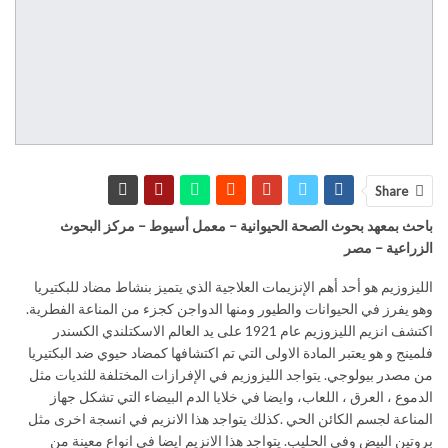
Share
باحث بمعهد بحوث الصحة الحيوانية – معمل أسيوط – مركز البحوث
الزراعية – مصر
الليزوزيم هو أحد أهم الإنزيمات العلاجية الذي يتميز بنشاط مضاد للبكتيريا
وهو يفرز في الحيوانات والطيور ومنها الدواجن كجزء من المناعة الفطرية.
اكتشف انزيم الليزوزيم عام 1921 على يد العالم الاسكتلندي الكسندر
فلمينج و هو يعتبر المادة الاولى التي تم اكتشافها كمضاد حيوي ضد البكتيريا
من مصدر بيولوجي. يتواجد الليزوزيم في الإفرازات المختلفة للثديات مثل
الدموع ، العرق ، اللعاب، وايضا في خلايا الدم البيضاء التي تشكل جهاز
المناعة لجسم الكائن الحي .كذلك يتواجد هذا الانزيم في انسجة اخرى مثل
بروتين البيض وفي الحليب. يتواجد هذا الانزيم ايضا في انواع معينة من