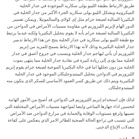
طريق الارتباط بطبقة الليبو بولى سكاريد الموجودة في جدار الخلية
الميكروبية ويشكل الليبو بولى سكاريد الجزء الأكبر من جدار الخلية في
البكتيريا السالبة لصبغة جرام مثل إى كولاى والسالمونيلا , ويمكن تفسير
الدور الهام لإنزيم الليزوزيم في مقاومة مسببات الأمراض في الدواجن من
البكتيريا السالبة لصبغة جرام بأنه لا يقوم بتحليل البكتيريا ولكنه عندما يرتبط
مع طبقة الليبو بولى سكاريد في جدار الخلية ينتج عن هذا الارتباط تدمير
جدار الخلية البكتيرية وذلك لأنه بهذا الارتباط يسمح للمزيد من إنزيم
الليزوزيم أن يأتي ليهاجم جدار الخلية ويتسبب في جروح أعمق في جدار
الخلية مما يؤدى إلى زيادة كبيرة في نفاذية جدار الخلية مما ينتهى بموت
الخلية من دون تحللها اما في حالة البكتيريا الموجبة لصبغة جرام يقوم إنزيم
الليزوزيم في الدواجن بتحليل البيبتيدوجليكان الموجود في جدار الخلية
البكتيرية ويتم ذلك عن طريق كسر العمود الأساسي للسكر الذى يتكون منه
البيبتيدوجليكان.
لذلك فإن استخدام إنزيم الليزوزيم فى الدواجن قد أصبح من الأمور الهامة
لتحسين اداء جهازها المناعي وايضا لمواجهة مسببات الأمراض المختلفة التي
تصيبها ولرفع مستويات الوقاية والحماية في مزارع الدواجن ضد الأمراض
التي تتسبب في تراجع الحالة الصحية للطائر الامر الذي ينعكس على كفاءة
معدلات الإنتاج الدجنى.
المراجع: