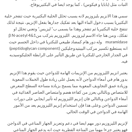
النبات مثل (بابايا و فيكوس) ، كما يوجد ايضا في البكتيريوفاج.
سمي هذا الانزيم بليزوزيم لانه يسبب تحلل الخلية البكتيرية حيث تنفجر خلية
البكتيريا بسبب دخول الماء اليها بعد تفكيك جدارها بفعل الإنزيم، نتيجة لذلك
تنتفخ خلية البكتيريا ثم تنفجر وهذا ما يسمى ب” ليزيس” وتعني تحلل او
تفكك، ومن هنا جاء الاسم ليزوزيم. الليزوزيم يتركب من1&4 β N-acetyl
muramidase وله دور هام كمضاد طبيعي للبكتريا في داخل الجسم حيث
انه يستطيع تكسير مركب البيبتيدوجليكين (peptidoglycan component)
في الجدار الخارجي للبكتريا عن طريق التأثير على الرابطة الجليكوسيديه
فيه.
يعتبر انزيم الليزوزيم من الإنزيمات الهامة للدواجن حيث يقوم هذا الإنزيم
بدور هام في أمعاء الدواجن لأنه يعمل على زيادة طول الخملات المعوية
وزيادة عمق التجاويف المعوية مما يسمح بزيادة مساحة السطح المعرض
للامتصاص وبالتالي يعزز من كفاءة هضم وامتصاص العناصر الغذائية في
أمعاء الدواجن وبالتالي فان إنزيم الليزوزيم له تأثير ايجابي على دورات
تسمين الدواجن وعلى هذا فإن استخدام إنزيم الليزوزيم يعد من الأمور
الهامة في الدواجن في الوقت الحالي.
لإنزيم الليزوزيم دور مهم ايضا في دعم وتعزيز الجهاز المناعي في الدواجن
فهو يعتبر جزءا مهما من المناعة الفطرية حيث انه يدعم الجهاز المناعي