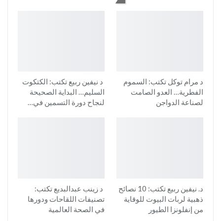
د مرام توكل تكتب: السموم
د نيفين ربيع تكتب: الكتكوت
الفطرية… العدو الصامت
السليم… البداية الصحيحة
لصناعة الدواجن
لنجاح دورة التسمين في…
د. نيفين ربيع تكتب: 10 نصائح
د زينب عبدالبديع تكتب:
ذهبية لربات البيوت للوقاية
تصنيفات اللقاحات ودورها
من إنفلونزا الطيور
في الصحة العالمية