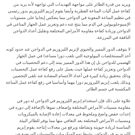
ويزيد من قدرة الطائر على مواجهة التهديدات التي تواجهه لأنه يزيد من
كفاءة عمل أليات المناعة الفطرية وأيضا يقوم إنزيم الليزوزيم بدور رئيسي
في تنظيم المناعة المعوية في الدواجن مما ينعكس إيجابيا على مستويات
الإمينوجلوبيولين في الدم مما ينتج عنه دعم وتعزيز عمل الجهاز المناعي في
الدواجن وزيادة كفاءة مقاومة الأمراض المختلفة وتقليل أعداد الدواجن
النافقة في المزرعة.
لا يتوقف الدور المميز والحيوي لإنزيم الليزوزيم في الدواجن عند حدود كونه
أحد المستخلصات البيولوجية التي تلعب دورا مساعدا في عمل الجهاز
الهضمي للدواجن بل إن هذا الدور المميز يمتد إلى دعم التحصينات في
الدواجن وتعزيز كفاءة عملها حيث يعمل على رفع كفاءة عمل التحصينات
وذلك بتحقيق زيادة كبيرة في أعداد الأجسام المضادة عند تلقى التحصين
وبذلك يلعب إنزيم الليزوزيم دورا مهما وأساسيا في رفع كفاءة عمل المناعة
المكتسبة في جسم الطائر.
علاوة على ذلك فإن استخدام إنزيم الليزوزيم في الدواجن له دور في
مقاومة مسببات الأمراض المختلفة وإضعاف نموها بالإضافة إلى دوره في
إحداث خفض واضح وملحوظ في معدلات إعادة الإصابة بالميكروبات
ومسببات الأمراض المختلفة بعد التعافي منها مما يوفر للطائر البيئة
المناسبة لزيادة حيويته ونشاطه ويرفع من معدلات إنتاجه. يقوم إنزيم
الليزوزيم في الدواجن بتثبيط نمو الميكروبات والمسببات المرضية عن