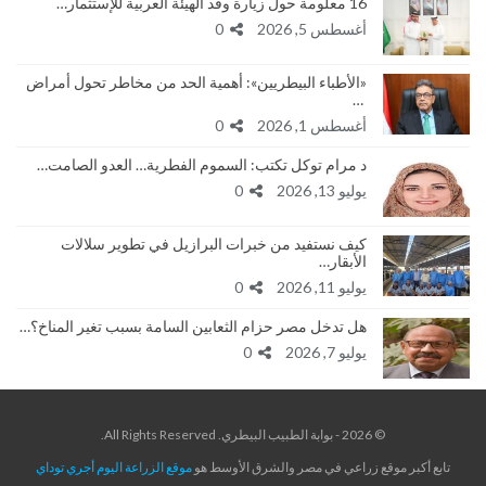
16 معلومة حول زيارة وفد الهيئة العربية للإستثمار…
أغسطس 5, 2026
0
«الأطباء البيطريين»: أهمية الحد من مخاطر تحول أمراض
…
أغسطس 1, 2026
0
د مرام توكل تكتب: السموم الفطرية… العدو الصامت…
يوليو 13, 2026
0
كيف نستفيد من خبرات البرازيل في تطوير سلالات
الأبقار…
يوليو 11, 2026
0
هل تدخل مصر حزام الثعابين السامة بسبب تغير المناخ؟…
يوليو 7, 2026
0
© 2026 - بوابة الطبيب البيطري. All Rights Reserved.
تابع أكبر موقع زراعي في مصر والشرق الأوسط هو
موقع الزراعة اليوم أجري توداي