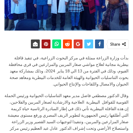
Share
بدأت وزارة الزراعة ممثلة في مركز البحوث الزراعية، في تنفيذ قافلة
بيطرية مجانية لعلاج مواشي صغار المربين والمزارعين في قري محافظة
الفيوم، وذلك في الفترة من 13 الي 18 يناير 2024، وذلك بمشاركة معهد
بحوث التناسليات الحيوانية والهيئة العامة للخدمات البيطرية ومعاهد صحة
الحيوان والامصال واللقاحات والإنتاج الحيواني.
وقال الدكتور مصطفي فاضل مدير معهد التناسليات الحيوانية ورئيس الحملة
القومية للقوافل البيطرية العلاجية والارشادية لصغار المربين والفلاحين،
إن هذه القافلة البيطرية تأتي ذلك في إطار المبادرة الرئاسية حياة كريمة
التي أطلقها رئيس الجمهورية لتطوير الريف المصري ورفع مستوى معيشة
صغار المزارعين والمربين، وتنفيذا لتوجيهات السيد القصير وزير الزراعة
واستصلاح الأراضي وتحت إشراف الدكتور عادل عبد العظيم رئيس مركز