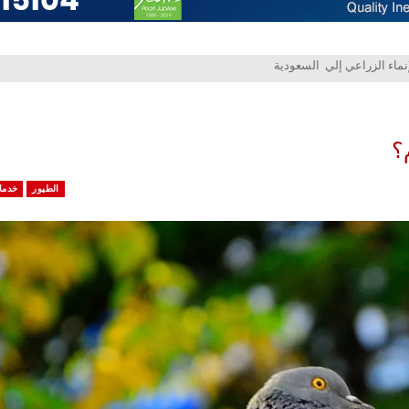
؟
الطيور
خدما