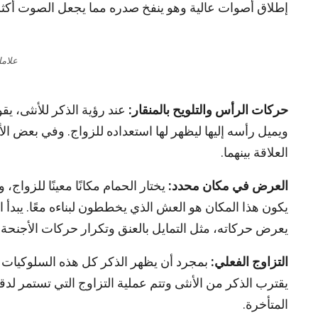
إطلاق أصوات عالية وهو ينفخ صدره مما يجعل الصوت أكثر
علاما
حركات الرأس والتلويح بالمنقار:
عند رؤية الذكر للأنثى، ي
ويميل رأسه إليها ليظهر لها استعداده للزواج. وفي بعض الأ
العلاقة بينهما.
العرض في مكان محدد:
يختار الحمام مكانًا معينًا للزواج، 
يكون هذا المكان هو العش الذي يخططون لبناءه معًا. يبدأ
يعرض حركاته، مثل التمايل بالعنق وتكرار حركات الأجنحة.
التزاوج الفعلي:
بمجرد أن يظهر الذكر كل هذه السلوكيات ويقت
يقترب الذكر من الأنثى وتتم عملية التزاوج التي تستمر لدق
المتأخرة.