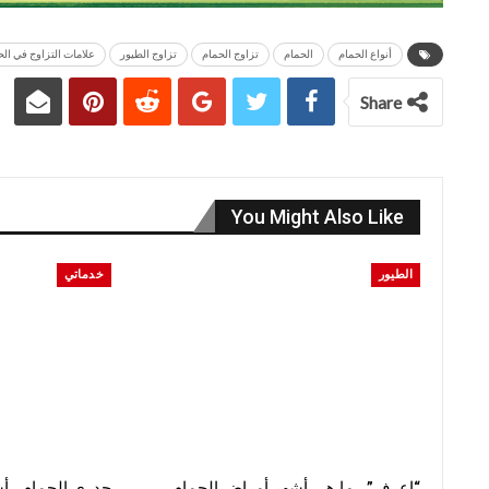
أنواع الحمام
الحمام
تزاوج الحمام
تزاوج الطيور
علامات التزاوج في الح
Share
You Might Also Like
الطيور
خدماتي
“اعرف”.. ما هي أشهر أمراض الحمام
جدري الحمام.. أ