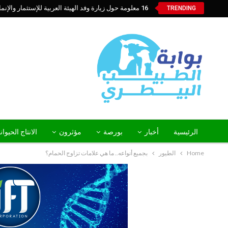
16 معلومة حول زيارة وفد الهيئة العربية للإستثمار والإنماء الزراعي إلي السعودية
TRENDING
الرئيسية
أخبار
بورصة
مؤثرون
الانتاج الحيوا
Home
الطيور
بجميع أنواعه.. ما هي علامات تزاوج الحمام؟