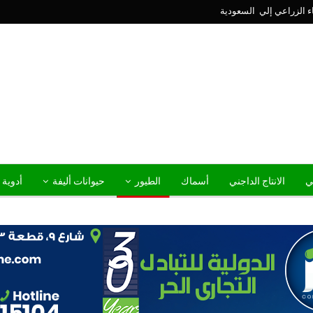
ني
الانتاج الداجني
أسماك
الطيور
حيوانات أليفة
أدوية 