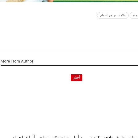
مام
علامات تزاوج الحمام
More From Author
أخبار
سبابه وطرق علاجه وكيفية
د أمل بدران تكتب: ماهي أنواع الحمام