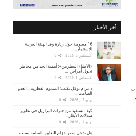
أخر الأخبار
16 معلومة حول زيارة وفد الهيئة العربية
للإستثمار…
أغسطس 5, 2026
0
«الأطباء البيطريين»: أهمية الحد من مخاطر
تحول أمراض …
أغسطس 1, 2026
0
ذب
د مرام توكل تكتب: السموم الفطرية… العدو
الصامت…
يوليو 13, 2026
0
كيف نستفيد من خبرات البرازيل في تطوير
سلالات الأبقار…
يوليو 11, 2026
0
هل تدخل مصر حزام الثعابين السامة بسبب