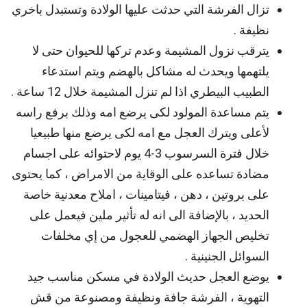
تزال الفرشة التي حدثت عليها الولادة وتستبدل باخري
نظيفة .
يترقب نزول المشيمة وعدم تركها للحيوان حتى لا
يلتهمها ويحدث له مشاكل بالهضم ويتم استدعاء
الطبيب البيطري اذا لم تنزل المشيمة خلال 12 ساعة .
يتم مساعدة المولود لكى يرضع امه وذلك برفع راسه
لأعلى ويترك العجل مع امه لكى يرضع منها طبيعيا
خلال فترة السرسوب 3-4 يوم لاحتوائه على اجسام
مضادة تساعده على الوقاية من الامراض ، كما يحتوى
على بروتين ، دهن ، فيتامينات ، املاح معدنية خاصة
الحديد ، بالإضافة الى انه له تأثير ملين فيعمل على
تخليص الجهاز الهضمي للعجول من إي مخلفات
السوائل الجنينية .
يوضع العجل حديث الولادة في مسكن مناسب جيد
التهوية ، الفرشة جافة ونظيفة ومصنوعة من قش