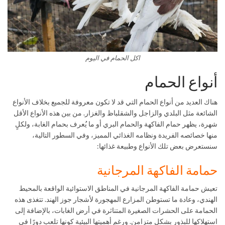
اكل الحمام في اليوم
أنواع الحمام
هناك العديد من أنواع الحمام التي قد لا تكون معروفة للجميع بخلاف الأنواع
الشائعة مثل البلدي والزاجل والشقلباظ والغزار. من بين هذه الأنواع الأقل
شهرة، يظهر حمام الفاكهة والحمام البري أو ما يُعرف بحمام الغابة، ولكلٍ
منها خصائصه الفريدة ونظامه الغذائي المميز، وفي السطور التالية،
سنستعرض بعض تلك الأنواع وطبيعة غذائها:
حمامة الفاكهة المرجانية
تعيش حمامة الفاكهة المرجانية في المناطق الاستوائية الواقعة بالمحيط
الهندي، وعادة ما تستوطن المزارع المهجورة لأشجار جوز الهند. تتغذى هذه
الحمامة على الحشرات الصغيرة المتناثرة في أرض الغابات، بالإضافة إلى
استهلاكها للبذور بشكل متزامن. ورغم أهميتها البيئية كونها تلعب دورًا في