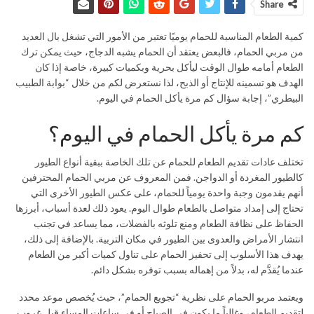
Share
كمية الطعام المناسبة للحمام يوميًا تعتبر من الأمور التي تشغل بال العديد
من مربي
الحمام
، فالبعض يعتقد أن الحمام يشبه الدجاج، حيث يمكن ترك
الطعام أمامه طوال الوقت ليأكل بحرية وبكميات كبيرة، خاصة إذا كان
الهدف هو تسمينه للإنتاج أو الذبح، لذا نستعرض لكم من خلال “بوابة الطبيب
البيطري”، إجابة سؤال كم مرة يأكل الحمام في اليوم.
كم مرة يأكل الحمام في اليوم؟
تختلف عادات تقديم الطعام للحمام عن تلك الخاصة ببقية أنواع الطيور
كالطيور المغردة أو الدواجن. فمن المعروف عن مربي الحمام المحترفين
أنهم يقدمون وجبة واحدة يومياً للحمام، على عكس الطيور الأخرى التي
تحتاج إلى إمداد متواصل بالطعام طوال اليوم. يعود ذلك لعدة أسباب، أبرزها
الحفاظ على نظافة الطعام ومنع تلوثه بالفضلات، مما يساعد في تجنب
انتشار الأمراض والعدوى بين الطيور في مكان التربية. بالإضافة إلى ذلك،
يهدف هذا الأسلوب إلى تحفيز الحمام على تناول كميات أكبر من الطعام
عندما يُقدَّم له، بدلاً من إهماله بسبب توفره بشكل دائم.
ويعتمد مربو الحمام على نظرية “تجويع الحمام”، حيث يُخصص موعد محدد
لتقديم الطعام، وغالباً ما يكون في الصباح أو في ساعات المساء قبل غروب