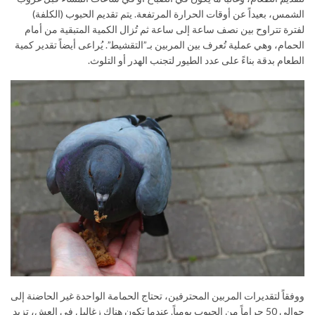
الشمس، بعيداً عن أوقات الحرارة المرتفعة. يتم تقديم الحبوب (الكلفة)
لفترة تتراوح بين نصف ساعة إلى ساعة ثم تُزال الكمية المتبقية من أمام
الحمام، وهي عملية تُعرف بين المربين بـ”التقشيط”. يُراعى أيضاً تقدير كمية
الطعام بدقة بناءً على عدد الطيور لتجنب الهدر أو التلوث.
ووفقاً لتقديرات المربين المحترفين، تحتاج الحمامة الواحدة غير الحاضنة إلى
حوالي 50 جراماً من الحبوب يومياً. عندما تكون هناك زغاليل في العش، تزيد