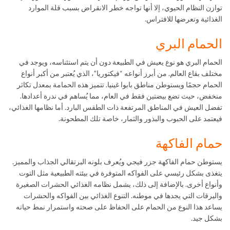
توازن النظام الحيوي، إلا أنها تواجه خطر الانقراض بسبب قلة الموارد
الغذائية وتعرضها للافتراس.
الحمام البري
الحمام البري هو نوع يعيش في الطبيعة دون أن يتم استئناسه، ويوجد في
مختلف بقاع العالم. من أبرز أنواعه “فيكتوريا”، الذي يُعتبر من أكبر أنواع
الحمام حجمًا ويستوطن مناطق بابوا غينيا. تتميز هذه الحمامة بمعدل تكاثر
منخفض، حيث تضع بيضتين فقط في العام، مما يُساهم في ندرة أعدادها.
تفضل العيش في المناطق المرتفعة ذات الطقس البارد. أما نظامها الغذائي،
فيعتمد على الحبوب والبذور والثمار، خاصة تلك المطحونة.
حمام الفاكهة
يستوطن حمام الفاكهة جزر فيجي ويُعرف بلونه البرتقالي الجذاب والمميز.
يتغذى بشكل رئيسي على الفواكه المتوفرة في بيئته الطبيعية مثل التوت
وأنواع أخرى. بالإضافة إلى ذلك، يشمل نظامه الغذائي الحشرات الصغيرة
واليرقات التي يجدها في موطنه. التنوع الغذائي بين الفواكه والحشرات
يساعد هذا النوع من الحمام على الحفاظ على صحته واستمرار نمط حياته
بشكل جيد.