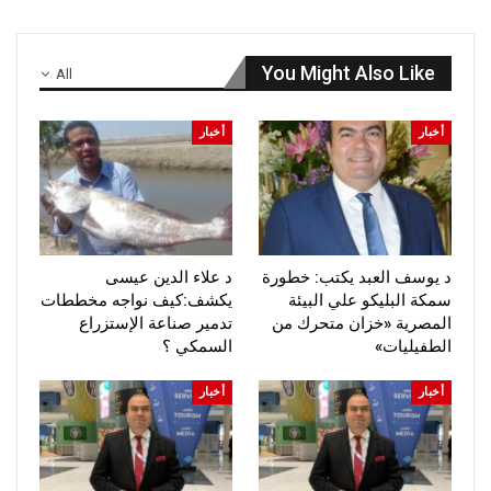
You Might Also Like
All
أخبار
أخبار
د يوسف العبد يكتب: خطورة
د علاء الدين عيسى
سمكة البليكو علي البيئة
يكشف:كيف نواجه مخططات
المصرية «خزان متحرك من
تدمير صناعة الإستزراع
الطفيليات»
السمكي ؟
أخبار
أخبار