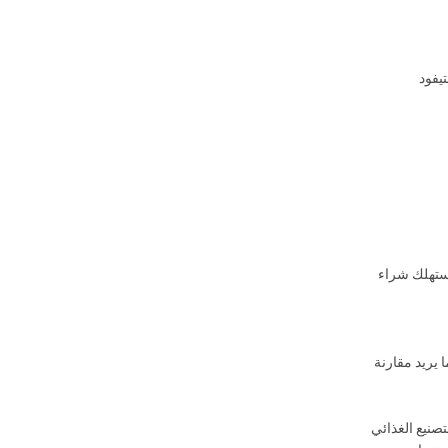
يفود
زع القشر ولكن يمكن للمستهلك شراء
 يريد مقارنة
صنيع الغذائي