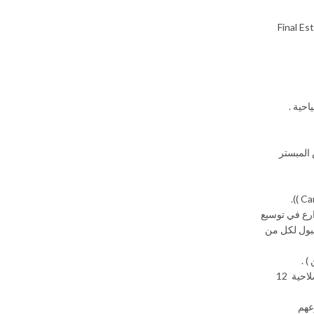
 المتعلقة ببيض المائدة Final Estimation Report 24
احية .
 المبستر
ارع في توسيع
ض الى مستوى مقبول لكل من
 .
توطين صناعة الدواجن وذلك بتشغيل مصانع البسترة بكامل الطاقة وتحويل منتج بيض المائدة قصير الصلاحية ( 21 يوم ) الى منتجات مبردة واخرى مجمدة ذات صلاحية 12
عهم