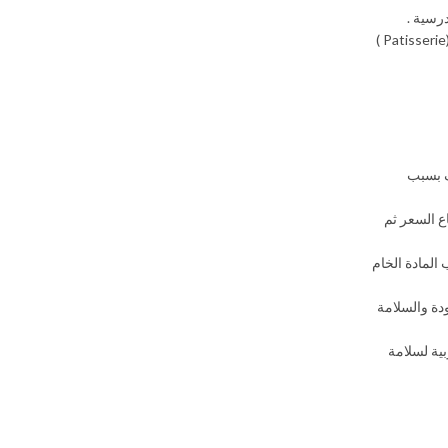
رسية .
المنشأت السياحية حفاظاً على سلامة السائحين / و كذا المطاعم والكافيهات التي تقدم للمواطنين وجبات من مكوناتها البيض بإستخدام البيض / مصانع الحلويات (Patisserie )
شهور الصيف بسبب
ع السعر ثم
ا طاقة انتاجية لإستيعاب المادة الخام
ودة والسلامة
بية لسلامة