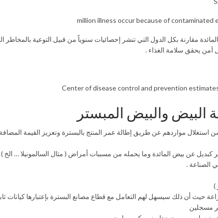
S
مائدة مقارنة بكل الدول التي تنشر إحصائيات سنوياً من قبيل التوعية بالمخاطر الغ
ل اَمن يحقق سلامة الغذاء .
Center of disease control and prevention estimates
ة البيض والبيض المبستر
كبديل عن بيض المائدة وما يحمله من مسببات أمراض ( مثال السالمونيلا … الخ ) .
 الصناعة .
)
اعة حيث أن ذلك سيسهل لهم التعامل مع قطاع مصانع البسترة بإعتبارها كيانات ثابت
ير مسجلين
 تصنيعها بسبب وجود تلوث ميكروبيولوجي .