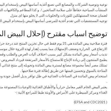
توعية وتوصية الشركات والمصانع التي تصنع أغذية أساسها البيض بإستخدام البيض
لضمان صحة المستهلكين للتورتات والحلويات التى لا يخلو منها اى منزل
توجيه المستشفيات التي تقدم أغذية للمرضى أساسها البيض بإستخدام البيض الم
توضيح اسباب مقترح (إحلال البيض ال
الارتفاع في الحرارة وضعف الإستهلاك مما يسبب إهدار لهذه الثروة خلال موسم ا
تذبذب أسعار بيض المائدة بشكل كبير بسبب اختلاف اَليات العرض والطلب وقصر 
يطمح المنتجون إلى زيادة الإنتاج للاستمتاع بالأسعار المرتفعة فيزداد المعروض 
المتاحة بالسوق وتحسين قيمتها عن طريق إطالة فترة صلاحيتها .
استخدام بيض المائدة في الصناعات الغذائية في ظل توافر بديل أفضل جودة وسل
.
يعتبر البيض الخام الغير معامل حرارياً والأطباق الغذائية (الوجبات) المصنوعة م
الغذاء ومركز السيطرة على الأمراض والأوبئة طبقا للمراجع الاَتية :-
( EFSA and CDC2021)