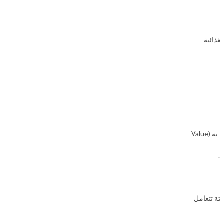
ذائية
اصلاح وتنظيم السوق الإستهلاكية لبيض المائدة ومساعدة منتجي البيض في حسن استغلال مواردهم عن طريق إطالة عمر المنتج بالبسترة وتعزيز القيمة المضافة به (Value
ة تتعامل