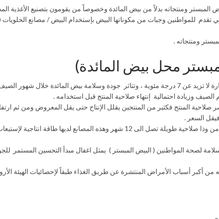
 المبستر ومنتجاته بدلاً من بيض المائدة وخصوصاً من يقومون بتصنيع الأغذية المد
بستر ومنتجاته .
مبستر محل بيض المائدة)
فترة صلاحية بيض المائدة هي 21 يوم فقط في حال تخزين المنتج عند درجة حرارة لا تزيد عن 7 درجة مئوية ، وتتاثر جودة وسلامة بيض المائدة خلال 
لصيف وزيادة احتمالية إنتهاء صلاحية المنتج قبل استخدامه .
صلاحية المنتج فكثير من المنتجين يقلل الإنتاج حتى يقل المعروض ومن ثم ارتفا
فيقل السعر .
تمتلك مصر أيضاً مجموعة مصانع لبسترة بيض المائدة وتحويله إلى منتج غذائي اَمن وذا صلاحية طويلة تصل الى 12 شهر وهذه المصانع لديه
امة لصحة المواطنين ( البيض المبستر ) يمثل اغفال مبدأ التحسين المستمر للج
نه من أكبر أسباب الأمراض المنتشرة عن طريق الغذاء طبقاً لإحصائيات الهيئة الأرو