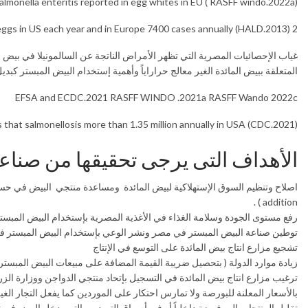
almonella enteritis reported in egg whites in EU ( RASFF windo.2022a)
2 million illness occur because of contaminated eggs in US each year and in Europe 7400 cases annually (HALD.2013)
غياب الإحصائيات المصرية التي تظهر الأمراض الناتجة عن السالمونيلا في بيض ال
المتعلقة ببيض المائدة الغير معالج حراراياً وأهمية إستخدام البيض المبستر كبدي
EFSA and ECDC.2021 RASFF WINDO .2021a RASFF Wando 2022c
 that salmonellosis more than 1.35 million annually in USA (CDC.2021)
الأهداف التى يرجى تحقيقها من صناع
addition ) .
رفع مستوى الجودة وسلامة الغذاء في الأغذية المصرية بإستخدام البيض المبستر 
توطين صناعة البيض المبستر في مصر ونشر الوعي بإستخدام البيض المبستر في
تشجيع مزارع انتاج بيض المائدة على التوسع في الإنتاج
زيادة موارد الدولة ( بتحصيل ضريبة القيمة المضافة على مبيعات البيض المبستر 
ترغيب مزارع انتاج بيض المائدة في التسجيل بإتحاد منتجي الدواجن ووزارة الزر
بالأسعار المعلنة للبورصة ولا تمارس احتكار على الموردين كما يفعل التجار الغ
تقليل المنتجات المرفوضة داخلياً أو في أسواق التصدير والتي يدخل البيض في