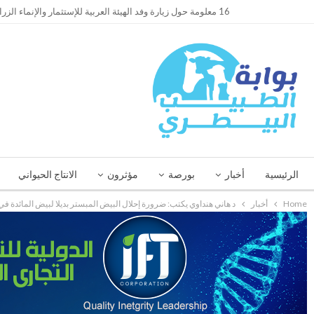
TRENDING
16 معلومة حول زيارة وفد الهيئة العربية للإستثمار والإنماء الزراعي إلي السعودية
الرئيسية
أخبار
بورصة
مؤثرون
الانتاج الحيواني
Home
أخبار
د هاني هنداوي يكتب: ضرورة إحلال البيض المبستر بديلا لبيض المائدة في 