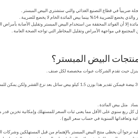
ضريبياً في قطاع التصنيع الغذائي والتي ستشتري البيض المبستر .
المائدة الخام لا يخضع للضريبة .
ئدة إلا أن الفوائد المحققة من استخدام البيض المبستر وتقليل الأصابة بأمراض الت
 عن المجتمع في مواجهة الأمراض وتقليل المخاطر التي تواجه الصحة العامة .
نتجات البيض المبستر؟
المنزل حيث تقدم الشركات عبوات مخصصة لكل صنف .
امكانية شراء المستهلك قدر ما يحتاجه فقط فلو فرضنا أن طبق البيض يحتوى 30 بيضة فيمكن تقدير هذا بوزن 1.5 كيلو بيض سائل بعد ن
ساد مثل بيض المائدة .
كل كل ربع سنوي على الأقل مما يعنى ثبات السعر للمستهلك وإمكانية تخزين قدر ما
ئية وتعاقداتها السنوية في حساب سعر البيع ) .
ليه نرجوا أن يحظى منتج البيض المبستر بالإهتمام من قبل المستهلكين وشركات الت