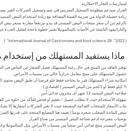
لممارسات التجار الاحتكارية .
القرار سيدعم منظومة التسجيل الضريبي في ضم وتسجيل الشركات الغير مسجلة 
زيادة حصيلة الدولة من ضريبة القيمة المضافة مع زيادة استخدام البيض المبستر والذي يخضع للضريبة 14% بينما بيض 
بالرغم من أن سعر منتجات البيض المبستر قد يبدو مرتفعاً مقارنة بسعر بيض الما
والباراتيفود الناشئة عن الأصابة بالسالمونيلا تعتبر خطوة ناجحة لتقليل العبء
( international Journal of Gastronomy and food science 28 “2022” )
ماذا يستفيد المستهلك من إستخدام م
توفير الفاقد من المنتج في حال رغبة المستهلك فصل الصفار عن البياض في 
حصول المستهلك على منتج معامل حرارياً خالي من مسببات الأمراض .
½ كيلو فقط أو 1كجم من البيض المبستر ( اقتصادي ) .
صلاحية البيض المجمد 12 شهر أى مخزون غذائي اًمن .
سهولة الأستخدام حيث لا يتطلب غسيل / تعقيم او فحص للتأكد من خلوه من الف
ثبات الأسعار للمنتجات الغذائية المصنعة حيث لا تغير الشركات أسعارها إلا بش
ببيض المائدة المتقلب سعره يومياً ( تعتمد هنا المصانع المنتجة على قدرتها الشرا
توصيات مقترحة لدعم صناعة البيض المبستر من صناع القرار
البيض المبستر منتج غذائي اَمن صحياً من مسببات الأمراض مثل السالمونيلا وع