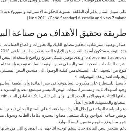
June 2011 / Food Standard Australia and New Zealand)
طريقة تحقيق الأهداف من صناعة الب
اصدار توصية استرشاديه لتحفيز مصانع الكيك والمخبوزات و قطاع الصناعات الغذائ
enforcement agencies والذى يوصي بشكل صريح وواضح بإستخدام البيض المبستر كبديل اَمن غذائياً لبيض المائدة الخام .
نشرت السلطات الصحية التستراليه في نفس الوثيقة السابقة توصية بإستخدام البي
كنوع من التسهيل على المستخدمين كيفية الوصول الى منتجين البيض المبستر وك
إيجابيات اصدار هذة التوصيات :-
لا سبيل للسيطرة على ميكروب السالمونيلا في بيض المائدة وأي أطعمة أساسها البيض إلا عن ط
وجود استهلاك ثابت ومستمر لمنتجات البيض المبستر سيشجع مصانع البسترة عل
المصانع والمستهلك العادي أيضاً .
دعم لسياسة الدولة في إحلال الواردات والاعتماد على المنتج المحلي ( بعض ال
شهر مما يعزز مفهوم تحسين قيمة الموارد .
دعم منتجين بيض المائدة حيث سيتم توجيه انتاجهم الى المصانع التي من شأنها 