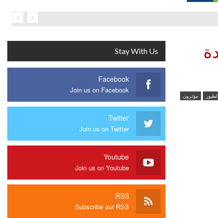
دة
Stay With Us
Facebook
Join us on Facebook
لطيور
مؤثرون
Twitter
Join us on Twitter
Youtube
Join us on Youtube
RSS
Subscribe our RSS