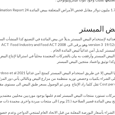
على سبيل المثال يذكر أن التكلفة السنوية للحكومة الاسترالية والنيوزولاندية 1.75 مليون دولار مقابل فحص الأمراض
يض المبستر
ية لإستخدام البيض المبستر بديلاً عن بيض المائدة في التصنيع كذا المنشأت السي
هذة التوصيه ستكون أسوة بالصادر عن الإدارة الصحية بغرب استراليا في 19/12/2018 version 3 وهو يرقى الى ACT Food Industry and Food ACT 2008
ض المبستر وأرفقت به بيان بالشركات المعتمدة محلياً في استراليا لإنتاج البيض
ذا توثيق واعتماد منتجين البيض المبستر
ريق استخدام البيض المبستر كمنتج اَمن غذائياَ Cardoso et al 2021 )).
ى الشراء بكميات وحصص توريد منتظمة من مزارع البيض وبالتالي يأتي دور المز
طاقتها الإنتاجية وهو الأمر الوحيد الذي يؤدي الى تقليل التكلفة لطبق البيض Cost per unit تقل كلما زاد الإنتاج ومن ثم الوصول بسعر طبق البي
شركات تستورد منتجات البيض المبستر لعدم علمها بوجود مورديين محليين معتمدين )
الشراء بأسعار البورصة المعلنة من قبل الاتحاد العام لمنتجي الدواجن وعدم خضو