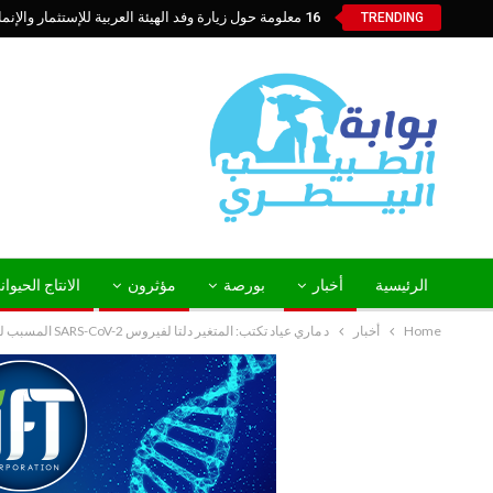
16 معلومة حول زيارة وفد الهيئة العربية للإستثمار والإنماء الزراعي إلي السعودية
TRENDING
الرئيسية
أخبار
بورصة
مؤثرون
الانتاج الحيوا
Home
أخبار
د ماري عياد تكتب: المتغير دلتا لفيروس SARS-CoV-2 المسبب لجائحة COVID-19