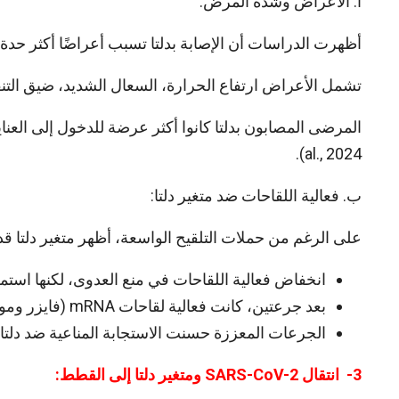
أ. الأعراض وشدة المرض:
أظهرت الدراسات أن الإصابة بدلتا تسبب أعراضًا أكثر حدة م
تشمل الأعراض ارتفاع الحرارة، السعال الشديد، ضيق التنفس
al., 2024).
ب. فعالية اللقاحات ضد متغير دلتا:
على الرغم من حملات التلقيح الواسعة، أظهر متغير دلتا قد
انخفاض فعالية اللقاحات في منع العدوى، لكنها است
بعد جرعتين، كانت فعالية لقاحات mRNA (فايزر وموديرنا) حوالي 88%، لكنها انخفضت إلى 40-50% بعد 6 أشهر.
الجرعات المعززة حسنت الاستجابة المناعية ضد دلتا وسلالات لاحقة (
3- انتقال SARS-CoV-2 ومتغير دلتا إلى القطط: