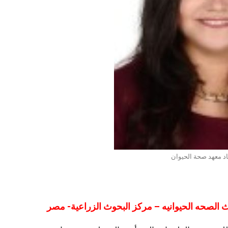
اد معهد صحة الحيوان
ث الصحه الحيوانيه – مركز البحوث الزراعية- مصر