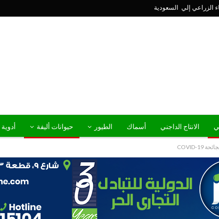
ني
الانتاج الداجني
أسماك
الطيور
حيوانات أليفة
أدوية 