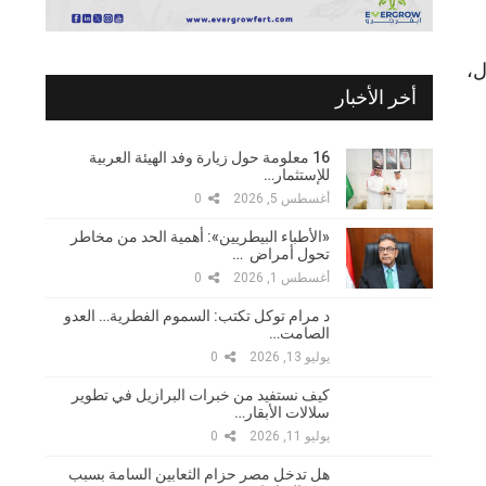
ل،
أخر الأخبار
16 معلومة حول زيارة وفد الهيئة العربية
للإستثمار…
أغسطس 5, 2026
0
«الأطباء البيطريين»: أهمية الحد من مخاطر
تحول أمراض …
أغسطس 1, 2026
0
د مرام توكل تكتب: السموم الفطرية… العدو
الصامت…
يوليو 13, 2026
0
كيف نستفيد من خبرات البرازيل في تطوير
سلالات الأبقار…
يوليو 11, 2026
0
هل تدخل مصر حزام الثعابين السامة بسبب