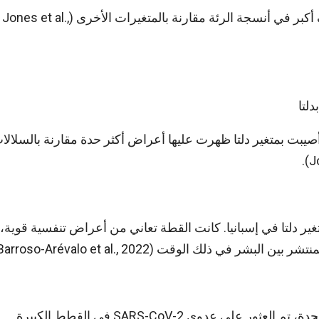
أظهرت الاختبارات التشريحية أن متغير دلتا تسبب في تلف أكبر في أنسجة الرئة مقارنة بالمتغيرات الأخرى (Jones et al.,
لتا
يبت بمتغير دلتا ظهرت عليها أعراض أكثر حدة مقارنة بالسلالا
ول إصابة لقطة بمتغير دلتا في إسبانيا. كانت القطة تعاني من أعراض تنفسية قوية،
 ذلك الوقت (Barroso-Arévalo et al., 2022).
في دراسة أجريت في حديقة حيوان بيتسبرغ بالولايات المتحدة، تم العثور على عدوى SARS-CoV-2 في القطط الكبيرة