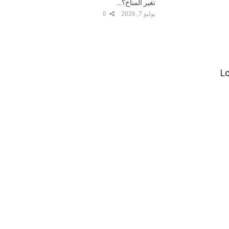
تغير المناخ؟…
يوليو 7, 2026
0
ضعف مقارنة بمن أصيبوا بسلالة ألفا (Lok et