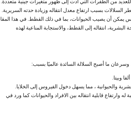
ضع فيروس SARS-CoV-2، المسبب لجائحة COVID-19 للعديد من الطفرات التي أدت إلى ظهور متغيرات جينية متعددة.
متغيرات، كان متغير دلتا (B.1.617.2) أحد أخطر السلالات بسبب ارتفاع معدل انتقاله وزيادة حدته السريرية.
وس يمكن أن يصيب الحيوانات، بما في ذلك القطط. في هذا المقا
 البشرية، انتقاله إلى القطط، والاستجابة المناعية لهذه
فا وبيتا.
 وارتفاع قابلية انتقاله بين الافراد والحيوانات كما ورد في