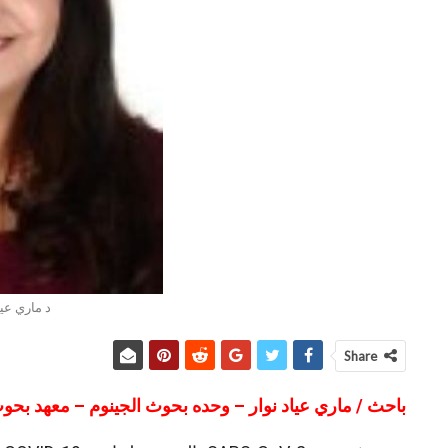
د ماري عي
Share
باحث / ماري عياد نوار – وحده بحوث الجينوم – معهد بحو