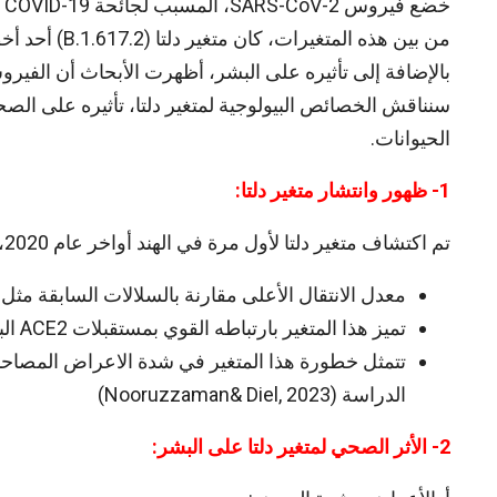
خ
من بين هذه ال
بالإضافة إلى تأثيره على البشر، أظهرت الأبحاث أن الفير
سنناقش الخصائص البيولوجية لمتغير دلتا، تأثيره على الصحة
الحيوانات.
1- ظهور وانتشار متغير دلتا:
تم اكتشاف متغير دلتا لأول مرة في الهند أواخر عام 2020، وسرعان ما أصبح السلالة السائدة عالميًا بسبب:
معدل الانتقال الأعلى مقارنة بالسلالات السابقة مثل أل
تميز هذا المتغير بارتباطه القوي بمستقبلات ACE2 البشرية والحيوانية ، مما يسهل دخول الفيروس إلى الخلايا.
تتمثل خطورة هذا المتغير في شدة الاعراض المصاحبة له
الدراسة (Nooruzzaman& Diel, 2023)
2- الأثر الصحي لمتغير دلتا على البشر: