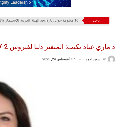
16 معلومة حول زيارة وفد الهيئة العربية للإستثمار والإنماء الزراعي إلي السعودية
عاجل
د ماري عياد تكتب: المتغير دلتا لفيروس SARS-CoV-2 المسبب لجائحة COVID-19
On
أغسطس 24, 2025
By
سعيد احمد