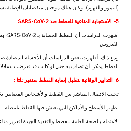
(النمور والفهود)، وكان هناك موجتان منفصلتان للإصابة بسلالتي ألفا ودلتا خلال 2021
5- الاستجابة المناعية للقطط ضد SARS-CoV-2
أظهرت 
الفيروس.
ومع ذلك، أظهرت بعض الدراسات أن الأجسام المضادة ضد الس
القطط يمكن أن تصاب به حتى لو كانت قد تعرضت لسلالات أخرى سابقًا (22
6- التدابير الوقائية لتقليل إصابة القطط بمتغير دلتا :
تجنب الاتصال المباشر بين القطط والأشخاص المصابين بكو
تطهير الأسطح والأماكن التي تعيش فيها القطط بانتظام.
الاهتمام بالصحة العامة للقطط والتغذية الجيدة لتعزيز مناعت