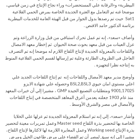
البيطرية» و«الرقابة علي المستحضرات» وراء نجاح الإنتاج في زمن قياسي،
موضحا غنه تم التعامل مع العترة الجديدة الخاصة بمرض الحمي القلاعية
Sat1 حيث تم رصدها بدول الجوار من قبل الهيئة العامة للخدمات البيطرية
برئاسة الدكتور حامد الاقنص .
وأضاف «سعد»، إنه تم عمل تحرك استباقي من قبل وزارة الزراعة وتم
عزل العينات من قبل معهد بحوث صحة الحيوان ثم إخطار معهد الامصال
واللقاحات بالمعزولة الجديدة لإنتاج اللقاح اللازم له موضحا إنه تم التصرف
العاجل فى الظروف الطارئة وعلية تم إرسالها لقسم الحمي القلاعية المنوط
به إنتاجه نظرا لتجهيزه .
وأوضح مدير معهد الأمصال واللقاحات إنه تم إنتاج اللقاحات الجديد علي
اعلي مستوي امان حيوي BSL2,BSL3 وحصوله علي شهادة الايزو
9001,17025 ومتطلبات التصنيع الجيدة GMP ، مشيرا إلي أن خبرات المعهد
منذ عام 1903 جعلته يعدمن أعرق المعاهد المتخصصة في إنتاج اللقاحات
والأمصال فى مصر والشرق الأوسط .
وأشار «سعد»، إلي إنه تم استلام المعزولة الجديدة ثم عزلها علي الخلايا
الخاصة بها لتحضير بذرة اللقاح Master seed وعمل تمريرات معينة لتحصير
بذرة الإنتاج Working seed وعمل المعايرة اللازمة لها لاكثارها لإنتاج اللقاح،
مشيرا إلي إنه سبق لمصر أن تم القضاء علي مرض طاعون الخيل ومرض