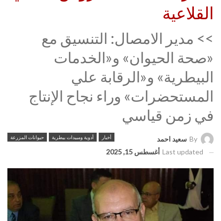
القلاعية
>> مدير الامصال: التنسيق مع
«صحة الحيوان» و«الخدمات
البيطرية» و«الرقابة علي
المستحضرات» وراء نجاح الإنتاج
في زمن قياسي
أخبار
أدوية ومبيدات بيطرية
حيوانات المزرعة
By
سعيد احمد
Last updated
أغسطس 15, 2025