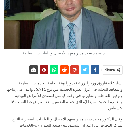
د محمد سعد مدير معهد الأمصال واللقاحات البيطرية
Share
أشاد علاء فاروق وزير الزراعة بدور الهيئة العامة للخدمات البيطرية
والمعاهد البحثية فى عزل العترة الجديدة من نوع SAT1 ، والبدء فى إنتاجها
وتوفير اللقاحات ومعايرتها فى وقت قياسي للتصدي للأمراض الوبائية
والعابرة للحدود تمهيدا لإنطلاق حملة التحصين ضد المرض غدا السبت 16
أغسطس.
وقال الدكتور محمد سعد مدير معهد الامصال واللقاحات البييطرية التابع
لمركز البحوث الزراعية إن التنسيق مع «صحة الحيوان» و«الخدمات