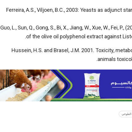
Ferreira, A.S., Viljoen, B.C., 2003: Yeasts as adjunct s
Guo, L., Sun, Q., Gong, S., Bi, X., Jiang, W., Xue, W., Fei, P.
of the olive oil polyphenol extract against Lis
Hussein, H.S. and Brasel, J.M. 2001. Toxicity, met
animals toxicol
الطوخي