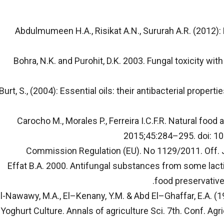
Abdulmumeen H.A., Risikat A.N., Sururah A.R. (2012): 
Bohra, N.K. and Purohit, D.K. 2003. Fungal toxicity wit
Burt, S., (2004): Essential oils: their antibacterial proper
Carocho M., Morales P., Ferreira I.C.F.R. Natural food
2015;45:284–295. doi: 10.
Commission Regulation (EU). No 1129/2011. Off. J
Effat B.A. 2000. Antifungal substances from some lacti
food preservative
l-Nawawy, M.A., El–Kenany, Y.M. & Abd El–Ghaffar, E.A. (
Yoghurt Culture. Annals of agriculture Sci. 7th. Conf. Agr