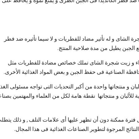
ً ضد فطر الكانديدا فى الجبن الطرى و يمنع نموه و يحافظ على
شاى و له تأثير مضاد للفطريات و لا سيما تأثيره ضد فطر
 الجبن يطيل من مدة صلاحية المنتج.
سوداء و زيت شجرة الشاى تملك خصائص مضادة للفطريات مثل
 الحافظة الصناعية فى حفظ الجبن و بعض المواد الغذائية الأخرى.
 و منتجاتها واحدة من أكبر التحديات التى تواجه مسئولى الغذا
 للألبان و منتجاتها نقطة هامة لكل من العلماء والمهتمين بصناع
 فترة ممكنة دون أن تظهر عليها أى علامات التلف , و ذلك يتطل
لنتائج المرجوة لتطوير الصناعات الغذائية فى هذا المجال.