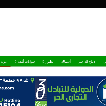
ني
الانتاج الداجني
أسماك
الطيور
حيوانات أليفة
أدوية 