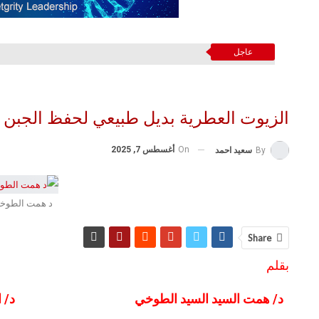
عاجل
الزيوت العطرية بديل طبيعي لحفظ الجبن 
On
أغسطس 7, 2025
By
سعيد احمد
د همت الطوخي 
Share
بقلم
د/ همت السيد السيد الطوخي د/ ايناس 