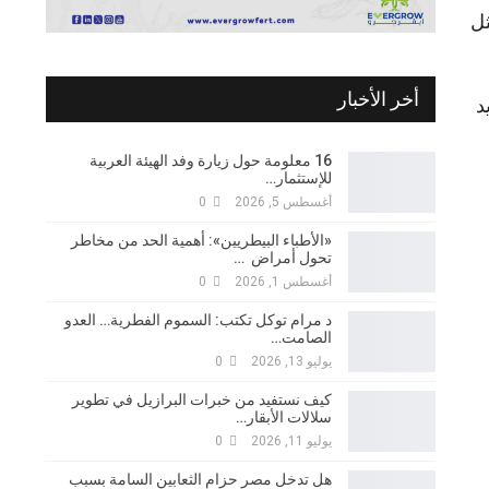
ثل
أخر الأخبار
د
16 معلومة حول زيارة وفد الهيئة العربية
للإستثمار…
أغسطس 5, 2026
0
«الأطباء البيطريين»: أهمية الحد من مخاطر
تحول أمراض …
أغسطس 1, 2026
0
د مرام توكل تكتب: السموم الفطرية… العدو
الصامت…
يوليو 13, 2026
0
كيف نستفيد من خبرات البرازيل في تطوير
سلالات الأبقار…
يوليو 11, 2026
0
هل تدخل مصر حزام الثعابين السامة بسبب