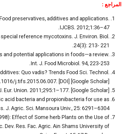
المراجع :
Food preservatives, additives and applications.
IJCBS. 2012;1:36–47.
h special reference mycotoxins. J. Environ. Biol.
24(3): 213- 221.
ties and potential applications in foods—a review.
Int. J. Food Microbiol. 94, 223-253.
 additives: Quo vadis? Trends Food Sci. Technol.
1016/j.tifs.2015.06.007. [DOI] [Google Scholar]
. Eur. Union. 2011;295:1–177. [Google Scholar]
c acid bacteria and propionibacteria for use as
s. J. Agric. Sci. Mansoura Univ., 25: 6291–6304.
1998): Effect of Some herb Plants on the Use of
ic. Dev. Res. Fac. Agric. Ain Shams University of