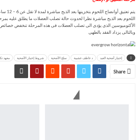
اللحوم بعد الذبح مباشرة نظرا لحدوث حالة تصلب العضلات ما يطلق عليه بمرحلة
الأكتوميوسين الذى يؤدى الى تصلب العضلات فى هذه المرحلة تنخفض خصائص ج
وبالتالى يزداد الفقد بالطهى
إختيار أضحية العيد
د عاطف عشيبة
سلخ الأضحية
شروط إختيار الأضحية
معهد تكن
Share
You might also like