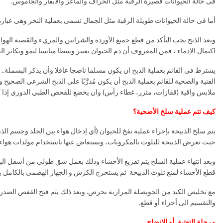
فى حالة الحيوانات قصيرة الرقبة مثل الخراف والماعز والأبقار والجاموس.
أما فى حالة الحيوانات طويلة الرقبة مثل الجمال تسمى بعملية النحر وهى عبا
وبعد الذبح يجب التأكد من قطع جميع الأوردة والشرايين والمريء والقصبة الهو
اكتمال الإدماء ، فمن المعروف أن دم الحيوان يعتبر وسطا مناسبا لنمو وتكاثر ا
يشترط فى القائم بعملية الذبح ان يكون مسلما ناضجا عاقلا وأن يذكر البسملة.. ب
الفنية والصحية للقائم بعملية الذبح أن يكون مُدرَّبًا على الذبح الشرعي الصحي
ملابس واقية (قفازات، مئزر، غطاء رأس) وان يخضع للفحص الطبي الدوري إذا
كيف تتم عملية سلخ الأضحية؟
يتم سلخ الذبيحة بإجراء عملية نفخ للحيوان (أي إدخال هواء بين الجلد وجسم الذ
حيث تعرض الذبيحة للتلوث بالمكروبات، ويستعاض عنها باستخدام مولدات هواء كه
وبعد انتهاء عملية السلخ يتم تفريغ الأحشاء وذلك بعمل شق طولي من أسفل 
قطع الأحشاء لمنع تلوث الذبيحة ثم يستخرج الكرش و الجهاز الهضمى بالكامل
مع تخليص الكبد من الحويصلة المرارية بحرص. وبعد ذلك يتم فتح القفص الصدر
والتقسيم الى أجزاء أو قطع.
مرحلة التعتيق أو الإنضاج