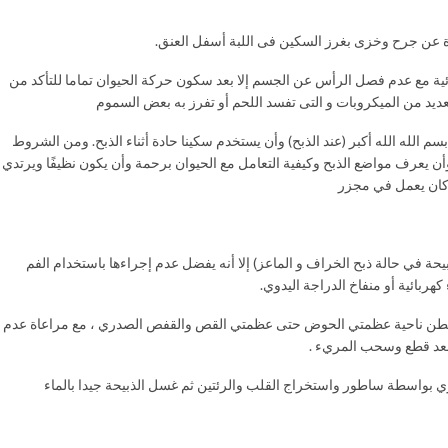
رة عن جرح وخزى بغرز السكين فى اللبة أسفل العنق.
ائية مع عدم فصل الرأس عن الجسم إلا بعد سكون حركة الحيوان تماما للتأكد من
لعديد من الميكروبات و التى تفسد اللحم أو تفرز به بعض السموم
سم الله الله أكبر (عند الذبح) وأن يستخدم سكينا حادة أثناء الذبح. ومن الشروط
ح وأن يعرف مواضع الذبح وكيفية التعامل مع الحيوان برحمة وأن يكون نظيفًا ويرتدي
 كان يعمل في مجزر
بيحة في حالة ذبح الخراف و الماعز) إلا أنه يفضل عدم إجراءها باستخدام الفم
ربائية أو منفاخ الدراجة اليدوي.
البطن ناحية عظمتي الحوض حتى عظمتي القص والقفص الصدري ، مع مراعاة عدم
 بعد قطع وسحب المريء .
ي بواسطة ساطور واستخراج القلب والرئتين ثم غسل الذبيحة جيدا بالماء