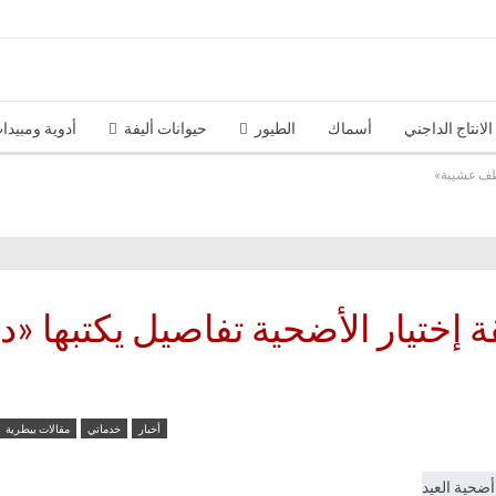
الانتاج الداجني
أسماك
الطيور
حيوانات أليفة
أدوية ومبيدا
اطف عشيبة»
ختيار الأضحية تفاصيل يكتبها «د
أخبار
خدماتي
مقالات بيطرية