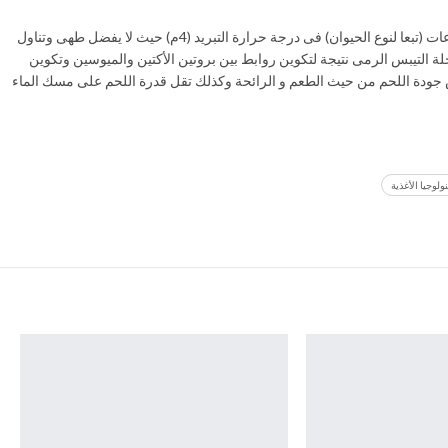
يتم تعتيق أوانضاج اللحوم بتخزينها بعد الذبح مباشرة لمدة لا تقل عن 6 – 12 ساعات (تبعا لنوع الحيوان) فى درجة حرارة التبريد (4م) حيث لا يفضل طهى وتناول
 التيبس الرمى نتيجة لتكوين روابط بين بروتين الأكتين والميوسين وتكوين
ودة اللحم من حيث الطعم و الرائحة وكذلك تقل قدرة اللحم على مسك الماء
ولوجيا الأغذية