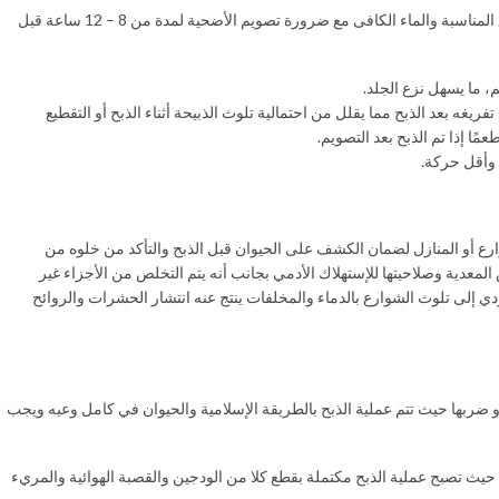
فى حاله شراء الأضحية قبل العيد بفترة طويلة يقدم لها خلال هذه الفترة العلائق المناسبة والماء الكافى مع ضرورة تصويم الأضحية لمدة من 8 – 12 ساعة قبل
، ما يسهل نزع الجلد.
يغه بعد الذبح مما يقلل من احتمالية تلوث الذبيحة أثناء الذبح أو التقطيع
ا إذا تم الذبح بعد التصويم.
ا وأقل حركة.
ارع أو المنازل لضمان الكشف على الحيوان قبل الذبح والتأكد من خلوه من
معدية وصلاحيتها للإستهلاك الأدمي بجانب أنه يتم التخلص من الأجزاء غير
دي إلى تلوث الشوارع بالدماء والمخلفات ينتج عنه انتشار الحشرات والروائح
أو ضربها حيث تتم عملية الذبح بالطريقة الإسلامية والحيوان في كامل وعيه ويجب
حيث تصبح عملية الذبح مكتملة بقطع كلا من الودجين والقصبة الهوائية والمريء