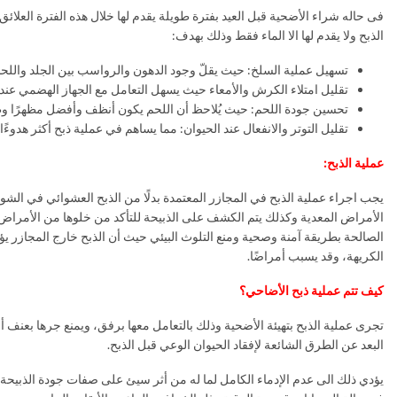
الذبح ولا يقدم لها الا الماء فقط وذلك بهدف:
تسهيل عملية السلخ: حيث يقلّ وجود الدهون والرواسب بين الجلد واللحم
تقليل امتلاء الكرش والأمعاء حيث يسهل التعامل مع الجهاز الهضمي عند تفر
تحسين جودة اللحم: حيث يُلاحظ أن اللحم يكون أنظف وأفضل مظهرًا وطعمً
تقليل التوتر والانفعال عند الحيوان: مما يساهم في عملية ذبح أكثر هدوءً
عملية الذبح:
يجب اجراء عملية الذبح في المجازر المعتمدة بدلًا من الذبح العشوائي في الشو
الأمراض المعدية وكذلك يتم الكشف على الذبيحة للتأكد من خلوها من الأمراض ال
الصالحة بطريقة آمنة وصحية ومنع التلوث البيئي حيث أن الذبح خارج المجازر يؤ
الكريهة، وقد يسبب أمراضًا.
كيف تتم عملية ذبح الأضاحي؟
تجرى عملية الذبح بتهيئة الأضحية وذلك بالتعامل معها برفق، ويمنع جرها بعنف 
البعد عن الطرق الشائعة لإفقاد الحيوان الوعي قبل الذبح.
يؤدي ذلك الى عدم الإدماء الكامل لما له من أثر سيئ على صفات جودة الذبيحة 