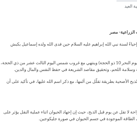
 العيد
ث الزراعية- مصر
إحياءً لسنة نبي الله إبراهيم عليه السلام حين فدى الله ولده إسماعيل بكبش
ويتم ذبح الأضاحي في أيام معلومة من شهر ذي الحجة، بعد صلاة عيد الأضحى (يوم النحر 10 ذو الحجة) وينتهي مع غروب شمس اليوم الثالث عشر من ذي الحجة،
وسلامة اللحم، وتحقيق مقاصد الشريعة في حفظ النفس والمال والدين.
ذبح الأضحية بطريقة تقلّل من ألمها، مع ذكر اسم الله عليها، في تأكيد على أن
حة لا تقل عن يوم قبل الذبح، حيث إن إجهاد الحيوان اثناء عملية النقل يؤثر على
ك الطاقة الموجودة في جسم الحيوان في صورة جليكوجين.