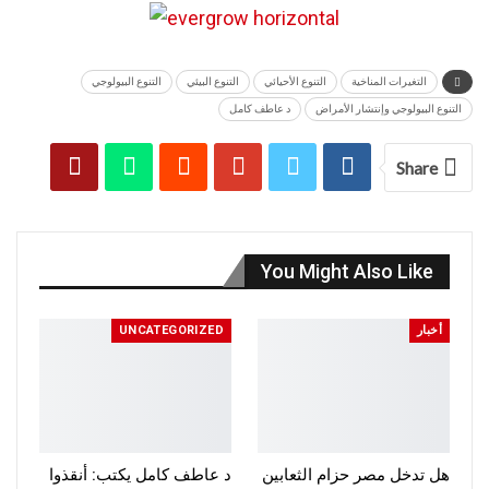
التغيرات المناخية
التنوع الأحيائي
التنوع البيئي
التنوع البيولوجي
التنوع البيولوجي وإنتشار الأمراض
د عاطف كامل
Share
You Might Also Like
أخبار
UNCATEGORIZED
هل تدخل مصر حزام الثعابين
د عاطف كامل يكتب: أنقذوا