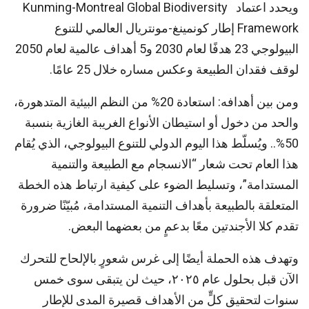
ويحدد اعتماد Kunming-Montreal Global Biodiversity
Framework إطار كونمينغ-مونتريال العالمي للتنوع
البيولوجي 23 هدفًا لعام 2030 و5 أهداف عالمية لعام 2050
لوقف فقدان الطبيعة وعكس مساره خلال 25 عامًا.
ومن بين أهدافه: استعادة 20% من النظم البيئية المتدهورة،
والحد من دخول أو استيطان الأنواع الغريبة الغازية بنسبة
50%.. ويُسلّط هذا اليوم الدولي للتنوع البيولوجي، الذي يُقام
هذا العام تحت شعار “الانسجام مع الطبيعة والتنمية
المستدامة”، وتسليط الضوء على كيفية ارتباط هذه الخطة
المتعلقة بالطبيعة بأهداف التنمية المستدامة، مُبيّنًا ضرورة
تقدم كلا الأجندتين معًا بدعمٍ من بعضهما البعض.
وتهدف هذه الحملة أيضًا إلى غرس شعورٍ بالإلحاح للتحرك
الآن قبل بحلول عام ٢٠٢٥، حيث لن يتبقى سوى خمس
سنوات لتحقيق كلٍّ من الأهداف قصيرة المدى للإطار