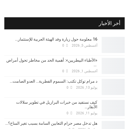
أخر الأخبار
16 معلومة حول زيارة وفد الهيئة العربية للإستثمار…
أغسطس 5, 2026
0
«الأطباء البيطريين»: أهمية الحد من مخاطر تحول أمراض
…
أغسطس 1, 2026
0
د مرام توكل تكتب: السموم الفطرية… العدو الصامت…
يوليو 13, 2026
0
كيف نستفيد من خبرات البرازيل في تطوير سلالات
الأبقار…
يوليو 11, 2026
0
هل تدخل مصر حزام الثعابين السامة بسبب تغير المناخ؟…