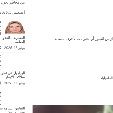
من مخاطر تحول 
…
أغسطس 1, 2026
د
ت
ت
ا
الفطرية… العدو
ز من الطيور أو الحيوانات الأخرى المصابة.
الصامت…
يوليو 13, 2026
ك
ن
م
خ
البرازيل في تطوير
سلالات الأبقار…
الطفيليات.
يوليو 11, 2026
ه
ت
م
ح
الثعابين السامة ب
تغير المناخ؟…