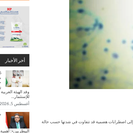
أخر الأخبار
6
م
ح
ز
وفد الهيئة العربية
للإستثمار…
أغسطس 5, 2026
«
لي الأمعاء ويؤدي إلى اضطرابات هضمية قد تتفاوت في شدتها حسب حالة
البيطريين»: أهمية 