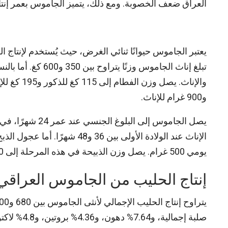
العراق ضعف الخصوبة. ومع ذلك، يتميز الجاموس بعمر إنتاجي طو
و900 غرام للإناث.
يومي 500 غرام. يصل وزن الذبيحة في هذه المرحلة إلى 170 كغ، بنسبة تصافي 48% ونسبة تشافي تصل إلى 58%.
إنتاج الحليب من الجاموس العراقي
صلبة إجمالية، و7.64% دهون، و4.36% بروتين، و4.8% لاكتوز.