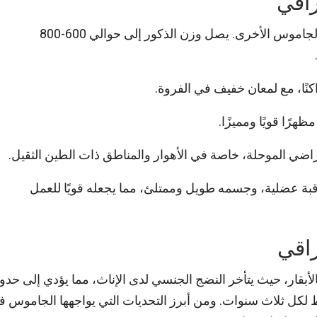
راقي
الحجم: الجاموس العراقي يمتاز بحجم كبير مقارنة بأنواع الجاموس الأخرى. يصل وزن الذكور إلى حوالي 600-800
داكنًا، مع لمعان خفيف في الفروة.
رًا قويًا ومميزًا.
راضي الموحلة، خاصة في الأهوار والمناطق ذات الطين الثقيل.
قبة عضلية، وجسمه طويل وممتلئ، مما يجعله قويًا للعمل
راقي
أبقار، حيث يتأخر النضج الجنسي لدى الإناث، مما يؤدي إلى حد
قط لكل ثلاث سنوات. ومن أبرز التحديات التي يواجهها الجاموس 