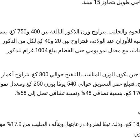
يل يتجاوز 15 سنة.
يعتبر الجاموس حيوانًا ثنائي الغرض، حيث يُستخدم لإنتاج اللحوم والحليب. يتراوح وزن الذكور البالغة بين 400 
تبلغ إناث الجاموس وزنًا يتراوح بين 350 و600 كغ. أما بالنسبة للأوزان عند الولادة، فتتراوح بين 20 و40 كغ لكل من الذكور
والإناث. يصل وزن الفطام إلى 115 كغ للذكور و195 كغ للإناث، مع معدل نمو يومي حتى الفطام يبلغ 1004 غرام للذكور
يصل الجاموس إلى البلوغ الجنسي عند عمر 24 شهرًا، في حين يكون الوزن المناسب للتلقيح حوالي 300 كغ. تتراوح أعمار
الإناث عند الولادة الأولى بين 36 و48 شهرًا. أما عجول الذبح، فتبلغ عمر التسويق حوالي 540 يومًا بوزن 250 كغ ومعدل نمو
يتراوح إنتاج الحليب الإجمالي لأنثى الجاموس بين 680 و1800 كغ، وذلك تبعًا لظروف رعاي