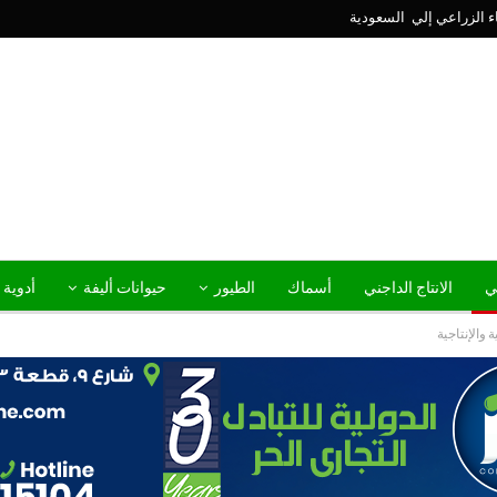
ني
الانتاج الداجني
أسماك
الطيور
حيوانات أليفة
أدوية 
والإنتاجية