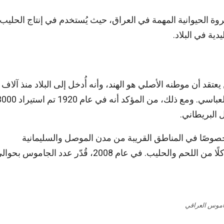
روة الحيوانية المهمة في العراق، حيث يُستخدم في إنتاج الحليب
دية في البلاد.
قد أن موطنه الأصلي هو الهند، وأنه أُدخل إلى البلاد منذ آلاف
السنين، فيما يرى آخرون أنه جُلِب خلال العصر الأموي أو العباسي. ومع ذلك، من المؤكد أنه في عام 0
 البريطاني.
وصًا في المناطق القريبة من مدن الموصل والسليمانية
والأهوار. وقد استُخدم كحيوان متعدد الأغراض، حيث يوفر كلًا من اللحم والحليب. في عام 2008، قُدّر عدد الجاموس ب
اموس العراقي