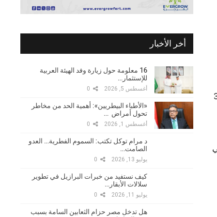
أخر الأخبار
16 معلومة حول زيارة وفد الهيئة العربية
للإستثمار…
أغسطس 5, 2026
0
192 تم استيراد 3000
«الأطباء البيطريين»: أهمية الحد من مخاطر
تحول أمراض …
أغسطس 1, 2026
0
د مرام توكل تكتب: السموم الفطرية… العدو
حوالي
الصامت…
يوليو 13, 2026
0
كيف نستفيد من خبرات البرازيل في تطوير
سلالات الأبقار…
يوليو 11, 2026
0
هل تدخل مصر حزام الثعابين السامة بسبب