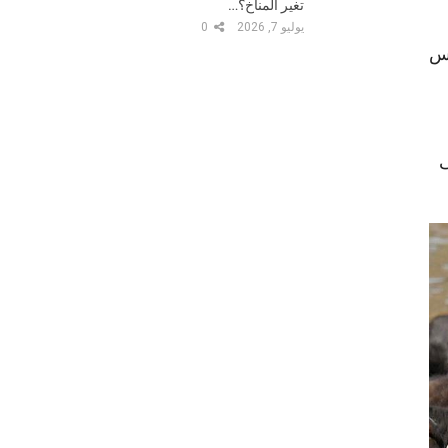
تغير المناخ؟…
يوليو 7, 2026
0
وس
د على