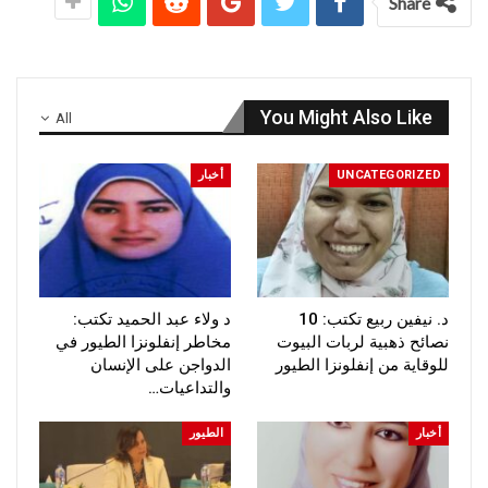
Share
You Might Also Like
All
UNCATEGORIZED
أخبار
د. نيفين ربيع تكتب: 10
د ولاء عبد الحميد تكتب:
نصائح ذهبية لربات البيوت
مخاطر إنفلونزا الطيور في
للوقاية من إنفلونزا الطيور
الدواجن على الإنسان
والتداعيات…
أخبار
الطيور