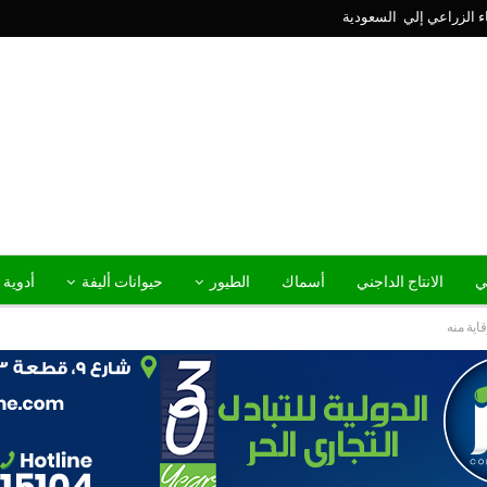
ني
الانتاج الداجني
أسماك
الطيور
حيوانات أليفة
أدوية 
اية منه