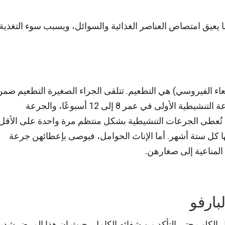
 يعيق امتصاص العناصر الغذائية والسوائل، ويسبب سوء التغذية
عاء الفيروسي) هي التطعيم. تتلقى الجراء الصغيرة التطعيم ضم
برنامج التحصين الشامل ضد عدة أمراض. يتم إعطاء الجرعة التنشيطية الأولى في عمر 8 إلى 12 أسبوعًا، والجرعة
 وصول الجرو لعمر 16 أسبوعًا. بعدها، تُعطى الجرعات التنشيطية بشكل منتظم مرة واحدة على الأقل
مها كل ستة أشهر. أما الإناث الحوامل، فيوصى بإعطائهن جرعة
 المناعية إلى صغارهن.
بارفو
زل الكلب حتى التأكد من شفائه الكامل، حيث إن هذا المرض شدي