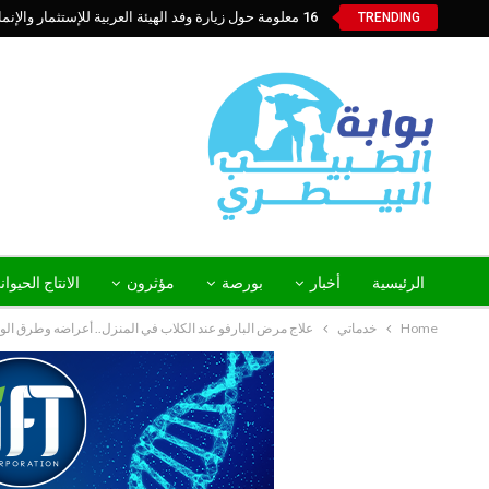
16 معلومة حول زيارة وفد الهيئة العربية للإستثمار والإنماء الزراعي إلي السعودية
TRENDING
الرئيسية
أخبار
بورصة
مؤثرون
الانتاج الحيوا
Home
خدماتي
علاج مرض البارفو عند الكلاب في المنزل.. أعراضه وطرق الوق