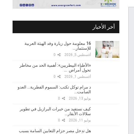
أخر الأخبار
16 معلومة حول زيارة وفد الهيئة العربية
للإستثمار…
أغسطس 5, 2026
0
«الأطباء البيطريين»: أهمية الحد من مخاطر
تحول أمراض …
أغسطس 1, 2026
0
د مرام توكل تكتب: السموم الفطرية… العدو
الصامت…
يوليو 13, 2026
0
كيف نستفيد من خبرات البرازيل في تطوير
سلالات الأبقار…
يوليو 11, 2026
0
هل تدخل مصر حزام الثعابين السامة بسبب