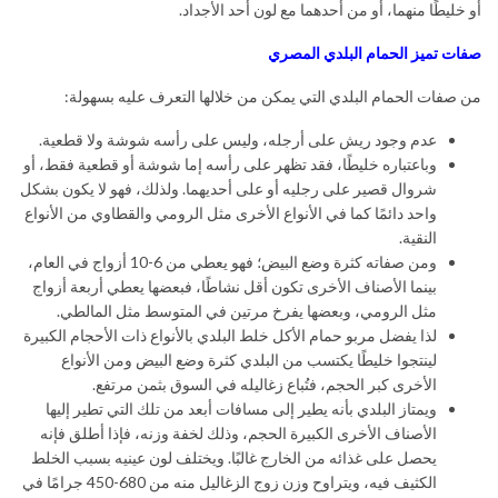
أو خليطًا منهما، أو من أحدهما مع لون أحد الأجداد.
صفات تميز الحمام البلدي المصري
من صفات الحمام البلدي التي يمكن من خلالها التعرف عليه بسهولة:
عدم وجود ريش على أرجله، وليس على رأسه شوشة ولا قطعية.
وباعتباره خليطًا، فقد تظهر على رأسه إما شوشة أو قطعية فقط، أو
شروال قصير على رجليه أو على أحديهما. ولذلك، فهو لا يكون بشكل
واحد دائمًا كما في الأنواع الأخرى مثل الرومي والقطاوي من الأنواع
النقية.
ومن صفاته كثرة وضع البيض؛ فهو يعطي من 6-10 أزواج في العام،
بينما الأصناف الأخرى تكون أقل نشاطًا، فبعضها يعطي أربعة أزواج
مثل الرومي، وبعضها يفرخ مرتين في المتوسط مثل المالطي.
لذا يفضل مربو حمام الأكل خلط البلدي بالأنواع ذات الأحجام الكبيرة
لينتجوا خليطًا يكتسب من البلدي كثرة وضع البيض ومن الأنواع
الأخرى كبر الحجم، فتُباع زغاليله في السوق بثمن مرتفع.
ويمتاز البلدي بأنه يطير إلى مسافات أبعد من تلك التي تطير إليها
الأصناف الأخرى الكبيرة الحجم، وذلك لخفة وزنه، فإذا أطلق فإنه
يحصل على غذائه من الخارج غالبًا. ويختلف لون عينيه بسبب الخلط
الكثيف فيه، ويتراوح وزن زوج الزغاليل منه من 680-450 جرامًا في