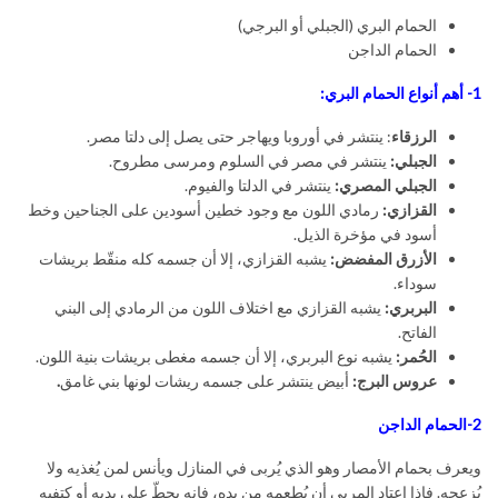
الحمام البري (الجبلي أو البرجي)
الحمام الداجن
1- أهم أنواع الحمام البري:
الرزقاء
: ينتشر في أوروبا ويهاجر حتى يصل إلى دلتا مصر.
الجبلي:
ينتشر في مصر في السلوم ومرسى مطروح.
الجبلي المصري:
ينتشر في الدلتا والفيوم.
القزازي:
رمادي اللون مع وجود خطين أسودين على الجناحين وخط
أسود في مؤخرة الذيل.
الأزرق المفضض:
يشبه القزازي، إلا أن جسمه كله منقّط بريشات
سوداء.
البربري:
يشبه القزازي مع اختلاف اللون من الرمادي إلى البني
الفاتح.
الحُمر:
يشبه نوع البربري، إلا أن جسمه مغطى بريشات بنية اللون.
عروس البرج:
أبيض ينتشر على جسمه ريشات لونها بني غامق
.
2-
ا
لحمام الداجن
ويعرف بحمام الأمصار وهو الذي يُربى في المنازل ويأنس لمن يُغذيه ولا
يُزعجه. فإذا اعتاد المربي أن يُطعمه من يده، فإنه يحطّ على يديه أو كتفيه