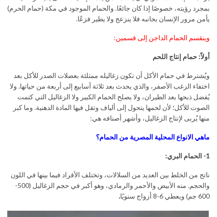
بمجرد رؤيته، خصوصًا إذا كان جائعًا. والحمام الموجود في مكة (حمام الحرم)
يأمن مرور الإنسان بجانبه فلا ينزعج ولا يطير فزعًا.
وينقسم الحمام الداجن إلى قسمين:
أولاً: حمام إنتاج اللحم
ويُشترط في حمام الأكل أن تكون زغاليله ممتلئة بعضلات الصدر للأكل بعد
اختفاء الزغب الأصفر، والذي يحدث بعد ثلاثة أسابيع إلى أربعة من حياتها. ولا
يُفضل ذبحها بعد الطيران، ولا يصلح الحمام الكبير ولا الزغاليل التي كتمت
الصوت للأكل؛ لأن لحمها يتحول إلى ألياف وتقل فيها المادة الدهنية. وما كبر
منها يُربى لإنتاج الزغاليل، وأشهر أصنافه هي:
ماهي الانواع المحلیة المصریة من الحمام؟
1- الحمام البري:
ناتج من الخلط بين العديد من السلالات، وتختلف الأفراد فيما بينها في اللون
والحجم. منه الأبيض والأحمر والرمادي، وهو أكبر في حجم الزغاليل (500-
600 جم) ويعطي 6-8 أزواج سنويًا
.