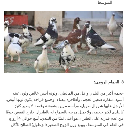
المتوسط.
3-
الحمام الرومي
:
حجمه أكبر من البلدي وأقل من المالطي، ولونه أبيض خالص ولون عينه
أسود. منقاره صغير الحجم، وأظافره بيضاء، وجميع فراخه يكون لونها أبيض.
الأرجل عليها شروال طويل، ورأسه مزين بشوشة وقصة. لا يطير كثيرًا
كالبلدي لكبر حجمه، ولا يميل مربيه بالسماح له بالطيران خارج القفص خوفًا
من عدم قدرته على الطيران.هو أغلى ثمنًا من البلدي، يُنتج حوالي 4 أزواج
في العام في المتوسط، ويبلغ وزن الزوج الصغير (الزغلول) الصالح للأكل