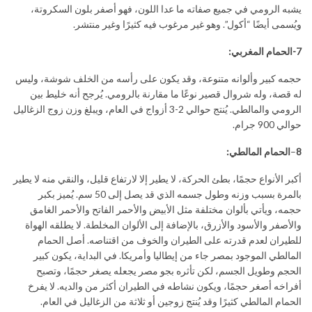
يشبه الرومي في جميع صفاته ما عدا اللون، فهو أصفر بلون السكروتة،
ويُسمى أيضًا “أكول”. وهو غير مرغوب فيه كثيرًا وغير منتشر.
7-الحمام المغربي:
حجمه كبير وألوانه متنوعة، وقد يكون على رأسه من الخلف شوشة، وليس
له قصة، وله شروال قصير نوعًا ما مقارنة بالرومي. يُرجح أنه خليط بين
الرومي والمالطي. يُنتج حوالي 2-3 أزواج في العام، ويبلغ وزن زوج الزغاليل
حوالي 900 جرام.
8
–
الحمام المالطي:
أكبر الأنواع حجمًا، بطئ الحركة، لا يطير إلا لارتفاع قليل، والنقي منه لا يطير
بالمرة بسبب وزنه وطول جسمه الذي قد يصل إلى 50 سم. يُميز بكبر
حجمه، ويأتي بألوان مختلفة مثل الأبيض والأحمر الفاتح والأحمر الغامق
والأصفر والأسود والأزرق، بالإضافة إلى الألوان المخلطة. لا يطلقه الهواة
للطيران لعدم قدرته على الطيران والخوف من اقتناصه. أصل الحمام
المالطي الموجود بمصر جاء من إيطاليا وأمريكا. في البداية، يكون كبير
الحجم وطويل الجسم، لكن تأثره بجو مصر يجعله يصغر حجمًا، وتصبح
أفراخه أصغر حجمًا، ويكون نشاطه في الطيران أكثر من والديه. لا يفرخ
الحمام المالطي كثيرًا وقد يُنتج زوجين أو ثلاثة من الزغاليل في العام.