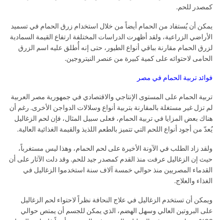
كمصدر للحم.
يمكن أن يُستفاد من الحمام أيضاً من خلال استخدام زرق الحمام في تسميد
الأراضي الزراعية، ولقد أظهرت الدراسات المختلفة ارتفاع القيمة السمادية
لزرق الحمام مقارنة بباقي أنواع الطيور، حتى إنه أُطلق عليه اسم الزرق
الحامى لاحتوائه على كمية كبيرة من عنصر النيتروجين.
فوائد تربية الحمام في مصر
تربية الحمام على المستوى الإنتاجي والاقتصادي في جمهورية مصر العربية
لم تزل غير مستغلة بالمقارنة بتربية أنواع وسلالات الدواجن الأخرى. رغم أن
هناك بعض المزايا في تربية الحمام، فعلى سبيل المثال، فإن لحم الزغاليل
يُعدّ من أجود أنواع اللحم التي تتميز بالطعم اللذيذ والقيمة الغذائية العالية.
ولقد زاد الطلب في الآونة الأخيرة على لحم الحمام، وهذا ليس مستغرباً،
حيث إن الزغاليل عرفت منذ القدم كمصدر جيد للحم. وقد دلت الآثار على أن
القدماء المصريين منذ حوالي خمسة آلاف سنة استخدموا الزغاليل في
الغذاء والعلاج.
ويمكن أن تستخدم الزغاليل في علاج النحافة نظراً لاحتواء لحم الزغاليل
على البروتين العالي وسهل الهضم، الذي يمكن للجسم أن يمتص حوالي