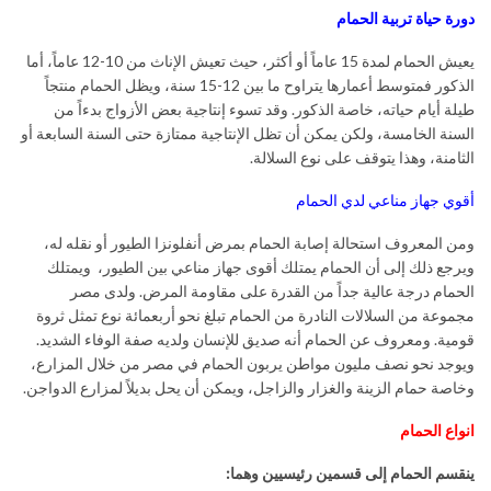
دورة حياة تربية الحمام
يعيش الحمام لمدة 15 عاماً أو أكثر، حيث تعيش الإناث من 10-12 عاماً، أما
الذكور فمتوسط أعمارها يتراوح ما بين 12-15 سنة، ويظل الحمام منتجاً
طيلة أيام حياته، خاصة الذكور. وقد تسوء إنتاجية بعض الأزواج بدءاً من
السنة الخامسة، ولكن يمكن أن تظل الإنتاجية ممتازة حتى السنة السابعة أو
الثامنة، وهذا يتوقف على نوع السلالة.
أقوي جهاز مناعي لدي الحمام
ومن المعروف استحالة إصابة الحمام بمرض أنفلونزا الطيور أو نقله له،
ويرجع ذلك إلى أن الحمام يمتلك أقوى جهاز مناعي بين الطيور، ويمتلك
الحمام درجة عالية جداً من القدرة على مقاومة المرض. ولدى مصر
مجموعة من السلالات النادرة من الحمام تبلغ نحو أربعمائة نوع تمثل ثروة
قومية. ومعروف عن الحمام أنه صديق للإنسان ولديه صفة الوفاء الشديد.
ويوجد نحو نصف مليون مواطن يربون الحمام في مصر من خلال المزارع،
وخاصة حمام الزينة والغزار والزاجل، ويمكن أن يحل بديلاً لمزارع الدواجن.
انواع الحمام
ينقسم الحمام إلى قسمين رئيسيين وهما: