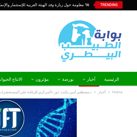
16 معلومة حول زيارة وفد الهيئة العربية للإستثمار والإنماء الزراعي إلي السعودية
TRENDING
الرئيسية
أخبار
بورصة
مؤثرون
الانتاج الحيوا
Home
أخبار
د مصطفي أمين يكتب: دور «المركزي للرقابة علي المستحضرات الح