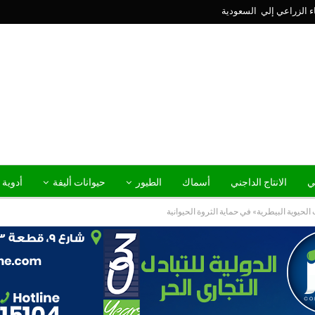
ني
الانتاج الداجني
أسماك
الطيور
حيوانات أليفة
أدوية 
يوية البيطرية» في حماية الثروة الحيوانية