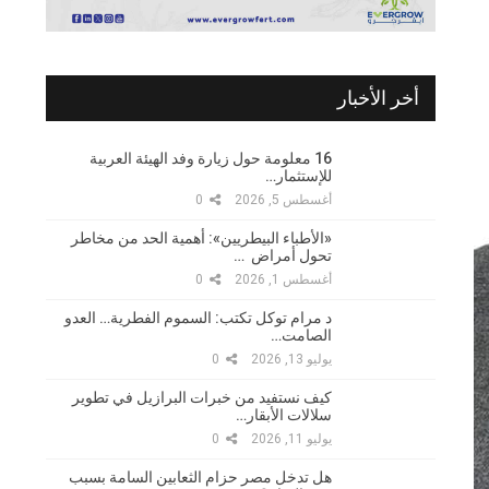
أخر الأخبار
16 معلومة حول زيارة وفد الهيئة العربية
للإستثمار…
أغسطس 5, 2026
0
«الأطباء البيطريين»: أهمية الحد من مخاطر
تحول أمراض …
أغسطس 1, 2026
0
د مرام توكل تكتب: السموم الفطرية… العدو
الصامت…
يوليو 13, 2026
0
كيف نستفيد من خبرات البرازيل في تطوير
سلالات الأبقار…
يوليو 11, 2026
0
هل تدخل مصر حزام الثعابين السامة بسبب