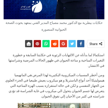
حكايات بيطرية مع الدكتور محمد مصباح المدير الفني بمعهد بحوث الصحة
الحيوانية المنصورة
Share
استكمالا لما بدأناه عن الالتهابات الرئوية في حكايتنا السابقة و خطورة
التغيرات المناخية و مناعة الحيوان في ظهور الحالات المرضية وشراستها
في الانتشار.
ومن أخطر المسببات الميكروبية البكتيرية لهذا المرض هي المانهيميا
هيموليتيكا أحد أنواع الباستريلا و هو ميكروب يعيش طبيعيا في الجزء العلوي
من الجهاز التنفسي و لكن في حالة استفزازه بسبب الهزة المناعية التي
يتعرض لها جسم الحيوان يتحول الي ميكروب في غاية الشراسة قد تؤدي
شراسته في كثير من الأحيان إلي نفوق الحيوان.