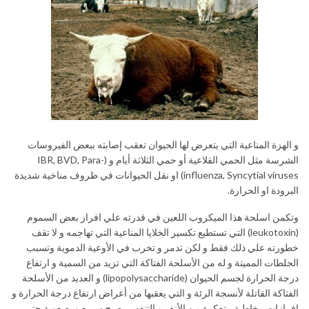
و الهزة المناعية التي يتعرض لها الحيوان تعقب إصابته ببعض الفيروسات
الشرسة مثل الحمي القلاعية أو حمي الثلاثة أيام و (IBR, BVD, Para-
influenza, Syncytial viruses) او نقل الحيوانات في ظروف مناخية شديدة
البرودة او الحرارة.
وتكمن اسلحة هذا الميكروب اللعين في قدرته علي افراز بعض السموم
(leukotoxin) التي تستطيع تكسير الخلايا المناعية التي تهاجمه و لا تقف
خطورته علي ذلك فقط و لكن تدمر و تخرب في الأوعية الدموية وتسبب
الجلطات المميتة و له من الأسلحة الفتاكة التي تزيد من السمية و ارتفاع
درجة الحرارة لجسم الحيوان (lipopolysaccharide) و العديد من الأسلحة
الفتاكة القاتلة لأنسجة الرئة و التي يعقبها من أعراض ارتفاع درجة الحرارة و
افرازات مخاطية متعكرة من الأنف و التنفس يصبح سريع و بصعوبة حتي