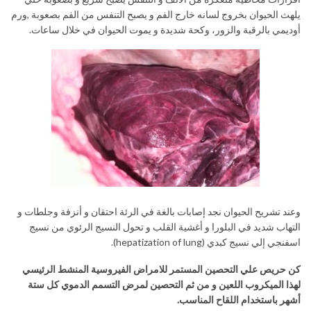
يلهث الحيوان بخروج لسانه خارج الفم و يصبح التنفس من الفم بصعوبة ,ورم
أوديمي بالرقبة والزور، وكحة شديدة و يموت الحيوان في خلال ساعات.
وعند تشريح الحيوان نجد إصابات بالغة في الرئة احتقان و أنزفة وجلطات و
التهاب شديد في البلورا و أغشية القلب و تحول النسيج الرئوي من نسيج
اسفنجي إلي نسيج كبدي (hepatization of lung).
كن حريص علي التحصين المستمر للامراض الفيروسية المنشط الرئيسي
لهذا الميكروب اللعين و من ثم التحصين لمرض التسمم الدموي كل ستة
أشهر باستخدام اللقاح المناسب.