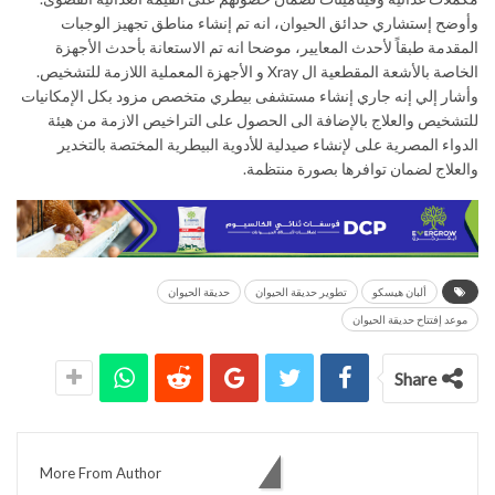
وأوضح إستشاري حدائق الحيوان، انه تم إنشاء مناطق تجهيز الوجبات
المقدمة طبقاً لأحدث المعايير، موضحا انه ⁠تم الاستعانة بأحدث الأجهزة
الخاصة بالأشعة المقطعية ال Xray و الأجهزة المعملية اللازمة للتشخيص.
وأشار إلي إنه جاري إنشاء مستشفى بيطري متخصص مزود بكل الإمكانيات
للتشخيص والعلاج بالإضافة الى ⁠الحصول على التراخيص الازمة من هيئة
الدواء المصرية على لإنشاء صيدلية للأدوية البيطرية المختصة بالتخدير
والعلاج لضمان توافرها بصورة منتظمة.
ألبان هيسكو
تطوير حديقة الحيوان
حديقة الحيوان
موعد إفتتاح حديقة الحيوان
Share
You might also like
More From Author