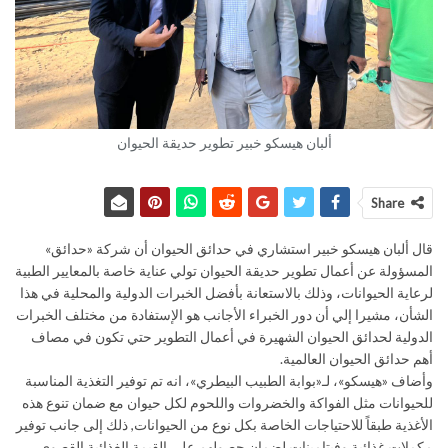
ألبان هيسكو خبير تطوير حديقة الحيوان
Share
قال ألبان هيسكو خبير استشاري في حدائق الحيوان أن شركة «حدائق»
المسؤولة عن أعمال تطوير حديقة الحيوان تولي عناية خاصة بالمعايير الطبية
لرعاية الحيوانات، وذلك بالاستعانة بأفضل الخبرات الدولية والمحلية في هذا
الشأن، مشيرا إلي أن دور الخبراء الأجانب هو الإستفادة من مختلف الخبرات
الدولية لحدائق الحيوان الشهيرة في أعمال التطوير حتي تكون في مصاف
أهم حدائق الحيوان العالمية.
وأضاف «هيسكو»، لـ«بوابة الطبيب البيطري»، انه تم توفير التغذية المناسبة
للحيوانات مثل الفواكة والخضروات واللحوم لكل حيوان مع ضمان تنوع هذه
الأغذية طبقاً للاحتياجات الخاصة بكل نوع من الحيوانات, ذلك إلى جانب توفير
مكملات غذائية وفيتامينات لضمان حصولهم على القيمة الغذائية القصوى.