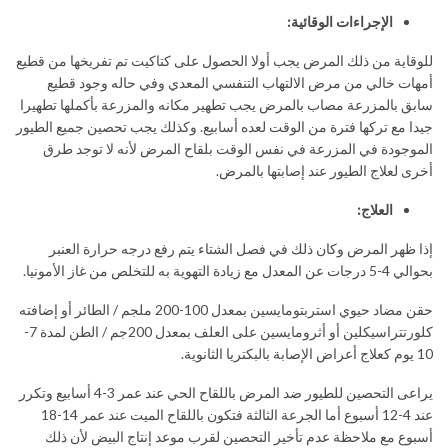
الإجراءات الوقائية:
للوقاية من ذلك المرض يجب أولا الحصول على كتاكيت تم تفريخها من قطيع
أمهات خالي من مرض الالتهاب التنفسي المعدي وفي حاله وجود قطيع
سابق بالمزرعة مصاب بالمرض يجب تطهير مكانه والمزرعة بأكملها تطهيرا
جيدا مع تركها فترة من الوقت لعده أسابيع. وكذلك يجب تحصين جميع الطيور
الموجودة في المزرعة في نفس الوقت بلقاح المرض لأنه لا توجد طرق
أخرى لعلاج الطيور عند إصابتها بالمرض.
العلاج:
إذا ظهر المرض وكان ذلك في فصل الشتاء يتم رفع درجه حرارة العنبر
بحوالي 4-5 درجات عن المعدل مع زيادة التهوية به للتخلص من غاز الأمونيا.
حقن مضاد حيوي استربتومايسين بمعدل 100-200 ملجم / الطائر أو إضافته
كلورتتراسيكلين أو أثرومايسين على العلف بمعدل 200جم / الطن لمدة 7-
10 يوم كعلاج أعراض الإصابة بالبكتريا الثانوية.
يراعى التحصين للطيور ضد المرض باللقاح الحي عند عمر 3-4 أسابيع وتكرر
عند 4-12 أسبوع أما الجرعة الثالثة فتكون باللقاح الميت عند عمر 14-18
أسبوع مع ملاحظة عدم تأخير التحصين لقرب موعد إنتاج البيض لأن ذلك