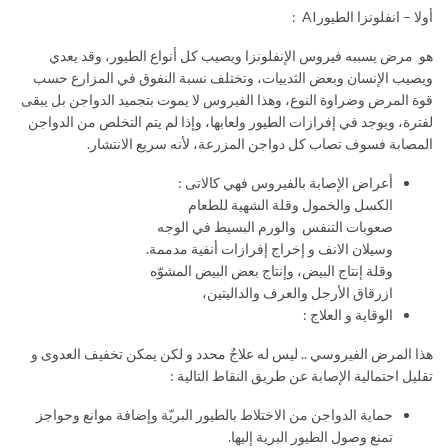
أولا – انفلونزا الطيورAI :
هو مرض يسببه فيروس الإنفلونزا ويصيب كل أنواع الطيور، وقد يعدي
ويصيب الإنسان وبعض الثدييات، وتختلف نسبة النفوق في المزارع حسب
قوة المرض وضراوة النوع، وهذا الفيروس لا يموت بتجميد الدواجن بل يبقى
لفترة، ويوجد في إفرازات الطيور ولعابها، وإذا لم يتم التخلص من الدواجن
المصابة فسوف تصاب كل دواجن المزرعة، لأنه سريع الانتشار.
أعراض الإصابة بالفيروس فهي كالاتى :
الكسل والخمول وقلة الشهية للطعام
صعوبات التنفس والورم البسيط في الوجه
وسيلان الانف و إخراج إفرازات أنفية مدممة.
وقلة إنتاج البيض، وإنتاج بعض البيض المشوّه
ازرقاق الأرجل والعرف والداليتين،
الوقاية و العلاج :
هذا المرض الفيروسي .. ليس له علاجٌ محدد و لكن يمكن تخفيف العدوى و
تقليل احتمالية الإصابة عن طريق النقاط التالية :
حماية الدواجن من الاختلاط بالطيور البريّة وإضافة موانع وحواجز
تمنع وصول الطيور البرية إليها.