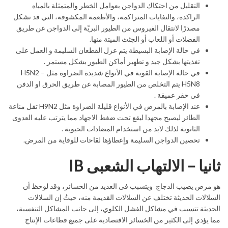
التقليل من احتكاك الدواجن بعوامل الخطر والمتمثلة بالمياه
الراكدة، والنفايات المتراكمة، والأطعمة المكشوفة، التي قد تشكل
مصدرًا لانتقال الفيروس من الطيور البريّة إلى الدواجن عن طريق
الفضلات أو اللعاب أو الجثث الميتة منها.
في حالة الإصابة البسيطة يتم عزل القطعان السليمة و العمل على
تغذيتها بشكل جيد و تطهير أماكن الطيور بشكل مستمر .
في حالة الإصابة القوية في الأنواع شديدة الضراوة مثل H5N2 –
H5N8 يتم التخلص من الطيور المصابة عن طريق الحرق او الدفن
في حفر عميقة .
عند الإصابة بالمرض في الأنواع قليلة الضراوة مثل H9N2 تقل مناعة
الطائر ليصبح مجهدا ليقع تحت ضغط الاجهاد مما يترتب عليه العدوى
الثانوية لذلك لابد من استخدام المضادات الحيوية .
تحصين الدواجن السليمة وإعطاؤها لقاحات للوقاية من المرض.
ثانيا – الالتهاب الشعبى IB
هو مرض يصيب الدجاج ويتسبب فى العديد من الخسائر، وقد لوحظ أن
السلالات الحديثة تختلف عن السلالات القديمة منه، حيثُ إن السلالات
الحديثة تتسبب في مشاكل الفشل الكلوي، إلى جانب المشاكل التنفسية،
مما يؤدي إلى الكثير من الخسائر الاقتصادية على جميع قطاعات الإنتاج