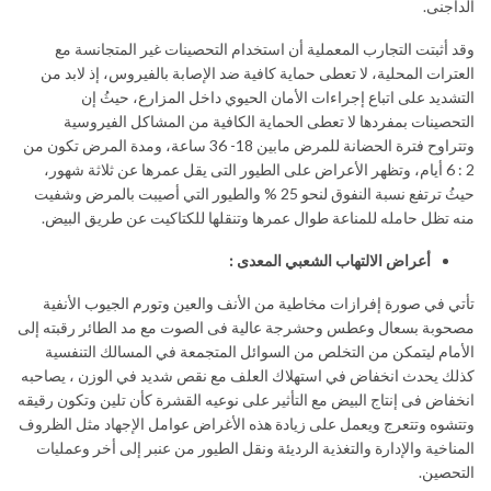
الداجنى.
وقد أثبتت التجارب المعملية أن استخدام التحصينات غير المتجانسة مع
العترات المحلية، لا تعطى حماية كافية ضد الإصابة بالفيروس، إذ لابد من
التشديد على اتباع إجراءات الأمان الحيوي داخل المزارع، حيثُ إن
التحصينات بمفردها لا تعطى الحماية الكافية من المشاكل الفيروسية
وتتراوح فترة الحضانة للمرض مابين 18- 36 ساعة، ومدة المرض تكون من
2 : 6 أيام، وتظهر الأعراض على الطيور التى يقل عمرها عن ثلاثة شهور،
حيثُ ترتفع نسبة النفوق لنحو 25 % والطيور التي أصيبت بالمرض وشفيت
منه تظل حامله للمناعة طوال عمرها وتنقلها للكتاكيت عن طريق البيض.
أعراض الالتهاب الشعبي المعدى :
تأتي في صورة إفرازات مخاطية من الأنف والعين وتورم الجيوب الأنفية
مصحوبة بسعال وعطس وحشرجة عالية فى الصوت مع مد الطائر رقبته إلى
الأمام ليتمكن من التخلص من السوائل المتجمعة في المسالك التنفسية
كذلك يحدث انخفاض في استهلاك العلف مع نقص شديد في الوزن ، يصاحبه
انخفاض فى إنتاج البيض مع التأثير على نوعيه القشرة كأن تلين وتكون رقيقه
وتتشوه وتتعرج ويعمل على زيادة هذه الأغراض عوامل الإجهاد مثل الظروف
المناخية والإدارة والتغذية الرديئة ونقل الطيور من عنبر إلى أخر وعمليات
التحصين.