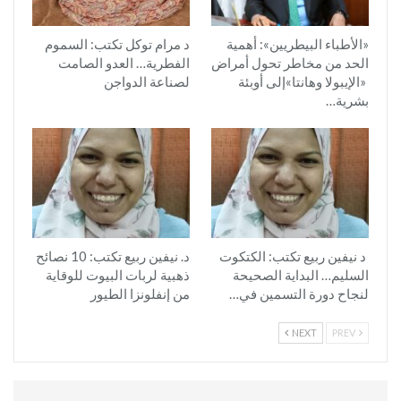
«الأطباء البيطريين»: أهمية
د مرام توكل تكتب: السموم
الحد من مخاطر تحول أمراض
الفطرية… العدو الصامت
«الإيبولا وهانتا»إلى أوبئة
لصناعة الدواجن
بشرية…
د نيفين ربيع تكتب: الكتكوت
د. نيفين ربيع تكتب: 10 نصائح
السليم… البداية الصحيحة
ذهبية لربات البيوت للوقاية
لنجاح دورة التسمين في…
من إنفلونزا الطيور
NEXT
PREV