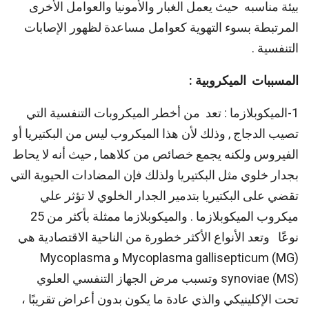
بيئة مناسبه حيث يعمل الغبار والأمونيا والعوامل الأخرى
المرتبطة بسوء التهوية كعوامل مساعدة لظهور الإصابات
التنفسية .
المسببات الميكروبية :
1-الميكوبلازما : تعد من أخطر الميكروبات التنفسية التي
تصيب الدجاج , وذلك لأن هذا الميكروب ليس من البكتيريا أو
الفيروس ولكنه يجمع خصائص من كلاهما , حيث أنه لا يحاط
بجدار خلوي مثل البكتيريا ولذلك فإن المضادات الحيوية التي
تقضي على البكتيريا بتدمير الجدار الخلوي لا تؤثر علي
ميكروب الميكوبلازما . والميكوبلازما ممثلة بأكثر من 25
نوعًا وتعد الأنواع الأكثر خطورة من الناحية الاقتصادية هي
Mycoplasma gallisepticum (MG) و Mycoplasma
synoviae (MS) وتسبب مرض الجهاز التنفسي العلوي
تحت الإكلينيكي والذي عادة ما يكون بدون أعراض تقريبًا ،