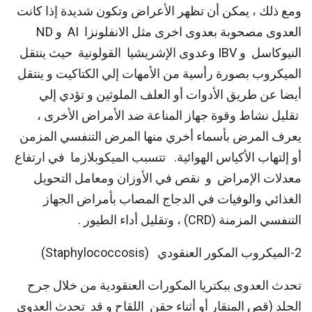
ومع ذلك ، يمكن أن تظهر الأعراض وتكون شديدة إذا كانت
العدوى مصحوبة بعدوى اخرى مثل الانفلونزا AI و ND
النيوكاسل و IBV وعدوى الإشريشيا القولونية حيث ينتقل
الميكروب بصورة رأسية من الأمهات إلي الكتاكيت و ينتقل
أيضا عن طريق الأدوات أو العلف الملوثين و تؤدي إلي
تقليل نشاط وقوة جهاز المناعة ضد الأمراض الأخرى ،
يعرف المرض بأسماء أخري منها المرض التنفسي المزمن
أو إلتهاب الأكياس الهوائية. تتسبب الميكوبلازما في ارتفاع
معدلات الإمراض و نقص في الأوزان ومعامل التحويل
الغذائي والوفيات في الدجاج المصاب بأمراض الجهاز
التنفسي المزمنة (CRD) ، وتقليل أداء الطيور .
2-الميكروب المكور العنقودي (Staphylococcosis)
تحدث العدوى ببكتريا المكورات العنقودية من خلال جرح
الجلد (قص المنقار أو أثناء حقن اللقاح و قد تحدث العدوى