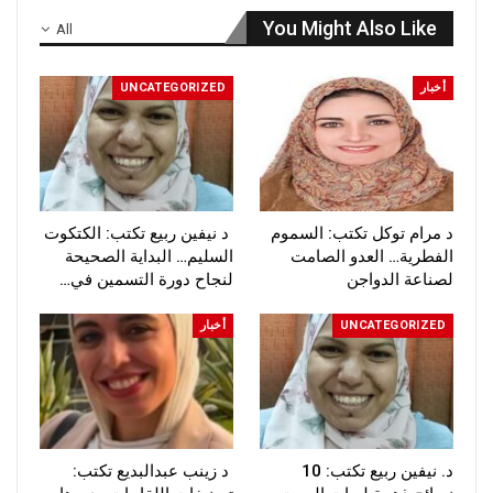
You Might Also Like
All
أخبار
UNCATEGORIZED
د مرام توكل تكتب: السموم
د نيفين ربيع تكتب: الكتكوت
الفطرية… العدو الصامت
السليم… البداية الصحيحة
لصناعة الدواجن
لنجاح دورة التسمين في…
UNCATEGORIZED
أخبار
د. نيفين ربيع تكتب: 10
د زينب عبدالبديع تكتب: