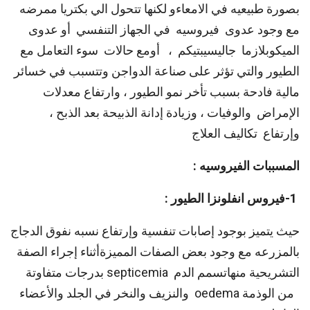
بصورة طبيعيه في الامعاءو لكنها تتحول الي بكتريا ممرضه
مع وجود عدوى فيروسيه في الجهاز التنفسي أو عدوى
الميكوبلازما جاليسيبتيكم ، أومع حالات سوء التعامل مع
الطيور والتي تؤثر على صناعة الدواجن وتتسبب في خسائر
مالية فادحة بسبب تأخر نمو الطيور ، وارتفاع معدلات
الإمراض والوفيات ، وزيادة إدانة الذبيحة بعد الذبح ،
وإرتفاع تكاليف العلاج
المسببات الفيروسيه :
1-فيروس انفلونزا الطيور :
حيث يتميز بوجود إصابات تنفسية وإرتفاع نسبه نفوق الدجاج
بالمزرعه مع وجود بعض الصفات المميزةأثناء إجراء الصفة
التشريحية منهاتسمم الدم septicemia بدرجات متفاوتة
من الوذمة oedema والنزيف والنخر في الجلد والأعضاء