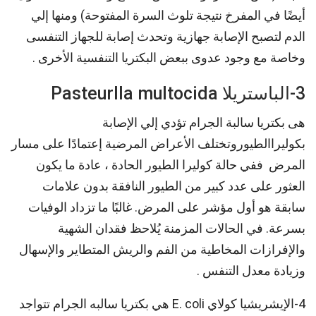
أيضًا في المفرخ نتيجة تلوث السرة المفتوحة) ومنها إلي
الدم لتصبح الإصابة جهازية وتحدث إصابة للجهاز التنفسى
وخاصة مع وجود عدوى ببعض البكتريا التنفسية الأخرى .
3-الباستريلا Pasteurlla multocida
هى بكتريا سالبة الجرام تؤدي إلي الإصابة
بكوليراالطيوروتختلف الأعراض المرضية إعتمادًا على مسار
المرض ففي حالة كوليرا الطيور الحادة ، عادة ما يكون
العثور على عدد كبير من الطيور النافقة بدون علامات
سابقة هو أول مؤشر على المرض. غالبًا ما تزداد الوفيات
بسرعة. في الحالات المزمنة يُلاحظ فقدان الشهية
والإفرازات المخاطية من الفم والريش المتطاير والإسهال
وزيادة معدل التنفس .
4-الإيشريشيا كولاي E. coli هي بكتريا سالبه الجرام تتواجد