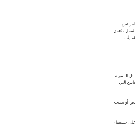
الفرائس
مثال ، ثعبان
ف إلى
ئل التنموية.
ابين التي
 Black Mamba التي يمكن أن تتحرك بسرعة تصل إلى 12 ميلاً في الساعة (20 كم في الساعة) ، وقد تقتل 200 شخص أو تسبب
 يتسطح إلى شكل C. إذا انقلبت ذهابًا وإيابًا على جسمها ،