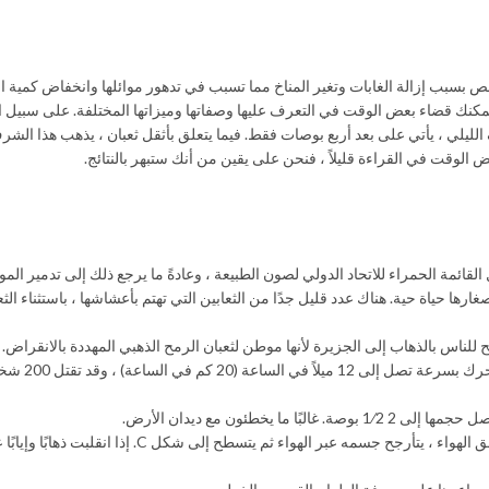
اقص بسبب إزالة الغابات وتغير المناخ مما تسبب في تدهور موائلها وانخفاض كمية 
لذا يمكنك قضاء بعض الوقت في التعرف عليها وصفاتها وميزاتها المختلفة. على سبيل ال
الليلي ، يأتي على بعد أربع بوصات فقط. فيما يتعلق بأثقل ثعبان ، يذهب هذا الشر
ض الوقت في القراءة قليلاً ، فنحن على يقين من أنك ستبهر بالنتائج.
قائمة الحمراء للاتحاد الدولي لصون الطبيعة ، وعادةً ما يرجع ذلك إلى تدمير الموا
رها حياة حية. هناك عدد قليل جدًا من الثعابين التي تهتم بأعشاشها ، باستثناء الثع
واحدة من أسرع الثعابين في العالم هي
ثعبان شجرة الجنة في جنوب شرق آسيا يمكنه الطيران. للقبض على تدفق الهواء ، يتأرجح جسمه عبر الهواء ثم