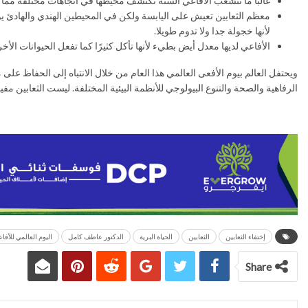
غالبًا ما تتشعب الأفاعي ألسنة تكتشف محيطها في اتجاهات مختلفة مما
لأنها خجولة جدا ولا تدوم طويلا.
الأفاعي لديها معدل أيض بطيء لأنها تأكل كثيرًا كما تفعل الحيوانات ال
ويحتفل العالم بيوم الأفعى العالمي هذا العام من خلال الانتباه إلى الحفاظ عل
الرفاهية والصحة والتنوع البيولوجي للأنظمة البيئية المختلفة. ليست الثعابين مف
إختفاء الثعابين
الثعابين
الحياة البرية
الدكتور عاطف كامل
اليوم العالمي للأفا
Share