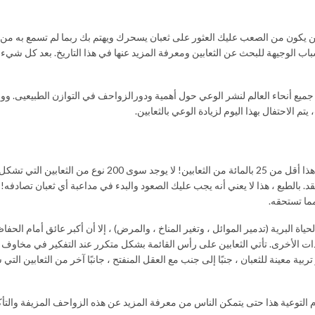
 العالم؟ لهذا السبب ، لن يكون من الصعب عليك العثور على ثعبان يسحرك ويهتم بك ربما لم تسمع به 
سباب الوجيهة للبحث عن الثعابين ومعرفة المزيد عنها في هذا التاريخ. بعد كل شيء ،
في جميع أنحاء العالم لنشر الوعي حول أهمية ودورالزواحف في التوازن الطبيعيى. ووفقً
ومن بين 3500 نوع من الثعابين حول العالم ، هناك حوالي 600 نوع فقط سامة. هذا أقل من 25 بالمائة من الثعابين! لا يوج
قد. بالطبع ، هذا لا يعني أنه يجب عليك الصعود والبدء في مداعبة أي ثعبان تصادفه! 
مما تستحقه.
ة البرية (تدمير الموائل ، وتغير المناخ ، والمرض) ، إلا أن أكبر عائق أمام الحفاظ
تهديدات الأخرى. تأتي الثعابين على رأس القائمة بشكل متكرر عند التفكير في مخاوف
ية معينة للثعبان ، جنبًا إلى جنب مع العقل المنفتح ، جانبًا آخر من الثعابين التي
 يوم التوعية هذا حتى يتمكن الناس من معرفة المزيد عن هذه الزواحف المزيفة والتأ