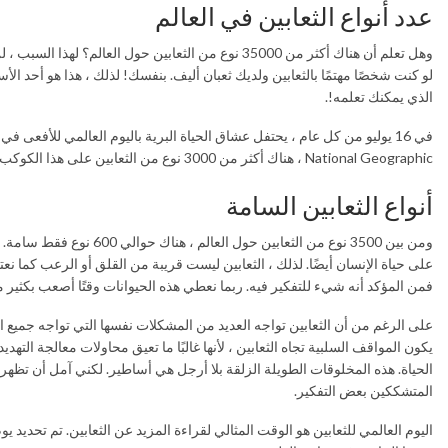
عدد أنواع الثعابين في العالم
وهل تعلم أن هناك أكثر من 35000 نوع من الثعابين حول
لو كنت شخصًا مهتمًا بالثعابين ولديك ثعبان أليف. بنفسك! لذلك ، هذا هو أحد الأ
الذي يمكنك تعلمه!.
في 16 يوليو من كل عام ، يحتفل عشاق الحياة البرية باليوم العالمي للأفعى 
National Geographic ، هناك أكثر من 3000 نوع من الثعابين على هذا الكوكب، يتم الاحتفال بهذا اليوم لزيادة الوعي بالثعابين.
أنواع الثعابين السامة
على حياة الإنسان أيضًا. لذلك ، الثعابين ليست قريبة من القلق أو الرعب كما نعت
فمن المؤكد أنه شيء للتفكير فيه. ربما نعطي هذه الحيوانات وقتًا أصعب بكثير 
على الرغم من أن الثعابين تواجه العديد من المشكلات نفسها التي تواجه جميع الحيا
يكون المواقف السلبية تجاه الثعابين ، لأنها غالبًا ما تعيق محاولات معالجة ال
الحياة. هذه المخلوقات الطويلة الزلقة بلا أرجل هي أساطير. لكني آمل أن تظهر ترب
المتشككين بعض التفكير.
اليوم العالمي للثعابين هو الوقت المثالي لقراءة المزيد عن الثعابين. تم تحديد