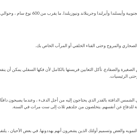
 والصحاري والمروج وحتى الفناء الخلفي أو المرآب الخاص بك.
 الصغيرة والضفادع. تأكل الثعابين فريستها بالكامل لأن فكها السفلي يمكن أن ين
وحتى الرئيسيات.
ي الشمس الدافئة بالقدر الذي يحتاجون إليه من أجل الدفء ، وعندما يصبحون دافئًا 
حاجة للدفاع عن أنفسهم. يتخلصون من جلدهم ثلاث إلى ست مرات في السنة.
لتمويه والعض وتسميم أولئك الذين يشعرون أنهم يهددونها. في بعض الأحيان ، يلت