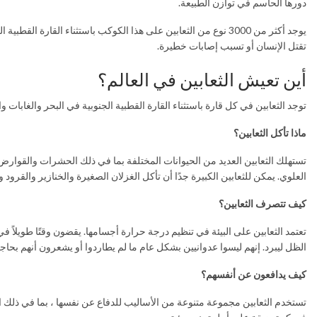
دورها الحاسم في توازن الطبيعة.
تقتل الإنسان أو تسبب إصابات خطيرة.
أين تعيش الثعابين في العالم؟
توجد الثعابين في كل قارة باستثناء القارة القطبية الجنوبية في البحر والغابات
ماذا تأكل الثعابين؟
تستهلك الثعابين العديد من الحيوانات المختلفة بما في ذلك الحشرات والقوارض
العلوي. يمكن للثعابين الكبيرة جدًا أن تأكل الغزلان الصغيرة والخنازير والقرود 
كيف تتصرف الثعابين؟
تعتمد الثعابين على البيئة في تنظيم درجة حرارة أجسامها. يقضون وقتًا طويلاً ف
الظل ليبرد. إنهم ليسوا عدوانيين بشكل عام ما لم يطاردوا أو يشعرون أنهم ب
كيف يدافعون عن أنفسهم؟
تستخدم الثعابين مجموعة متنوعة من الأساليب للدفاع عن نفسها ، بما في ذلك ا