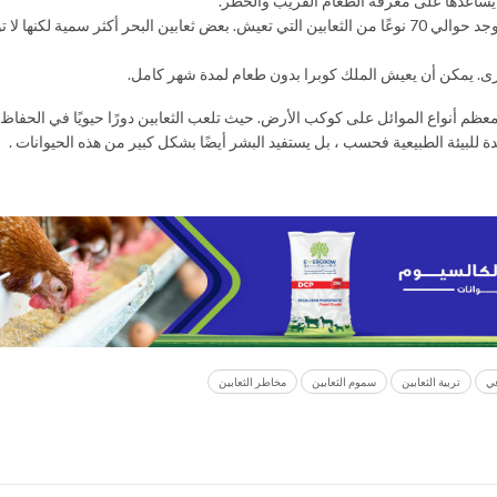
 يساعدها على معرفة الطعام القريب والخطر.
معظم الثعابين تعيش على اليابسة ولكن في المحيطين الهندي والهادئ يوجد حوالي 70 نوعًا من الثعابين التي تعيش. بعض ثعابين البحر أكثر سمي
أخرى. يمكن أن يعيش الملك كوبرا بدون طعام لمدة شهر كامل.
ى معظم أنواع الموائل على كوكب الأرض. حيث تلعب الثعابين دورًا حيويًا في الحفاظ
يدة للبيئة الطبيعية فحسب ، بل يستفيد البشر أيضًا بشكل كبير من هذه الحيوانات .
عي
تربية الثعابين
سموم الثعابين
مخاطر الثعابين