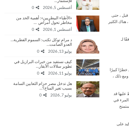
للإستثمار…
أغسطس 5, 2026
0
من قبل ، حتى
«الأطباء البيطريين»: أهمية الحد من
 هناك الكثير
مخاطر تحول أمراض …
أغسطس 1, 2026
0
ا لـ
د مرام توكل تكتب: السموم الفطرية…
العدو الصامت…
يوليو 13, 2026
0
كيف نستفيد من خبرات البرازيل في
تطوير سلالات الأبقار…
د سوى 200 نوع من الثعابين التي تشكل خطرًا كبيرًا
يوليو 11, 2026
0
ومع ذلك ،
هل تدخل مصر حزام الثعابين السامة
بسبب تغير المناخ؟…
 عليها قد
يوليو 7, 2026
0
 المرء في
 ستمنح
كيد على