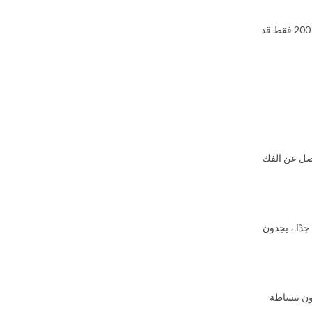
يوجد أكثر من 3000 نوع من الثعابين على هذا الكوكب باستثناء القارة القطبية الجنوبية وأيسلندا وأيرلندا وجرينلاند ونيوزيلندا. ما يقرب من 600 نوع سام ، وحوالي 200 فقط قد
فصل عن الفك
جدًا ، يجدون
فون ببساطة