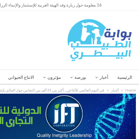
TRENDING
16 معلومة حول زيارة وفد الهيئة العربية للإستثمار والإنماء الزراعي إلي السعودية
الرئيسية
أخبار
بورصة
مؤثرون
الانتاج الحيواني
Home
أخبار
في اليوم العالمي للأفاعي…أكثر من 35 ألف من الثعابين حول العالم يكشفها الدكتور عاطف كامل