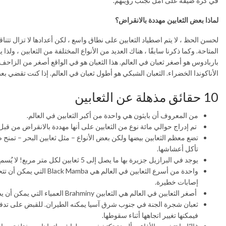
في كرة ضيقة على أمل تجنب رؤيتهم.
لماذا بعض الثعابين مهددة بالانقراض؟
لحسن الحظ ، لا يتم اصطياد الثعابين على نطاق واسع ، لكن أعدادها لا تزال تتن
المتاحة. وكما ذكرنا سابقًا ، هناك العديد من الأنواع المختلفة من الثعابين ، و
باربادوس هو أصغر ثعبان في العالم. هذا الثعبان هو في الواقع أصغر من الزاحف 
الأناكوندا الخضراء. الثعبان الشبكي هو أطول ثعبان في العالم. إذا كنت تقضي بع
10 حقائق مذهلة عن الثعابين
من المعروف أن بايثون هي واحدة من أكبر الثعابين في العالم.
تم إدراج حوالي مائة نوع من الثعابين على أنها مهددة بالانقراض من قبل ال
تضع معظم الثعابين بيضها ولكن بعض الأنواع – مثل ثعابين البحر – تمنح صغا
تأكل أعشاشها.
يوجد في البرازيل جزيرة بها ما يصل إلى 5 ثعابين لكل متر مربع! لا يُسمح للناس بالذهاب إلى الجزيرة لأنها موطن لثعبان الرمح الذهبي المهددة بالانقراض.
إصابات خطيرة.
أصغر الثعابين في العالم هي الثعابين Brahminy العمياء التي يمكن أن يصل حجمها إلى 2 1⁄2 بوصة. غالبًا ما يخطئون مع ديدان الأرض.
فيمكنها تغيير اتجاهها أثناء سقوطها.