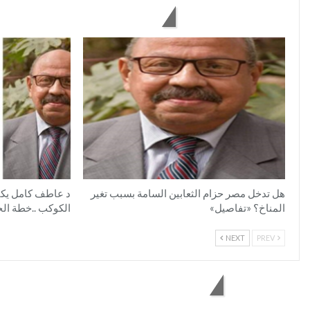
You might also like
هل تدخل مصر حزام الثعابين السامة بسبب تغير
د عاطف كامل يكتب:
المناخ؟ «تفاصيل»
الكوكب ..خطة الح
NEXT
PREV
1 Comment