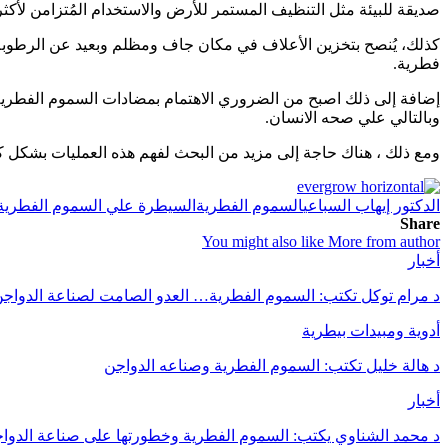
صديقة للبيئة مثل التنظيف المستمر للأرض والاستخدام المُتزامن لأك
كذلك، يُنصح بتخزين الأعلاف في مكان جاف ومظلم وبعيد عن الرطوبة،
فطرية.
إضافة إلى ذلك اصبح من الضروري الاهتمام بمضادات السموم الفطرية الكي
وبالتالي علي صحه الانسان.
ومع ذلك ، هناك حاجة إلى مزيد من البحث لفهم هذه العمليات بشكل ك
الدكتور إيهاب السباعي
السموم الفطرية
السيطرة علي السموم الفطرية
Share
You might also like
More from author
أخبار
د مرام توكل تكتب: السموم الفطرية… العدو الصامت لصناعة الدواج
أدوية ومبيدات بيطرية
د هالة خليل تكتب: السموم الفطرية وصناعه الدواجن
أخبار
د محمد الشناوي يكتب: السموم الفطرية وخطورتها على صناعة الدوا