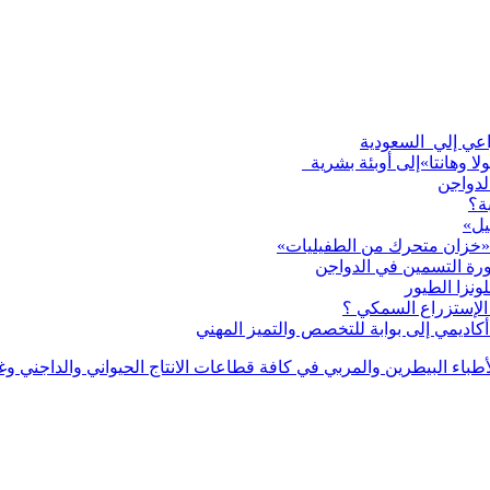
لا وهانتا»إلى أوبئة بشرية
لدواجن
ة؟
يل»
 «خزان متحرك من الطفيليات»
ورة التسمين في الدواجن
لإستزراع السمكي ؟
اديمي إلى بوابة للتخصص والتميز المهني
بر دليل للأطباء البيطرين والمربي في كافة قطاعات الانتاج الحيواني والدا