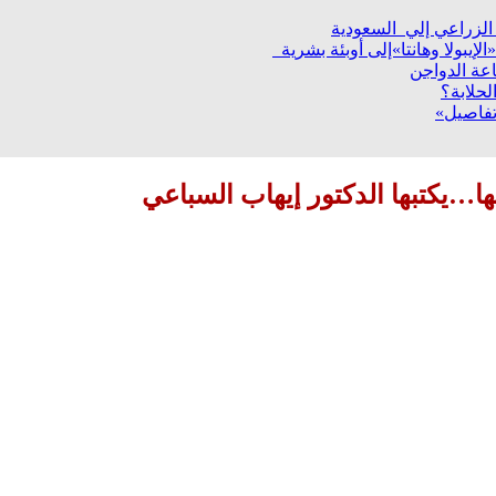
إيبولا وهانتا»إلى أوبئة بشرية
عة الدواجن
لحلابة؟
تفاصيل»
…يكتبها الدكتور إيهاب السباعي