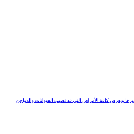
جني وغيرها ويعرض كافة الأمراض التي قد تصيب الحيوانات والدواجن