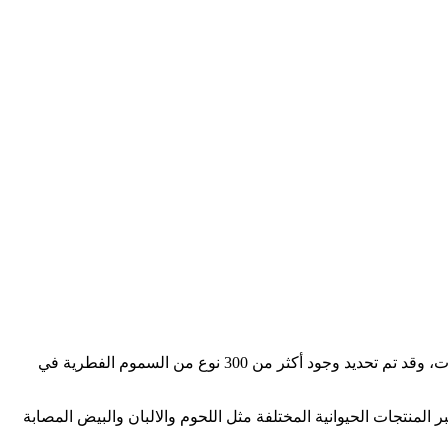
السموم الفطرية هي ملوثات طبيعية للمنتجات الغذائية والزراعية في جميع أنحاء العالم. يتم إفراز هذه السموم عن طريق بعض انواع الفطريات، وقد تم تحديد وجود أكثر من 300 نوع من السموم الفطرية في
منتجات الحيوانية المختلفة مثل اللحوم والالبان والبيض المصابة