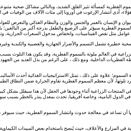
لسموم الفطرية كمسألة تثير القلق الشديد، وبالتالي مشاكل صحية متن
هؤلاء، أدى انتشار الإرغوت في أوروبا إلى مئات الآلاف من الوفيات في ال
وان و الإنسان بالعمر والجنس والوزن والنظام الغذائي والتعرض للعو
 السموم الفطرية سيؤثر على الرضيع والطفل بدرجة أكبر من البالغين؛ با
 عوامل مثل نقص الفيتامينات، وانخفاض مدخول السعرات الحرارية، و
حية خطيرة تشمل التسمم والأضرار الجهازية والعصبية والكبدية وغيره
الزراعة، فإن ما يقرب من 25 ٪ من المنتجات الزراعية في العالم ملوثة بالسموم الفطرية، وقد
طة الفطريات الداخلية. ومع ذلك ، على الرغم من بذل العديد من الجهود 
زالة السموم؛ علاوة على ذلك ، تمثل الاستراتيجيات الغذائية أحدث الأس
رد تلوثها، لأن معظم السموم الفطرية تقاوم الحرارة ضمن النطاق الط
ي المنتجات الزراعية أثناء وجودها في الحقل لأن هذا سيقلل بشكل كبير
 في الدول النامية، وخاصة أفريقيا، تحدث بمعدل ينذر بالخطر بسبب سو
أن تساعد في معالجة حدوث وانتشار السموم الفطرية، حيث سيوفر ذل
ية في المزارع والأعلاف، حيث يُنصح باستخدام بعض المبيدات الكيماوي