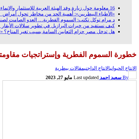
16 معلومة حول زيارة وفد الهيئة العربية للإستثمار والإنماء الزراعي إلي السعودية
«الأطباء البيطريين»: أهمية الحد من مخاطر تحول أمراض «ال
د مرام توكل تكتب: السموم الفطرية… العدو الصامت لصنا
كيف نستفيد من خبرات البرازيل في تطوير سلالات الأبقار ا
هل تدخل مصر حزام الثعابين السامة بسبب تغير المناخ؟ «
خطورة السموم الفطرية وإستراتجيات مقاومتها
الانتاج الحيواني
الانتاج الداجني
مقالات بيطرية
By
سعيد احمد
Last updated
مايو 27, 2023