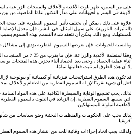
على مر السنين، ظهر تلوث الأغذية والأعلاف والمنتجات الزراعية با
الأوبئة في البشر والحيوانات على مدار الثلاثين عامًا الماضية. من بين 
علاوة على ذلك ، يمكن أن يختلف تأثير السموم الفطرية على صحة الحي
(التأثيرات التآزرية). على سبيل المثال، في البشر، فإن معدل الإصابة
للمستهلك. ومع ذلك، يمكن أن تتعقد شدة التسمم بهذه السموم بسبب
وبالنسبة للحيوانات، فإن تعرضها للسموم الفطرية يؤدي إلى مشاكل ص
وفقًا لمنظمة الأغذية و
أثناء عملية الحصاد ، وحتى بعد الحصاد أثناء تخزين هذه المنتجات بواس
إلا أن هذه الطرق لم تثبت فعاليتها تمامًا.
قد تكون هذه الطرق استراتيجيات فيزيائية أو كيميائية أو بيولوجية لإ
فعل أي شيء تقريبًا لإزالة السموم الفطرية من الطعام والأعلاف بمج
لذلك، يجب تشجيع الوقاية والسيطرة الكافية على هذه المواد السامة ف
التي يسببها السموم الفطرية. إن الزيادة في التلوث بالسموم الفطرية
الأطعمة الملوثة للمستهلكين.
لذلك يجب على الحكومات والمنظمات البحثية وضع سياسات من شأنها 
أفريقيا.
ولذلك، يجب اتخاذ إجراءات وقائية للحد من انتشار هذه السموم الفطر