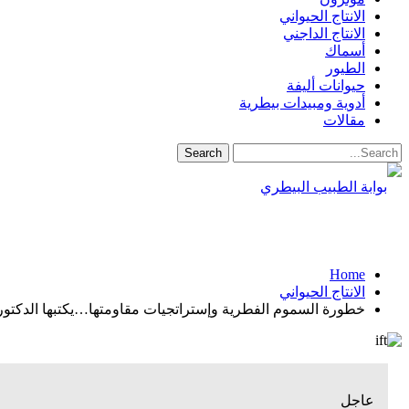
الانتاج الحيواني
الانتاج الداجني
أسماك
الطيور
حيوانات أليفة
أدوية ومبيدات بيطرية
مقالات
Home
الانتاج الحيواني
خطورة السموم الفطرية وإستراتجيات مقاومتها…يكتبها الدكتور
عاجل