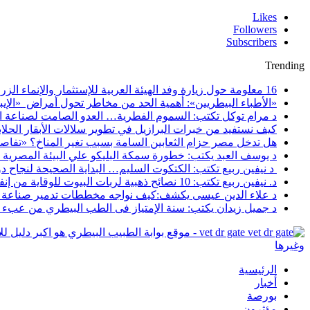
Likes
Followers
Subscribers
Trending
16 معلومة حول زيارة وفد الهيئة العربية للإستثمار والإنماء الزراعي إلي السعودية
«الأطباء البيطريين»: أهمية الحد من مخاطر تحول أمراض «الإيبو
د مرام توكل تكتب: السموم الفطرية… العدو الصامت لصناعة ا
كيف نستفيد من خبرات البرازيل في تطوير سلالات الأبقار الحلاب
هل تدخل مصر حزام الثعابين السامة بسبب تغير المناخ؟ «تفاص
د يوسف العبد يكتب: خطورة سمكة البليكو علي البيئة المصرية
د نيفين ربيع تكتب: الكتكوت السليم… البداية الصحيحة لنجاح د
د. نيفين ربيع تكتب: 10 نصائح ذهبية لربات البيوت للوقاية من إنفلونزا الطيور
د علاء الدين عيسى يكشف:كيف نواجه مخططات تدمير صناعة ا
د جميل زيدان يكتب: سنة الإمتياز فى الطب البيطري من عبء أك
vet dr gate - موقع بوابة الطبيب البيطري هو اك
وغيرها
الرئيسية
أخبار
بورصة
مؤثرون