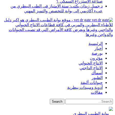
صناعة الإستزراع السمكي ؟
د جميل زيدان يكتب: سنة الإمتياز فى الطب البيطري من
عبء أكاديمي إلى بوابة للتخصص والتميز المهني
vet dr gate - موقع بوابة الطبيب البيطري هو اكبر دليل
للأطباء البيطرين والمربي في كافة قطاعات الانتاج الحيواني
والداجني وغيرها ويعرض كافة الأمراض التي قد تصيب الحيوانات
والدواجن وغيرها
الرئيسية
أخبار
بورصة
مؤثرون
الانتاج الحيواني
الانتاج الداجني
أسماك
الطيور
حيوانات أليفة
أدوية ومبيدات بيطرية
مقالات