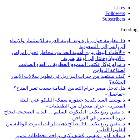
Likes
Followers
Subscribers
Trending
16 معلومة حول زيارة وفد الهيئة العربية للإستثمار والإنماء
الزراعي إلي السعودية
«الأطباء البيطريين»: أهمية الحد من مخاطر تحول أمراض
«الإيبولا وهانتا»إلى أوبئة بشرية
د مرام توكل تكتب: السموم الفطرية… العدو الصامت
لصناعة الدواجن
كيف نستفيد من خبرات البرازيل في تطوير سلالات الأبقار
الحلابة؟
هل تدخل مصر حزام الثعابين السامة بسبب تغير المناخ؟
«تفاصيل»
د يوسف العبد يكتب: خطورة سمكة البليكو علي البيئة
المصرية «خزان متحرك من الطفيليات»
د نيفين ربيع تكتب: الكتكوت السليم… البداية الصحيحة لنجاح
دورة التسمين في الدواجن
د. نيفين ربيع تكتب: 10 نصائح ذهبية لربات البيوت للوقاية من
إنفلونزا الطيور
د علاء الدين عيسى يكشف:كيف نواجه مخططات تدمير