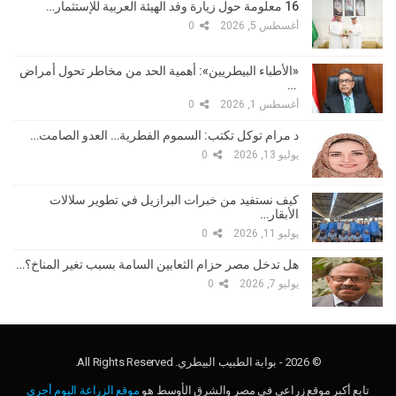
16 معلومة حول زيارة وفد الهيئة العربية للإستثمار…
أغسطس 5, 2026
0
«الأطباء البيطريين»: أهمية الحد من مخاطر تحول أمراض
…
أغسطس 1, 2026
0
د مرام توكل تكتب: السموم الفطرية… العدو الصامت…
يوليو 13, 2026
0
كيف نستفيد من خبرات البرازيل في تطوير سلالات
الأبقار…
يوليو 11, 2026
0
هل تدخل مصر حزام الثعابين السامة بسبب تغير المناخ؟…
يوليو 7, 2026
0
© 2026 - بوابة الطبيب البيطري. All Rights Reserved.
تابع أكبر موقع زراعي في مصر والشرق الأوسط هو
موقع الزراعة اليوم أجري