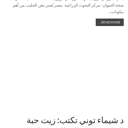
صحة الحيوان- مركز البحوث الزراعية -مصر يُعتبر دهن الحليب من أهم
مكونات…
READ MORE...
د شيماء توني تكتب: زيت حبة