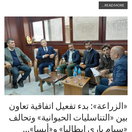
READ MORE...
«الزراعة»: بدء تفعيل اتفاقية تعاون
بين «التناسليات الحيوانية» وتحالف
«سيام باري إيطاليا» و«أيسا»…