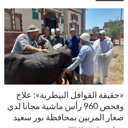
«حقيقة القوافل البيطرية»: علاج
وفحص 960 رأس ماشية مجانا لدي
صغار المربين بمحافظة بور سعيد