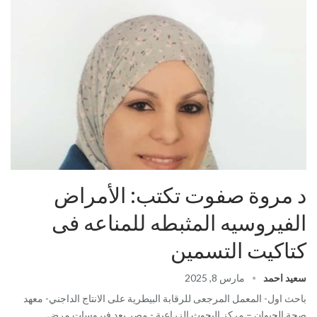
د مروة صفوت تكتب: الأمراض
الفيروسيه المثبطه للمناعه فى
كتاكيت التسمين
سعيد احمد
مارس 8, 2025
باحث اول- المعمل المرجعى للرقابة البيطرية على الانتاج الداجني- معهد
صحة الحیوان – مركز البحوث الزراعیة - مصر يعد فيروسات مرض