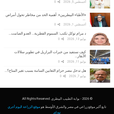
أغسطس 5, 2026
0
«الأطباء البيطريين»: أهمية الحد من مخاطر تحول أمراض
…
أغسطس 1, 2026
0
د مرام توكل تكتب: السموم الفطرية… العدو الصامت…
يوليو 13, 2026
0
كيف نستفيد من خبرات البرازيل في تطوير سلالات
الأبقار…
يوليو 11, 2026
0
هل تدخل مصر حزام الثعابين السامة بسبب تغير المناخ؟…
يوليو 7, 2026
0
© 2026 - بوابة الطبيب البيطري. All Rights Reserved.
تابع أكبر موقع زراعي في مصر والشرق الأوسط هو
موقع الزراعة اليوم أجري
توداي