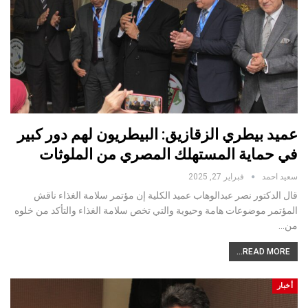
عميد بيطري الزقازيق: البيطريون لهم دور كبير
في حماية المستهلك المصري من الملوثات
سعيد احمد
فبراير 27, 2025
قال الدكتور نصر عبدالوهاب عميد الكلية إن مؤتمر سلامة الغذاء ناقش
المؤتمر موضوعات هامة وحيوية والتي تخص سلامة الغذاء والتأكد من خلوه
من…
READ MORE...
أخبار