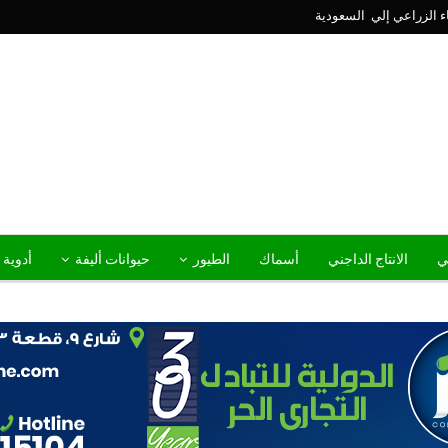
ني
الانتاج الداجني
أسماك
الطيور
حيوانات أليفة
أدوية 