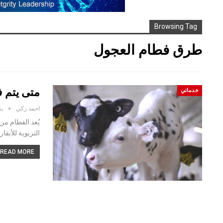
Browsing Tag
طرق فطام العجول
متى يتم 
خدماتي
احمد زكي
يناي
يُعد الفطام من
التربوية للأبقا
READ MORE...