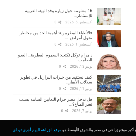
16 معلومة حول زيارة وفد الهيئة العربية
للإستثمار…
أغسطس 5, 2026
0
«الأطباء البيطريين»: أهمية الحد من مخاطر
تحول أمراض …
أغسطس 1, 2026
0
د مرام توكل تكتب: السموم الفطرية… العدو
الصامت…
يوليو 13, 2026
0
كيف نستفيد من خبرات البرازيل في تطوير
سلالات الأبقار…
يوليو 11, 2026
0
هل تدخل مصر حزام الثعابين السامة بسبب
تغير المناخ؟…
يوليو 7, 2026
0
ع أكبر موقع زراعي في مصر والشرق الأوسط هو
موقع الزراعة اليوم أجري توداي