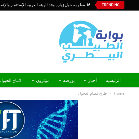
16 معلومة حول زيارة وفد الهيئة العربية للإستثمار والإنماء الزراعي إلي السعودية
TRENDING
الرئيسية
أخبار
بورصة
مؤثرون
الانتاج الحيوا
Home
طرق فطام العجول