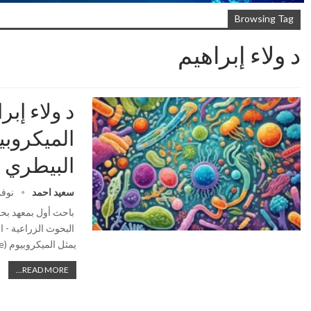
Browsing Tag
د ولاء إبراهيم
د ولاء إبر
الميكروب
البيطري
سعيد احمد
نوفمبر 
باحث أول بمعهد بحو
البحوث الزراعية - 
يمثل الميكروبيوم (microbiome) أحد أبرز مجالات…
READ MORE...