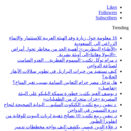
Likes
Followers
Subscribers
Trending
16 معلومة حول زيارة وفد الهيئة العربية للإستثمار والإنماء
الزراعي إلي السعودية
«الأطباء البيطريين»: أهمية الحد من مخاطر تحول أمراض
«الإيبولا وهانتا»إلى أوبئة بشرية
د مرام توكل تكتب: السموم الفطرية… العدو الصامت
لصناعة الدواجن
كيف نستفيد من خبرات البرازيل في تطوير سلالات الأبقار
الحلابة؟
هل تدخل مصر حزام الثعابين السامة بسبب تغير المناخ؟
«تفاصيل»
د يوسف العبد يكتب: خطورة سمكة البليكو علي البيئة
المصرية «خزان متحرك من الطفيليات»
د نيفين ربيع تكتب: الكتكوت السليم… البداية الصحيحة لنجاح
دورة التسمين في الدواجن
د. نيفين ربيع تكتب: 10 نصائح ذهبية لربات البيوت للوقاية من
إنفلونزا الطيور
د علاء الدين عيسى يكشف:كيف نواجه مخططات تدمير