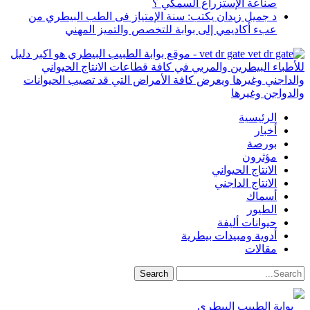
صناعة الإستزراع السمكي ؟
د جميل زيدان يكتب: سنة الإمتياز فى الطب البيطري من
عبء أكاديمي إلى بوابة للتخصص والتميز المهني
vet dr gate - موقع بوابة الطبيب البيطري هو اكبر دليل
للأطباء البيطرين والمربي في كافة قطاعات الانتاج الحيواني
والداجني وغيرها ويعرض كافة الأمراض التي قد تصيب الحيوانات
والدواجن وغيرها
الرئيسية
أخبار
بورصة
مؤثرون
الانتاج الحيواني
الانتاج الداجني
أسماك
الطيور
حيوانات أليفة
أدوية ومبيدات بيطرية
مقالات